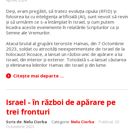
Deși, eram pregătit, să tratez evoluția cipului (RFID) și
folosirea lui cu inteligența artificială (AI), sunt nevoit să revin
și să urmărim ce s-a întâmplat în Israel, și cum putem
încadra aceste evenimente în relatările Scripturilor ca și
Semne ale Vremurilor.
Atacul brutal al grupării teroriste Hamas, din 7 Octombrie
2023, soldat cu atrocități neexperimentate de Israel de la
holocaust încoace, a lansat un război unic de apărare a lui
Israel, din interior și exterior. Totodată s-a lansat căutarea
și eliminarea liderilor Hamas din Israel și din lume.
Citește mai departe …
Israel - în război de apărare pe
trei fronturi
Scris de:
Nelu Ciorba
Categorie:
Nelu Ciorba
Publicat: 20
Octombrie 2023