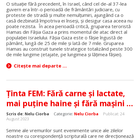
O situație fără precedent, în Israel, când cel de-al 37-lea
guvern era într-o perioadă de frământări judiciare, cu
proteste de stradă și multe nemulțumiri, ajungând ca o
casă dezbinată împotriva ei înseși, și desigur casa aceea nu
poate rezista. În acea perioadă critică, gruparea teroristă
Hamas din Fâșia Gaza a prins momentul de atac direct al
populației Israelului. Fășia Gaza este o fâșie îngustă de
pământ, lungă de 25 de mile și lată de 7 mile. Gruparea
Hamas au construit tunele strategice totalizând peste 300
de mile lungime (etajate, pe lungimea și lățimea fâșiei).
Citește mai departe …
Ținta FEM: Fără carne și lactate,
mai puține haine și fără mașini …
Scris de:
Nelu Ciorba
Categorie:
Nelu Ciorba
Publicat: 24
August 2023
Semne ale vremurilor sunt evenimente unice ale zilelor
noastre cu corespondență scripturală care ne direcționează