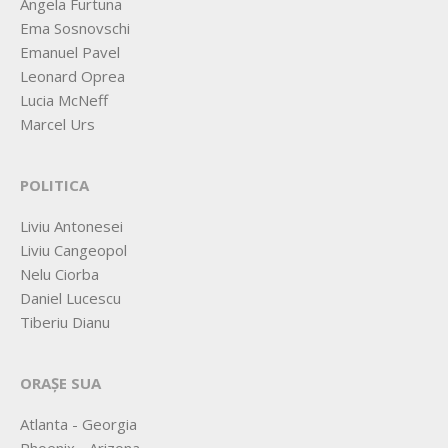
Angela Furtuna
Ema Sosnovschi
Emanuel Pavel
Leonard Oprea
Lucia McNeff
Marcel Urs
POLITICA
Liviu Antonesei
Liviu Cangeopol
Nelu Ciorba
Daniel Lucescu
Tiberiu Dianu
ORAȘE SUA
Atlanta - Georgia
Phoenix - Arizona