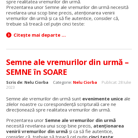
spre realitatea vremurilor din urmă.
Prezentarea unor Semne ale vremurilor din urmă necesită
revelarea unui scop bine precis, atenționarea venirii
vremurilor din urmă și ca să fie autentice, consider că,
trebuie să treacă cel puțin cinci teste:
Citește mai departe …
Semne ale vremurilor din urmă –
SEMNE în SOARE
Scris de:
Nelu Ciorba
Categorie:
Nelu Ciorba
Publicat: 28 Iulie
2023
Semne ale vremurilor din urmă sunt
evenimente unice
ale
zilelor noastre cu corespondență scripturală care ne
direcționează spre realitatea vremurilor din urmă.
Prezentarea unor
Semne ale vremurilor din urmă
necesită revelarea unui scop bine precis,
atenționarea
venirii vremurilor din urmă
și ca să fie autentice,
consider că, trebuie să treacă cel puțin
cinci teste
: