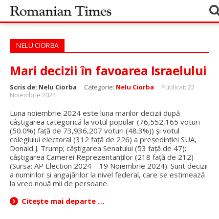
NELU CIORBA
Mari decizii în favoarea Israelului
Scris de:
Nelu Ciorba
Categorie:
Nelu Ciorba
Publicat: 22
Noiembrie 2024
Luna noiembrie 2024 este luna marilor decizii după
câștigarea categorică la votul popular (76,552,165 voturi
(50.0%) față de 73,936,207 voturi (48.3%)) și votul
colegiului electoral (312 față de 226) a președinției SUA,
Donald J. Trump; câștigarea Senatului (53 față de 47);
câștigarea Camerei Reprezentanților (218 față de 212)
(Sursa: AP Election 2024 – 19 Noiembrie 2024). Sunt decizii
a numirilor și angajărilor la nivel federal, care se estimează
la vreo nouă mii de persoane.
Citește mai departe …