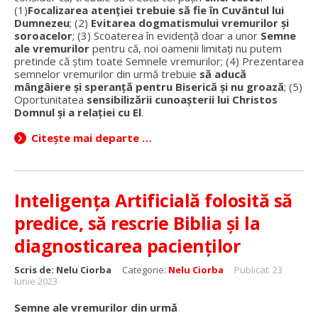
(1)
Focalizarea atenției trebuie să fie în Cuvântul lui
Dumnezeu
; (2)
Evitarea dogmatismului vremurilor și
soroacelor
; (3) Scoaterea în evidență doar a unor
Semne
ale vremurilor
pentru că, noi oamenii limitați nu putem
pretinde că știm toate Semnele vremurilor; (4) Prezentarea
semnelor vremurilor din urmă trebuie
să aducă
mângâiere și speranță pentru Biserică și nu groază
; (5)
Oportunitatea
sensibilizării cunoașterii lui Christos
Domnul și a relației cu El
.
Citește mai departe …
Inteligența Artificială folosită să
predice, să rescrie Biblia și la
diagnosticarea pacienților
Scris de:
Nelu Ciorba
Categorie:
Nelu Ciorba
Publicat: 23
Iunie 2023
Semne ale vremurilor din urmă