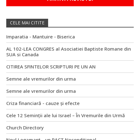
CELE MAI CITITE
Imparatia - Mantuire - Biserica
AL 102-LEA CONGRES al Asociatiei Baptiste Romane din
SUA si Canada
CITIREA SFINTELOR SCRIPTURI PE UN AN
Semne ale vremurilor din urma
Semne ale vremurilor din urma
Criza financiară - cauze și efecte
Cele 12 Seminții ale lui Israel – În Vremurile din Urmă
Church Directory
Noul Legamant - un PACT Neconditional