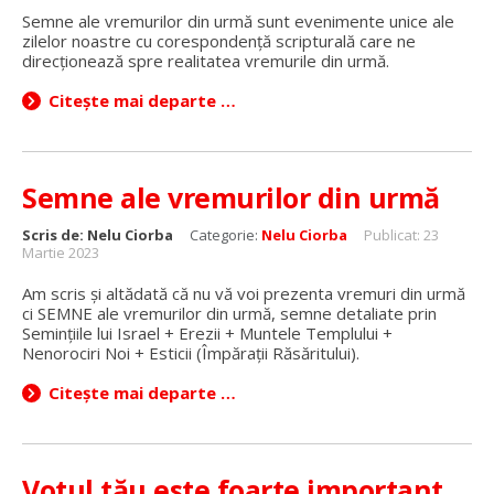
Semne ale vremurilor din urmă sunt evenimente unice ale
zilelor noastre cu corespondență scripturală care ne
direcționează spre realitatea vremurile din urmă.
Citește mai departe …
Semne ale vremurilor din urmă
Scris de:
Nelu Ciorba
Categorie:
Nelu Ciorba
Publicat: 23
Martie 2023
Am scris și altădată că nu vă voi prezenta vremuri din urmă
ci SEMNE ale vremurilor din urmă, semne detaliate prin
Semințiile lui Israel + Erezii + Muntele Templului +
Nenorociri Noi + Esticii (Împărații Răsăritului).
Citește mai departe …
Votul tău este foarte important