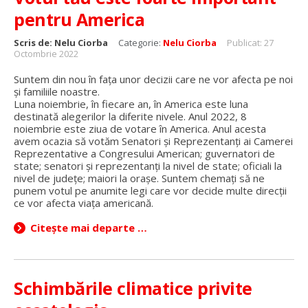
pentru America
Scris de:
Nelu Ciorba
Categorie:
Nelu Ciorba
Publicat: 27
Octombrie 2022
Suntem din nou în fața unor decizii care ne vor afecta pe noi
și familiile noastre.
Luna noiembrie, în fiecare an, în America este luna
destinată alegerilor la diferite nivele. Anul 2022, 8
noiembrie este ziua de votare în America. Anul acesta
avem ocazia să votăm Senatori și Reprezentanți ai Camerei
Reprezentative a Congresului American; guvernatori de
state; senatori și reprezentanți la nivel de state; oficiali la
nivel de județe; maiori la orașe. Suntem chemați să ne
punem votul pe anumite legi care vor decide multe direcții
ce vor afecta viața americană.
Citește mai departe …
Schimbările climatice privite