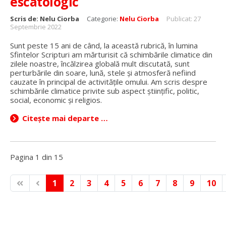
escatologic
Scris de:
Nelu Ciorba
Categorie:
Nelu Ciorba
Publicat: 27
Septembrie 2022
Sunt peste 15 ani de când, la această rubrică, în lumina
Sfintelor Scripturi am mărturisit că schimbările climatice din
zilele noastre, încălzirea globală mult discutată, sunt
perturbările din soare, lună, stele și atmosferă nefiind
cauzate în principal de activitățile omului. Am scris despre
schimbările climatice privite sub aspect științific, politic,
social, economic și religios.
Citește mai departe …
Pagina 1 din 15
1
2
3
4
5
6
7
8
9
10