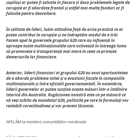
copilași ar putea fi salvate în fiecare zi daca problemele legate de
corupție ar fi abordate frontal și astfel mai multe fonduri ar fi
folosite pentru dezvoltare.
În calitate de lideri, luăm atitudine față de orice practică ce ar
putea contribui la corupție și ne îndreptăm modul de a trăi.
Facem apel la guvernele grupului G20 care au influență în
aproape toate multinaționalele care activează în întreaga lume
să promoveze o transparență mai mare în ceea ce privește
demersurile lor financiare.
Anterior, liderii financiari ai grupului G20 au avut oportunitatea
de a aborda problema mitei și a evaziunii fiscale în companiile
multinaționale și între oficialii guvernamentali. În noiembrie,
liderii guvernelor ar putea susține aceste măsuri într-o întâlnire
istorică din Australia. Rugăciunea noastră este ca pe măsură ce
vă veți achita de mandatul G20, politicile pe care le formulați vor
restabili corectitudinea și vor preveni lăcomia.
APELĂM la membrii comunităților românești: