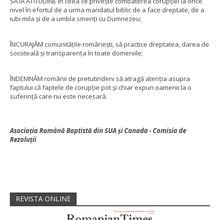
SĂ IA ATITUDINE în ceea ce privește combaterea corupției la orice
nivel în efortul de a urma mandatul biblic de a face dreptate, de a
iubi mila și de a umbla smeriți cu Dumnezeu;
ÎNCURAJĂM comunitățile românești, să practice dreptatea, darea de
socoteală și transparența în toate domeniile;
ÎNDEMNĂM românii de pretutindeni să atragă atenția asupra
faptului că faptele de corupție pot și chiar expun oamenii la o
suferință care nu este necesară.
Asociația Română Baptistă din SUA și Canada - Comisia de
Rezoluții
REVISTA ONLINE