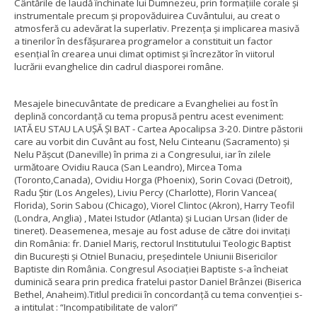
Cântările de laudă închinate lui Dumnezeu, prin formațiile corale și
instrumentale precum și propovăduirea Cuvântului, au creat o
atmosferă cu adevărat la superlativ. Prezența și implicarea masivă
a tinerilor în desfășurarea programelor a constituit un factor
esențial în crearea unui climat optimist și încrezător în viitorul
lucrării evanghelice din cadrul diasporei române.
Mesajele binecuvântate de predicare a Evangheliei au fost în
deplină concordanță cu tema propusă pentru acest eveniment:
IATĂ EU STAU LA UȘĂ ȘI BAT - Cartea Apocalipsa 3-20. Dintre păstorii
care au vorbit din Cuvânt au fost, Nelu Cinteanu (Sacramento) și
Nelu Pășcut (Daneville) în prima zi a Congresului, iar în zilele
următoare Ovidiu Rauca (San Leandro), Mircea Toma
(Toronto,Canada), Ovidiu Horga (Phoenix), Sorin Covaci (Detroit),
Radu Știr (Los Angeles), Liviu Percy (Charlotte), Florin Vancea(
Florida), Sorin Sabou (Chicago), Viorel Clintoc (Akron), Harry Teofil
(Londra, Anglia) , Matei Istudor (Atlanta) și Lucian Ursan (lider de
tineret). Deasemenea, mesaje au fost aduse de către doi invitați
din România: fr. Daniel Mariș, rectorul Institutului Teologic Baptist
din București și Otniel Bunaciu, președintele Uniunii Bisericilor
Baptiste din România. Congresul Asociației Baptiste s-a încheiat
duminică seara prin predica fratelui pastor Daniel Brânzei (Biserica
Bethel, Anaheim).Titlul predicii în concordanță cu tema convenției s-
a intitulat : “Incompatibilitate de valori”