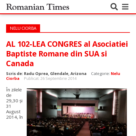
NELU CIORBA
AL 102-LEA CONGRES al Asociatiei
Baptiste Romane din SUA si
Canada
Scris de:
Radu Oprea, Glendale, Arizona
Categorie:
Nelu
Ciorba
Publicat: 26 Septembrie 2014
În zilele
de
29,30 și
31
August
2014, în