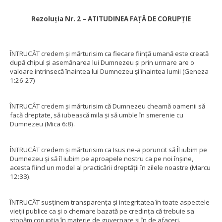
Rezoluția Nr. 2 – ATITUDINEA FAȚĂ DE CORUPȚIE
ÎNTRUCÂT credem și mărturisim ca fiecare ființă umană este creată
după chipul și asemănarea lui Dumnezeu și prin urmare are o
valoare intrinsecă înaintea lui Dumnezeu și înaintea lumii (Geneza
1:26-27)
ÎNTRUCÂT credem și mărturisim că Dumnezeu cheamă oamenii să
facă dreptate, să iubească mila și să umble în smerenie cu
Dumnezeu (Mica 6:8).
ÎNTRUCÂT credem și mărturisim ca Isus ne-a poruncit să Îl iubim pe
Dumnezeu și să îl iubim pe aproapele nostru ca pe noi înșine,
acesta fiind un model al practicării dreptății în zilele noastre (Marcu
12:33).
ÎNTRUCÂT susținem transparența și integritatea în toate aspectele
vieții publice ca și o chemare bazată pe credința că trebuie sa
stopăm corupția în materie de guvernare și în de afaceri.