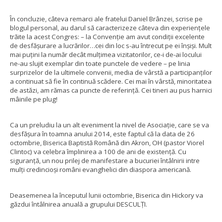
În concluzie, câteva remarci ale fratelui Daniel Brânzei, scrise pe
blogul personal, au darul să caracterizeze câteva din experiențele
trăite la acest Congres: – la Convenție am avut condiții excelente
de desfășurare a lucrărilor…cei din loc s-au întrecut pe ei înșiși. Mult
mai puțini la număr decât mulțimea vizitatorilor, ce-i de-ai locului
ne-au slujit exemplar din toate punctele de vedere – pe linia
surprizelor de la ultimele convenii, media de vârstă a participanților
a continuat să fie în continuă scădere. Cei mai în vârstă, minoritatea
de astăzi, am rămas ca puncte de referință. Cei tineri au pus harnici
mâinile pe plug!
Ca un preludiu la un alt eveniment la nivel de Asociație, care se va
desfășura în toamna anului 2014, este faptul că la data de 26
octombrie, Biserica Baptistă Română din Akron, OH (pastor Viorel
Clintoc) va celebra împlinirea a 100 de ani de existență. Cu
siguranță, un nou prilej de manifestare a bucuriei întâlnirii intre
mulți credincioși români evanghelici din diaspora americană.
Deasemenea la începutul lunii octombrie, Biserica din Hickory va
găzdui întâlnirea anuală a grupului DESCULȚI.