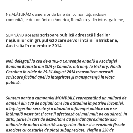
NE ALĂTURĂM oamenilor de bine din comunități, inclusiv
comunitățile de români din America, România și din întreaga lume,
SEMNÂND această
scrisoare publică adresată liderilor
națiunilor din grupul G20 care se vor întâlni în Brisbane,
Australia în noiembrie 2014:
Noi, delegații la cea de-a 102-a Convenție Anuală a Asociației
Române Baptiste din SUA și Canada, întruniți la Hickory, North
Carolina în zilele de 29-31 August 2014 transmitem această
scrisoare făcând apel la integritate și transparență în viața
publică.
Suntem parte a campaniei MONDIALE reprezentând un miliard de
oameni din 170 de națiuni care iau atitudine împotriva lăcomiei,
a înțelegerilor secrete și a abuzului influenței publice care se
întâmplă peste tot și care îi afectează cel mai mult pe cei săraci. În
2010, țările în curs de dezvoltare au pierdut aproximativ 850
miliarde de dolari datorită scurgerilor ilicite și a evaziunii fiscale
asociate cu costurile de piață subapreciate. Viețile a 230 de