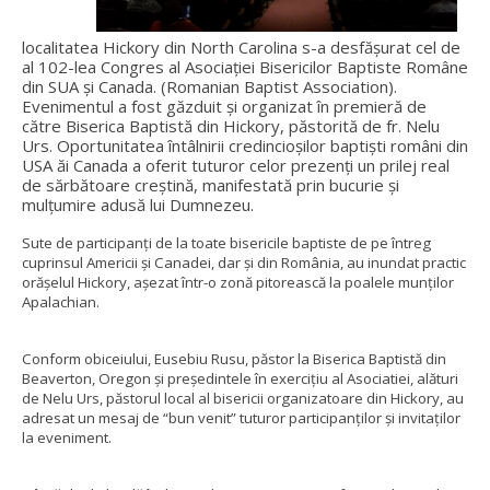
localitatea Hickory din North Carolina s-a desfășurat cel de
al 102-lea Congres al Asociației Bisericilor Baptiste Române
din SUA și Canada. (Romanian Baptist Association).
Evenimentul a fost găzduit și organizat în premieră de
către Biserica Baptistă din Hickory, păstorită de fr. Nelu
Urs. Oportunitatea întâlnirii credincioșilor baptiști români din
USA ăi Canada a oferit tuturor celor prezenți un prilej real
de sărbătoare creștină, manifestată prin bucurie și
mulțumire adusă lui Dumnezeu.
Sute de participanți de la toate bisericile baptiste de pe întreg
cuprinsul Americii și Canadei, dar și din România, au inundat practic
orășelul Hickory, așezat într-o zonă pitorească la poalele munților
Apalachian.
Conform obiceiului, Eusebiu Rusu, păstor la Biserica Baptistă din
Beaverton, Oregon și președintele în exercițiu al Asociatiei, alături
de Nelu Urs, păstorul local al bisericii organizatoare din Hickory, au
adresat un mesaj de “bun venit” tuturor participanților și invitaților
la eveniment.