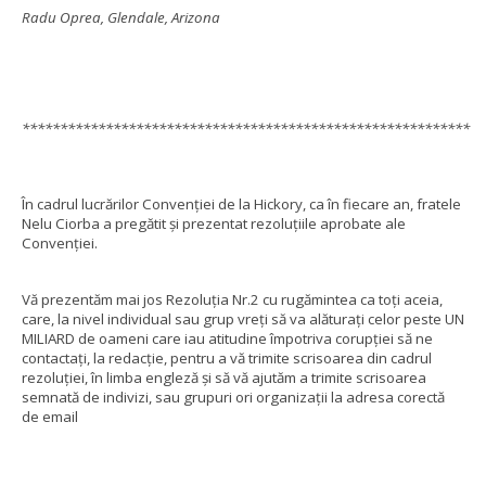
Radu Oprea, Glendale, Arizona
***********************************************************
În cadrul lucrărilor Convenției de la Hickory, ca în fiecare an, fratele
Nelu Ciorba a pregătit și prezentat rezoluțiile aprobate ale
Convenției.
Vă prezentăm mai jos Rezoluția Nr.2 cu rugămintea ca toți aceia,
care, la nivel individual sau grup vreți să va alăturați celor peste UN
MILIARD de oameni care iau atitudine împotriva corupției să ne
contactați, la redacție, pentru a vă trimite scrisoarea din cadrul
rezoluției, în limba engleză și să vă ajutăm a trimite scrisoarea
semnată de indivizi, sau grupuri ori organizații la adresa corectă
de email