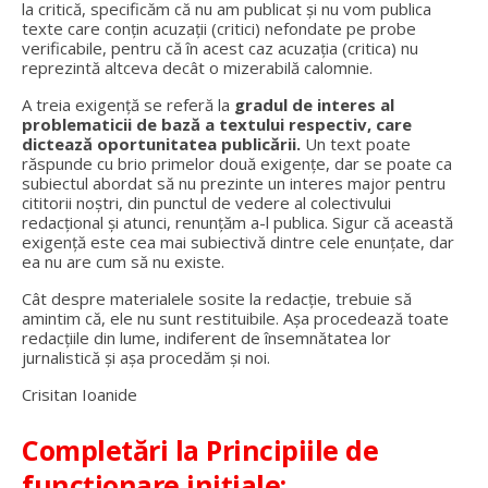
la critică, specificăm că nu am publicat și nu vom publica
texte care conțin acuzații (critici) nefondate pe probe
verificabile, pentru că în acest caz acuzația (critica) nu
reprezintă altceva decât o mizerabilă calomnie.
A treia exigență se referă la
gradul de interes al
problematicii de bază a textului respectiv, care
dictează oportunitatea publicării.
Un text poate
răspunde cu brio primelor două exigențe, dar se poate ca
subiectul abordat să nu prezinte un interes major pentru
cititorii noștri, din punctul de vedere al colectivului
redacțional și atunci, renunțăm a-l publica. Sigur că această
exigență este cea mai subiectivă dintre cele enunțate, dar
ea nu are cum să nu existe.
Cât despre materialele sosite la redacție, trebuie să
amintim că, ele nu sunt restituibile. Așa procedează toate
redacțiile din lume, indiferent de însemnătatea lor
jurnalistică și așa procedăm și noi.
Crisitan Ioanide
Completări la Principiile de
funcționare inițiale: