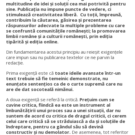
multitudine de idei și soluții cea mai potrivită pentru
sine. Publicația nu impune puncte de vedere, ci
stimulează creativitatea liberă. Cu toții, împreună,
contribuim la căutarea, găsirea și prezentarea
răspunsurilor adecvate la multiple probleme cu care
se confruntă comunitățile românești; la promovarea
limbii române și a culturii românești, prin ediția
tipărită și ediția online.
Din fundamentarea acestui principiu au reieșit exigențele
care impun sau nu publicarea textelor ce ne parvin la
redacție.
Prima exigență este că
toate ideile avansate într-un
text trebuie să fie temeinic demonstrate, nu
enunțate sentențios ca de o curte supremă care nu
are de dat socoteală nimănui.
A doua exigență se referă la critică.
Prețuim cum se
cuvine critica, fiindcă ea este un instrument al
îmbunătățirii unui proces sau a unei situații, dar nu
suntem de acord cu critica de dragul criticii, ci cerem
celui care critică să se străduiască a da și soluțiile de
îndreptare, pentru ca gândul său să devină
constructiv și nu demolator.
De asemenea, tot referitor