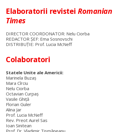
Elaboratorii revistei
Romanian
Times
DIRECTOR COORDONATOR: Nelu Ciorba
REDACTOR ŞEF: Ema Sosnovschi
DISTRIBUȚIE: Prof. Lucia McNeff
Colaboratori
Statele Unite ale Americii:
Marinela Buzaș
Mara Cîrciu
Nelu Ciorba
Octavian Curpaș
Vasile Ghiță
Florian Guler
Alina Jar
Prof. Lucia McNeff
Rev. Preot Aurel Sas
Ioan Sinitean
Prof. Dr. Vladimir Tismăneanu