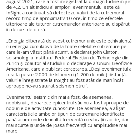
august 2021, care a fost înregistrat la o magnitudine în jur
de 4,2. Un alt indiciu al amplorii evenimentului este că
InSight a continuat să detecteze valuri de la cutremurul
record timp de aproximativ 10 ore, în timp ce efectele
ulterioare ale tuturor cutremurelor anterioare au dispărut
în decurs de o oră.
„Energia eliberată de acest cutremur unic este echivalentă
cu energia cumulativă de la toate celelalte cutremure pe
care le-am văzut până acum”, a declarat John Clinton,
seismolog la Institutul Federal Elvețian de Tehnologie din
Zürich și coautor al studiului. o declarație a Uniunii Geofizice
Americane, care a publicat cercetarea. „Deși evenimentul a
fost la peste 2.000 de kilometri (1.200 de mile) distanță,
valurile înregistrate la InSight au fost atât de mari încât
aproape ne-au saturat seismometrul”.
Evenimentul seismic din mai a fost, de asemenea,
neobișnuit, deoarece epicentrul său nu a fost aproape de
nodurile de activitate cunoscute. De asemenea, a afișat
caracteristicile ambelor tipuri de cutremure identificate
până acum: unde de înaltă frecvență cu vibrații rapide, dar
mai scurte și unde de joasă frecvență cu amplitudine mai
mare.