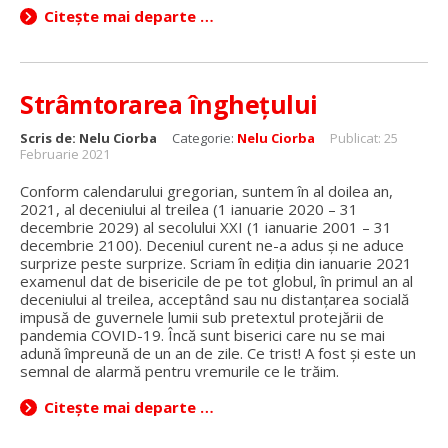
Citește mai departe …
Strâmtorarea înghețului
Scris de:
Nelu Ciorba
Categorie:
Nelu Ciorba
Publicat: 25
Februarie 2021
Conform calendarului gregorian, suntem în al doilea an,
2021, al deceniului al treilea (1 ianuarie 2020 – 31
decembrie 2029) al secolului XXI (1 ianuarie 2001 – 31
decembrie 2100). Deceniul curent ne-a adus și ne aduce
surprize peste surprize. Scriam în ediția din ianuarie 2021
examenul dat de bisericile de pe tot globul, în primul an al
deceniului al treilea, acceptând sau nu distanțarea socială
impusă de guvernele lumii sub pretextul protejării de
pandemia COVID-19. Încă sunt biserici care nu se mai
adună împreună de un an de zile. Ce trist! A fost și este un
semnal de alarmă pentru vremurile ce le trăim.
Citește mai departe …