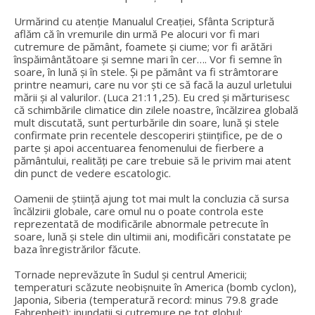
Urmărind cu atenție Manualul Creației, Sfânta Scriptură
aflăm că în vremurile din urmă Pe alocuri vor fi mari
cutremure de pământ, foamete și ciume; vor fi arătări
înspăimântătoare și semne mari în cer…. Vor fi semne în
soare, în lună și în stele. Și pe pământ va fi strâmtorare
printre neamuri, care nu vor ști ce să facă la auzul urletului
mării și al valurilor. (Luca 21:11,25). Eu cred și mărturisesc
că schimbările climatice din zilele noastre, încălzirea globală
mult discutată, sunt perturbările din soare, lună și stele
confirmate prin recentele descoperiri științifice, pe de o
parte și apoi accentuarea fenomenului de fierbere a
pământului, realități pe care trebuie să le privim mai atent
din punct de vedere escatologic.
Oamenii de știință ajung tot mai mult la concluzia că sursa
încălzirii globale, care omul nu o poate controla este
reprezentată de modificările abnormale petrecute în
soare, lună și stele din ultimii ani, modificări constatate pe
baza înregistrărilor făcute.
Tornade neprevăzute în Sudul și centrul Americii;
temperaturi scăzute neobișnuite în America (bomb cyclon),
Japonia, Siberia (temperatură record: minus 79.8 grade
Fahrenheit); inundații și cutremure pe tot globul;