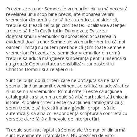
Prezentarea unor Semne ale vremurilor din urmă necesită
revelarea unui scop bine precis, atenționarea venirii
vremurilor din urmă și ca să fie autentice, consider că,
trebuie să treacă cel puțin cinci teste: Focalizarea atenției
trebuie să fie în Cuvântul lui Dumnezeu; Evitarea
dogmatismului vremurilor și soroacelor; Scoaterea în
evidență doar a unor Semne ale vremurilor pentru că, noi
oamenii limitați nu putem pretinde că știm toate Semnele
vremurilor; Prezentarea semnelor vremurilor din urmă
trebuie să aducă mângâiere și speranță pentru Biserică și
nu groază; Oportunitatea sensibilizării cunoașterii lui
Christos Domnul și a relației cu El.
Sunt cel puțin două criterii care ne pot ajuta să ne dăm
seama când un anumit eveniment se califică cu adevărat ca
și un semn al vremurilor. Primul criteriu este că acțiunea
catalogată ca și semn trebuie să aibă particularități unice în
istorie. Al doilea criteriu este că acțiunea catalogată ca și
semn trebuie să treacă înafara gândirii proprii, să fie
autentică și să aibă corespondență scripturală concretă cu
versete clare fără a fi nevoie de interpretări.
Trebuie subliniat faptul că Semne ale Vremurilor din urmă
sunt evenimente întâmplate și NU preziceri de viitor.