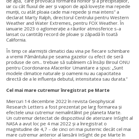
de apă, care provoacă formarea norilor și a precipitațiilor,
iar cu cât fluxul de aer și vapori de apă lovește mai repede
munții, cu atât ploaia cade mai repede și mai intens” a
declarat Marty Ralph, directorul Centrului pentru Western
Weather and Water Extremes, pentru FOX Weather. În
ianuarie 2023 o aglomerație a râurilor atmosferice s-a
lansat cu cantități record de ploaie și zăpadă în toată
California.
În timp ce alarmiștii climatici dau vina pe fiecare schimbare
a vremii Pământului pe seama gazelor cu efect de seră
produse de om... trebuie să subliniem că însăși Biroul ONU
pentru Coordonarea Afacerilor Umanitare a spus: „Sunt
modele climatice naturale și oamenii nu au capacitatea
directă de a le influența debutul, intensitatea sau durata.”
Cel mai mare cutremur înregistrat pe Marte
Miercuri 14 decembrie 2022 în revista Geophysical
Research Letters a fost prezentat pe larg formarea și
efectele unui cutremur nemaiîntâlnit pe planeta Marte.
Un cutremur detectat de dispozitivul de aterizare InSight al
NASA a avut loc pe 4 mai 2022 și a înregistrat o
magnitudine de 4,7 – de cinci ori mai puternic decât cel mai
mare cutremur anterior al lansării InSight de pe Marte în