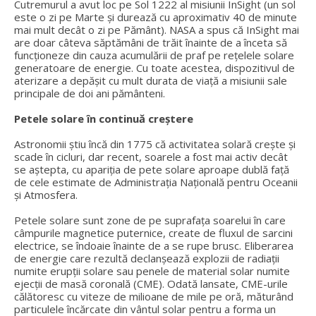
Cutremurul a avut loc pe Sol 1222 al misiunii InSight (un sol
este o zi pe Marte și durează cu aproximativ 40 de minute
mai mult decât o zi pe Pământ). NASA a spus că InSight mai
are doar câteva săptămâni de trăit înainte de a înceta să
funcționeze din cauza acumulării de praf pe rețelele solare
generatoare de energie. Cu toate acestea, dispozitivul de
aterizare a depășit cu mult durata de viață a misiunii sale
principale de doi ani pământeni.
Petele solare în continuă creștere
Astronomii știu încă din 1775 că activitatea solară crește și
scade în cicluri, dar recent, soarele a fost mai activ decât
se aștepta, cu apariția de pete solare aproape dublă față
de cele estimate de Administrația Națională pentru Oceanii
și Atmosfera.
Petele solare sunt zone de pe suprafața soarelui în care
câmpurile magnetice puternice, create de fluxul de sarcini
electrice, se îndoaie înainte de a se rupe brusc. Eliberarea
de energie care rezultă declanșează explozii de radiații
numite erupții solare sau penele de material solar numite
ejecții de masă coronală (CME). Odată lansate, CME-urile
călătoresc cu viteze de milioane de mile pe oră, măturând
particulele încărcate din vântul solar pentru a forma un