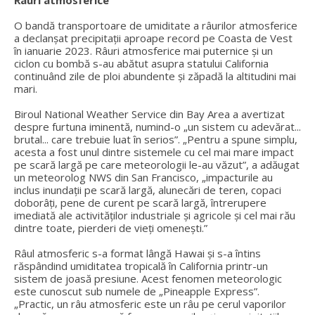
O bandă transportoare de umiditate a râurilor atmosferice
a declanșat precipitații aproape record pe Coasta de Vest
în ianuarie 2023. Râuri atmosferice mai puternice și un
ciclon cu bombă s-au abătut asupra statului California
continuând zile de ploi abundente și zăpadă la altitudini mai
mari.
Biroul National Weather Service din Bay Area a avertizat
despre furtuna iminentă, numind-o „un sistem cu adevărat...
brutal... care trebuie luat în serios”. „Pentru a spune simplu,
acesta a fost unul dintre sistemele cu cel mai mare impact
pe scară largă pe care meteorologii le-au văzut”, a adăugat
un meteorolog NWS din San Francisco, „impacturile au
inclus inundații pe scară largă, alunecări de teren, copaci
doborâți, pene de curent pe scară largă, întrerupere
imediată ale activităților industriale și agricole și cel mai rău
dintre toate, pierderi de vieți omenești.”
Râul atmosferic s-a format lângă Hawai și s-a întins
răspândind umiditatea tropicală în California printr-un
sistem de joasă presiune. Acest fenomen meteorologic
este cunoscut sub numele de „Pineapple Express”.
„Practic, un râu atmosferic este un râu pe cerul vaporilor