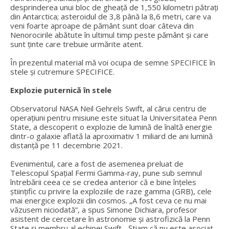
desprinderea unui bloc de gheață de 1,550 kilometri pătrați
din Antarctica; asteroidul de 3,8 până la 8,6 metri, care va
veni foarte aproape de pământ sunt doar câteva din
Nenorocirile abătute în ultimul timp peste pământ și care
sunt ținte care trebuie urmărite atent.
În prezentul material mă voi ocupa de semne SPECIFICE în
stele și cutremure SPECIFICE.
Explozie puternică în stele
Observatorul NASA Neil Gehrels Swift, al cărui centru de
operațiuni pentru misiune este situat la Universitatea Penn
State, a descoperit o explozie de lumină de înaltă energie
dintr-o galaxie aflată la aproximativ 1 miliard de ani lumină
distanță pe 11 decembrie 2021.
Evenimentul, care a fost de asemenea preluat de
Telescopul Spațial Fermi Gamma-ray, pune sub semnul
întrebării ceea ce se credea anterior că e bine înțeles
științific cu privire la exploziile de raze gamma (GRB), cele
mai energice explozii din cosmos. „A fost ceva ce nu mai
văzusem niciodată”, a spus Simone Dichiara, profesor
asistent de cercetare în astronomie și astrofizică la Penn
State și membru al echipei Swift. „Știam că nu este asociat