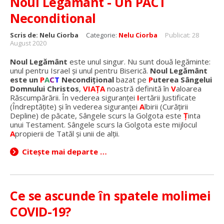
Noul Legamant - Un PACT
Neconditional
Scris de:
Nelu Ciorba
Categorie:
Nelu Ciorba
Publicat: 28
August 2020
Noul Legământ
este unul singur. Nu sunt două legăminte:
unul pentru Israel și unul pentru Biserică.
Noul Legământ
este un
P
A
C
T
Necondițional
bazat pe
P
uterea Sângelui
Domnului Christos
,
VIAȚA
noastră definită în
V
aloarea
Răscumpărării. În vederea siguranței
I
ertării Justificate
(Îndreptățite) și în vederea siguranței
A
lbirii (Curățirii
Depline) de păcate, Sângele scurs la Golgota este
Ț
inta
unui Testament. Sângele scurs la Golgota este mijlocul
A
propierii de Tatăl și unii de alții.
Citește mai departe …
Ce se ascunde în spatele molimei
COVID-19?