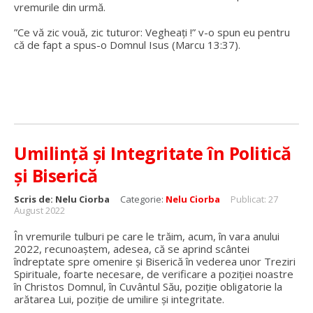
vremurile din urmă.
”Ce vă zic vouă, zic tuturor: Vegheați !” v-o spun eu pentru
că de fapt a spus-o Domnul Isus (Marcu 13:37).
Umilință și Integritate în Politică
și Biserică
Scris de:
Nelu Ciorba
Categorie:
Nelu Ciorba
Publicat: 27
August 2022
În vremurile tulburi pe care le trăim, acum, în vara anului
2022, recunoaștem, adesea, că se aprind scântei
îndreptate spre omenire și Biserică în vederea unor Treziri
Spirituale, foarte necesare, de verificare a poziției noastre
în Christos Domnul, în Cuvântul Său, poziție obligatorie la
arătarea Lui, poziție de umilire și integritate.