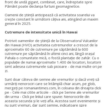
front de undă gigant, combinat, care, îndreptate spre
Pământ poate declanșa furtuni geomagnetice.
Oamenii de știință anticipează că activitatea soarelui va
crește constant în următorii câțiva ani, atingând un maxim
general în 2025.
Cutremure de intensitate unică în Hawai
Potrivit oamenilor de știință de la Observatorul Vulcanilor
din Hawai (HVO) activitatea cutremurelor a crescut de la
aproximativ 60 de cutremure pe săptămână la 600
cutremure pe săptămână în ultimii cinci ani, lângă orașul
Pahala o comunitate mică, o fostă plantație de zahăr. Cu o
populație de numai aproximativ 1.400 de locuitori, locuitorii
simt adesea cutremurele sub picioare - de mai multe ori pe
zi.
Sunt doar câteva din semne ale vremurilor și dacă vreți să
urmăriți nenorociri care se întâmplă chiar acum, pe glob,
mergeți pe romaniantimes.com, în coloana din dreapta click
pe - Cele mai citite articole - click pe Semne ale vremurilor
din urma - Click pe linkul care spune: Nenorocirile din
aceasta secunda și le veți afla. Acestea sunt evenimente și
nu sunt vremuri, dar sunt semne, indicatoare spre