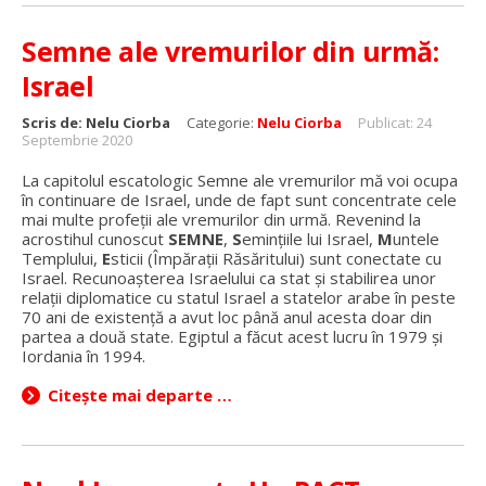
Semne ale vremurilor din urmă:
Israel
Scris de:
Nelu Ciorba
Categorie:
Nelu Ciorba
Publicat: 24
Septembrie 2020
La capitolul escatologic Semne ale vremurilor mă voi ocupa
în continuare de Israel, unde de fapt sunt concentrate cele
mai multe profeții ale vremurilor din urmă. Revenind la
acrostihul cunoscut
SEMNE
,
S
emințiile lui Israel,
M
untele
Templului,
E
sticii (Împărații Răsăritului) sunt conectate cu
Israel. Recunoașterea Israelului ca stat și stabilirea unor
relații diplomatice cu statul Israel a statelor arabe în peste
70 ani de existență a avut loc până anul acesta doar din
partea a două state. Egiptul a făcut acest lucru în 1979 și
Iordania în 1994.
Citește mai departe …