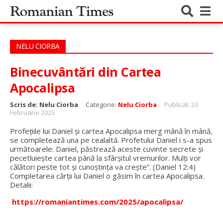
NELU CIORBA
Binecuvântări din Cartea
Apocalipsa
Scris de:
Nelu Ciorba
Categorie:
Nelu Ciorba
Publicat: 23
Februarie 2025
Profețiile lui Daniel și cartea Apocalipsa merg mână în mână,
se completează una pe cealaltă. Profetului Daniel i s-a spus
următoarele: Daniel, păstrează aceste cuvinte secrete și
pecetluiește cartea până la sfârșitul vremurilor. Mulți vor
călători peste tot și cunoștința va crește”. (Daniel 12:4)
Completarea cărții lui Daniel o găsim în cartea Apocalipsa.
Detalii:
https://romaniantimes.com/2025/apocalipsa/