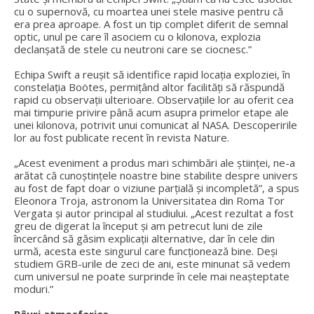
cu o supernovă, cu moartea unei stele masive pentru că
era prea aproape. A fost un tip complet diferit de semnal
optic, unul pe care îl asociem cu o kilonova, explozia
declanșată de stele cu neutroni care se ciocnesc.”
Echipa Swift a reușit să identifice rapid locația exploziei, în
constelația Boötes, permițând altor facilități să răspundă
rapid cu observații ulterioare. Observațiile lor au oferit cea
mai timpurie privire până acum asupra primelor etape ale
unei kilonova, potrivit unui comunicat al NASA. Descoperirile
lor au fost publicate recent în revista Nature.
„Acest eveniment a produs mari schimbări ale științei, ne-a
arătat că cunoștințele noastre bine stabilite despre univers
au fost de fapt doar o viziune parțială și incompletă”, a spus
Eleonora Troja, astronom la Universitatea din Roma Tor
Vergata și autor principal al studiului. „Acest rezultat a fost
greu de digerat la început și am petrecut luni de zile
încercând să găsim explicații alternative, dar în cele din
urmă, acesta este singurul care funcționează bine. Deși
studiem GRB-urile de zeci de ani, este minunat să vedem
cum universul ne poate surprinde în cele mai neașteptate
moduri.”
Râuri atmosferice