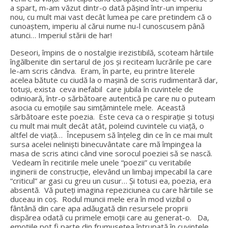
a spart, m-am văzut dintr-o dată pășind într-un imperiu
nou, cu mult mai vast decât lumea pe care pretindem că o
cunoaștem, imperiu al cărui nume nu-l cunoscusem până
atunci… Imperiul stării de har!
Deseori, împins de o nostalgie irezistibilă, scoteam hârtiile
îngălbenite din sertarul de jos și reciteam lucrările pe care
le-am scris cândva. Eram, în parte, eu printre literele
acelea bătute cu ciudă la o mașină de scris rudimentară dar,
totuși, exista ceva inefabil care jubila în cuvintele de
odinioară, într-o sărbătoare autentică pe care nu o puteam
asocia cu emoțiile sau simțămintele mele. Această
sărbătoare este poezia. Este ceva ca o respirație și totuși
cu mult mai mult decât atât, poleind cuvintele cu viață, o
altfel de viață… Începusem să înțeleg din ce în ce mai mult
sursa acelei neliniști binecuvântate care mă împingea la
masa de scris atinci când vine sorocul poeziei să se nască.
Vedeam în recitirile mele unele “poezii” cu veritabile
inginerii de construcție, elevând un limbaj impecabil la care
“criticul” ar gasi cu greu un cusur… Și totusi ea, poezia, era
absentă. Vă puteți imagina repeziciunea cu care hârtiile se
duceau in coș. Rodul muncii mele era în mod vizibil o
fântână din care apa adăugată din resursele proprii
dispărea odată cu primele emoții care au generat-o. Da,
emoțiile pot fi parte din frumusețea întrupată în cuvintele