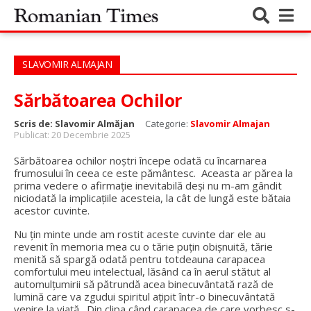
SLAVOMIR ALMAJAN
Sărbătoarea Ochilor
Scris de:
Slavomir Almăjan
Categorie:
Slavomir Almajan
Publicat: 20 Decembrie 2025
Sărbătoarea ochilor noștri începe odată cu încarnarea
frumosului în ceea ce este pământesc. Aceasta ar părea la
prima vedere o afirmație inevitabilă deși nu m-am gândit
niciodată la implicațiile acesteia, la cât de lungă este bătaia
acestor cuvinte.
Nu țin minte unde am rostit aceste cuvinte dar ele au
revenit în memoria mea cu o tărie puțin obișnuită, tărie
menită să spargă odată pentru totdeauna carapacea
comfortului meu intelectual, lăsând ca în aerul stătut al
automulțumirii să pătrundă acea binecuvântată rază de
lumină care va zgudui spiritul ațipit într-o binecuvântată
venire la viață. Din clipa când carapacea de care vorbesc s-