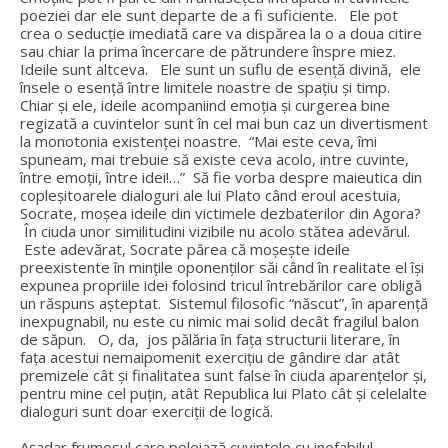
poeziei dar ele sunt departe de a fi suficiente. Ele pot
crea o seducție imediată care va dispărea la o a doua citire
sau chiar la prima încercare de pătrundere înspre miez.
Ideile sunt altceva. Ele sunt un suflu de esență divină, ele
însele o esență între limitele noastre de spațiu și timp.
Chiar și ele, ideile acompaniind emoția și curgerea bine
regizată a cuvintelor sunt în cel mai bun caz un divertisment
la monotonia existenței noastre. “Mai este ceva, îmi
spuneam, mai trebuie să existe ceva acolo, intre cuvinte,
între emoții, între idei!…” Să fie vorba despre maieutica din
copleșitoarele dialoguri ale lui Plato când eroul acestuia,
Socrate, moșea ideile din victimele dezbaterilor din Agora?
În ciuda unor similitudini vizibile nu acolo stătea adevărul.
Este adevărat, Socrate părea că moșește ideile
preexistente în mințile oponenților săi când în realitate el își
expunea propriile idei folosind tricul întrebărilor care obligă
un răspuns așteptat. Sistemul filosofic “născut”, în aparență
inexpugnabil, nu este cu nimic mai solid decât fragilul balon
de săpun. O, da, jos pălăria în fața structurii literare, în
fața acestui nemaipomenit exercițiu de gândire dar atât
premizele cât și finalitatea sunt false în ciuda aparențelor și,
pentru mine cel puțin, atât Republica lui Plato cât și celelalte
dialoguri sunt doar exerciții de logică.
Așadar frumosul care poleiază cuvintele cu inefabilul