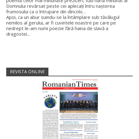
poemul celor mai minunate preziceri, văd harul minunat al
Domnului revărsat peste cei aplecați întru nașterea
frumosului ca o întrupare din dincolo…
Apoi, ca un abur suindu-se la întâmplare sub tăvălugul
nemilos al gerului, ar fi cuvintele noastre pe care pe
nedrept le-am numi poezie fără haina de slavă a
dragostei...
REVISTA ONLINE