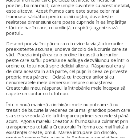
poeziei, ba mai mult, care umple cuvintele cu acest inefabil,
este altceva. Acest frumos care este sursa celor mai
frumoase sărbători pentru ochii noștrii, dovedește
realitatea dimensiunii care poate cuprinde în ea împărăția
stării de har în care, cu umilință, respiră și agonizează
poetul…
Deseori poezia îmi părea ca o trezire la viață a lucrurilor
preexistente ascunse, undeva dincolo de lucrurile care se
văd. Poezia îmi părea ca o ordine firească a lucrurilor
peste care suflul poetului se adăuga dezvăluindu-se într-o
ordine cu totul nouă spre deliciul altora. Răspunsul era și
de data aceasta în altă parte, cel puțin în ceea ce privește
propria mea părere. Odată cu trecerea anilor și cu
nenumeratele mele demersuri înspre cunoașterea
Creatorului meu, răspunsul la întrebările mele începea să
capete un contur cu totul nou.
Într-o nouă manieră a închinării mele nu puteam să nu
tresalt de bucurie la vederea celui mai grandios poem care
s-a scris vreodată de la întruparea primei secunde și până
acum. Agonia marelui Creator al frumosului a culminat prin
transpunerea totală a Creatorului în forma cea mai înaltă a
existenței create, omul. Marea întrupare din dincolo,
produsă undeva într-o iesle, la Betleem a revelat într-un