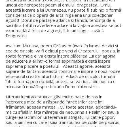
unic și de nerepetat poem al omului, dragostea. Omul,
această lucrare a lui Dumnezeu, nu poate fi sub nici o formă
considerat ca o operă de artă în galeria unui colecționar
egoist! Dorul de părtășie adâncă și tainică, tendința de a
sacrifica totul în avederea aducerii la viață a acesteia se pot
exprima,fără frica de a greși , într-un singur cuvânt:
Dragostea.
Așa cum Mireasa, poem fără asemănare în lumea de aici și
cea de dincolo, va fi deliciul pe veci al Creatorului, poezia, în
toate formele ei va exista înspre plăcerea Lui dar agonia
de aducere a ei într-o formă exprimabilă există înspre
suprema plăcere a poetului. Această agonie, această
săpare de fântâni, această consumare înspre o nouă rodire
este actul creator al artistului. Adusă de dincolo, turnată
într-o formă perceptibilă, poezia se va ridica din nou ca o
mireasmă nouă înspre bucuria Domnului nostru…
Literații lumii acestuia ar găsi multe oase de ros în
încercarea mea de a răspunde întrebărilor care îmi
frământau adesea mintea… Cu toate acestea, aplecându-
mă cu sfială în fața măreției de necuprins a Psalmilor sau la
curgerea lacrimilor lui Ieremia în strigătul lui câtre popor,
sau la uimirea cu care Isaia transpunea pe colile de papirus