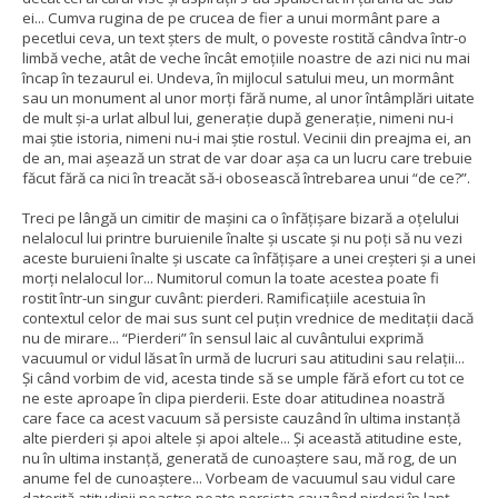
ei... Cumva rugina de pe crucea de fier a unui mormânt pare a
pecetlui ceva, un text șters de mult, o poveste rostită cândva într-o
limbă veche, atât de veche încât emoțiile noastre de azi nici nu mai
încap în tezaurul ei.
Undeva, în mijlocul satului meu, un mormânt
sau un monument al unor morți fără nume, al unor întâmplări uitate
de mult și-a urlat albul lui, generație după generație, nimeni nu-i
mai știe istoria, nimeni nu-i mai știe rostul.
Vecinii din preajma ei, an
de an, mai așează un strat de var doar așa ca un lucru care trebuie
făcut fără ca nici în treacăt să-i obosească întrebarea unui “de ce?”.
Treci pe lângă un cimitir de mașini ca o înfățișare bizară a oțelului
nelalocul lui printre buruienile înalte și uscate și nu poți să nu vezi
aceste buruieni înalte și uscate ca înfățișare a unei creșteri și a unei
morți nelalocul lor... Numitorul comun la toate acestea poate fi
rostit într-un singur cuvânt: pierderi. Ramificațiile acestuia în
contextul celor de mai sus sunt cel puțin vrednice de meditații dacă
nu de mirare... “Pierderi” în sensul laic al cuvântului exprimă
vacuumul or vidul lăsat în urmă de lucruri sau atitudini sau relații...
Și când vorbim de vid, acesta tinde să se umple fără efort cu tot ce
ne este aproape în clipa pierderii. Este doar atitudinea noastră
care face ca acest vacuum să persiste cauzând în ultima instanță
alte pierderi și apoi altele și apoi altele... Și această atitudine este,
nu în ultima instanță, generată de cunoaștere sau, mă rog, de un
anume fel de cunoaștere... Vorbeam de vacuumul sau vidul care