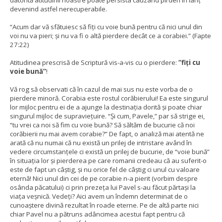
datorită atitudinii noastre poate persista cauzând pirderi în lanț
devenind astfel nerecuperabile.
“Acum dar vă sfătuiesc să fiți cu voie bună pentru că nici unul din
voi nu va pieri; și nu va fi o altă pierdere decât ce a corabiei.” (Fapte
27:22)
Atitudinea prescrisă de Scriptură vis-a-vis cu o pierdere:
“fiți cu
voie bună”
!
Vă rog să observati că în cazul de mai sus nu este vorba de o
pierdere minoră.
Corabia este rostul corăbierului! Ea este singurul
lor mijloc pentru ei de a ajunge la destinația dorită și poate chiar
singurul mijloc de supraviețuire.
“Și cum, Pavele,” par să strige ei,
“tu vrei ca noi să fim cu voie bună? Să săltăm de bucurie că noi
corăbierii nu mai avem corabie?” De fapt, o analiză mai atentă ne
arată că nu numai că nu există un prilej de intristare având în
vedere circumstanțele ci există un prilej de bucurie, de “voie bună”
în situația lor și pierderea pe care romanii credeau că au suferit-o
este de fapt un câștig, și nu orice fel de câștig ci unul cu valoare
eternă! Nici unul din cei de pe corabie n-a pierit (vorbim despre
osânda păcatului) ci prin prezeța lui Pavel s-au făcut părtași la
viața veșnică. Vedeți? Aici avem un îndemn determinat de o
cunoaștere divină rezultat în roade eterne. Pe de altă parte nici
chiar Pavel nu a pătruns adâncimea acestui fapt pentru că