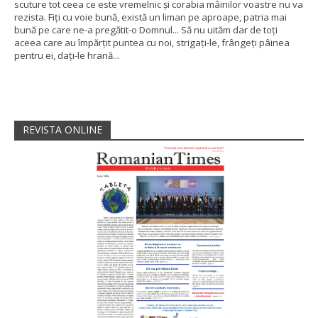
scuture tot ceea ce este vremelnic și corabia mâinilor voastre nu va
rezista. Fiți cu voie bună, există un liman pe aproape, patria mai
bună pe care ne-a pregătit-o Domnul... Să nu uităm dar de toți
aceea care au împărțit puntea cu noi, strigați-le, frângeți pâinea
pentru ei, dați-le hrană...
REVISTA ONLINE