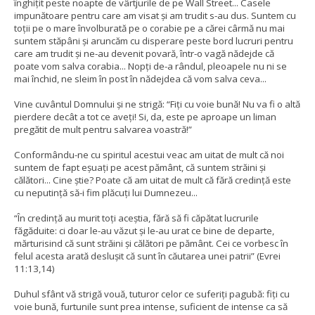
înghițit peste noapte de vârtjurile de pe Wall Street... Casele
impunătoare pentru care am visat și am trudit s-au dus. Suntem cu
toții pe o mare învolburată pe o corabie pe a cărei cârmă nu mai
suntem stăpâni și aruncăm cu disperare peste bord lucruri pentru
care am trudit și ne-au devenit povară, într-o vagă nădejde că
poate vom salva corabia... Nopți de-a rândul, pleoapele nu ni se
mai închid, ne sleim în post în nădejdea că vom salva ceva...
Vine cuvântul Domnului și ne strigă: “Fiți cu voie bună! Nu va fi o altă
pierdere decât a tot ce aveți! Si, da, este pe aproape un liman
pregătit de mult pentru salvarea voastră!”
Conformându-ne cu spiritul acestui veac am uitat de mult că noi
suntem de fapt eșuați pe acest pământ, că suntem străini și
călători...
Cine știe? Poate că am uitat de mult că fără credință este
cu neputință să-i fim plăcuți lui Dumnezeu...
“În credință au murit toți aceștia, fără să fi căpătat lucrurile
făgăduite: ci doar le-au văzut și le-au urat ce bine de departe,
mărturisind că sunt străini și călători pe pământ. Cei ce vorbesc în
felul acesta arată deslușit că sunt în căutarea unei patrii” (Evrei
11:13,14)
Duhul sfânt vă strigă vouă, tuturor celor ce suferiți pagubă: fiți cu
voie bună, furtunile sunt prea intense, suficient de intense ca să