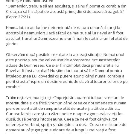
vorbește romanilor astfel:
“Oamenilor, trebuia să ma ascultați, și să nu fi pornit cu corabia din
Creta, ca să fi scăpat de această primejdie și de această pagubă.”
(Fapte 27:21)
Hmm... Iata o atidudine determinată de natura umană chiar și la
apostolul neamurilor! Dacă sfatul de mai sus al lui Pavel ar fi fost
ascultat, harul lui Dumnezeu nu s-ar fi manifestat într-un fel atât de
glorios.
Observăm două posibile rezultate la aceeași situație. Numai unul
este pozitiv și anume cel cauzat de acceptarea circumstanțelor
aduse de Dumnezeu. Ce s-ar fi întâmplat dacă primul sfat al lui
Pavel ar fi fost ascultat? Nu știm dar laudat să fie Domnul pentru
înțelepciunea Lui dovedită cu putere atunci când numai corabia a
pierit și asta înspre un destin vrednic de slavă al tuturor celor de pe
corabie!
Traim niște vremuri și niște împrejurări aparent tulburi, vremuri de
incertitudine și de frică, vremuri când ceea ce noi omenește numim
pierderi sunt atât de rampante atât de acute și atât de adânci...
Cunosc familii care și-au văzut peste noapte agoniseala vieții lor
dusă, dusă pentru întotdeauna. Ceea ce ne-a fost cândva, tot
omenește vorbind, sprijin și nădejde s-a dus... Ceea ce milioane de
oameni au câștigat prin sudoare de-a lungul unei vieți a fost