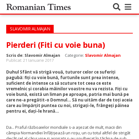
SLAVOMIR ALMAJAN
Pierderi (Fiti cu voie buna)
Scris de:
Slavomir Almajan
Categorie:
Slavomir Almajan
Publicat: 21 Ianuarie 2017
Duhul Sfânt vă strigă vouă, tuturor celor ce suferiți
pagubă: fiți cu voie bună, furtunile sunt prea intense,
suficient de intense ca să scuture tot ceea ce este
vremelnic și corabia mâinilor voastre nu va rezista. Fiți cu
voie bună, există un liman pe aproape, patria mai bună pe
care ne-a pregătit-o Domnul... Să nu uităm dar de toți aceia
care au împărțit puntea cu noi, strigați-le, frângeți pâinea
pentru ei, dați-le hrană...
Da... Praful războaielor mondiale s-a așezat de mult, macii din
câmpia Normandiei înfățișează un roșu, un cu totul altfel de strigăt
decât cel al cărui vise și aspirații s-au spulberat în țărâna de sub