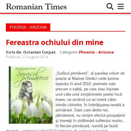
PHOENIX - ARIZONA
Fereastra ochiului din mine
Scris de:
Octavian Curpas
Categorie:
Phoenix - Arizona
Publicat: 21 August 2014
„Surâsul primăverii”, al şaselea volum de
poezie al Marinei Glodici vede lumina
tiparului în anul 2010; poemele sale
precum o salbă, pe care stau înşirate
unul câte unul simţămintele poetei încă
tinere, se revărsă ca un torent către
inimile cititorilor, în îmbrăţişarea tandră a
primăverii. Oare care dintre noi,
pământenii, nu simţim efectul prospeţimii
şi tinereţii în străfundul sufletului nostru,
în fiecare primăvară, numită pe bună