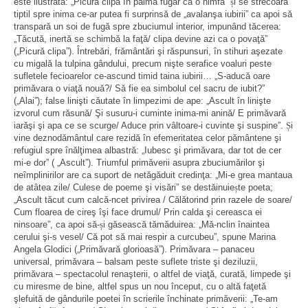
este ilustrată: „Picură clipa în palmă fugar ca o nimfă”
ș
i se strecoară
tiptil spre inima ce-ar putea fi surprinsă de „avalanşa iubirii” ca apoi să
transpară un soi de fugă spre zbuciumul interior, impunând tăcerea:
„Tăcută, inertă se schimbă la faţă/ clipa devine azi ca o povaţă”
(„Picură clipa”). Întrebări, frământări şi răspunsuri, în stihuri aşezate
cu migală la tulpina gândului, precum nişte serafice voaluri peste
sufletele fecioarelor ce-ascund timid taina iubirii… „S-aducă oare
primăvara o viaţă nouă?/ Să fie ea simbolul cel sacru de iubit?”
(„Alai”); false linişti căutate în limpezimi de ape: „Ascult în linişte
izvorul cum răsună/ Şi susuru-i cuminte inima-mi anină/ E primăvară
iarăşi şi apa ce se scurge/ Aduce prin vâltoare-i cuvinte şi suspine”.
Ș
i
vine deznodământul care rezidă în efemeritatea celor pământene şi
refugiul spre înălţimea albastră: „Iubesc şi primăvara, dar tot de cer
mi-e dor” ( „Ascult”). Triumful primăverii asupra zbuciumărilor şi
neîmplinirilor are ca suport de netăgăduit credinţa: „Mi-e grea mantaua
de atâtea zile/ Culese de poeme şi visări” se destăinuie
ș
te poeta;
„Ascult tăcut cum calcă-ncet privirea / Călătorind prin razele de soare/
Cum floarea de cireş îşi face drumul/ Prin calda şi cereasca ei
ninsoare”, ca apoi să-
ș
i găsească tămăduirea: „Mă-nclin înaintea
cerului şi-s vesel/ Că pot să mai respir a curcubeu”, spune Marina
Angela Glodici („Primăvară glorioasă”). Primăvara – panaceu
universal, primăvara – balsam peste suflete triste şi deziluzii,
primăvara – spectacolul renaşterii, o altfel de viaţă, curată, limpede şi
cu miresme de bine, altfel spus un nou început, cu o altă faţetă
şlefuită de gândurile poetei în scrierile închinate primăverii: „Te-am