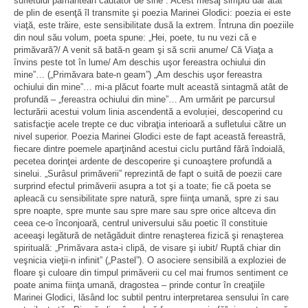
sufletului pământean căutător de sine”. Acest mesaj simplu dar atât
de plin de esenţă îl transmite şi poezia Marinei Glodici: poezia ei este
viaţă, este trăire, este sensibilitate dusă la extrem. Întruna din poeziile
din noul său volum, poeta spune: „Hei, poete, tu nu vezi că e
primăvară?/ A venit să bată-n geam şi să scrii anume/ Că Viaţa a
învins peste tot în lume/ Am deschis uşor fereastra ochiului din
mine”… („Primăvara bate-n geam”) „Am deschis uşor fereastra
ochiului din mine”… mi-a plăcut foarte mult această sintagmă atât de
profundă – „fereastra ochiului din mine”… Am urmărit pe parcursul
lecturării acestui volum linia ascendentă a evolu
ț
iei, descoperind cu
satisfacţie acele trepte ce duc vibraţia interioară a sufletului către un
nivel superior. Poezia Marinei Glodici este de fapt această fereastră,
fiecare dintre poemele aparţinând acestui ciclu purtând fără îndoială,
pecetea dorinţei ardente de descoperire şi cunoaştere profundă a
sinelui. „Surâsul primăverii” reprezintă de fapt o suită de poezii care
surprind efectul primăverii asupra a tot şi a toate; fie că poeta se
apleacă cu sensibilitate spre natură, spre fiinţa umană, spre zi sau
spre noapte, spre munte sau spre mare sau spre orice altceva din
ceea ce-o înconjoară, centrul universului său poetic îl constituie
aceeaşi legătură de netăgăduit dintre renaşterea fizică şi renaşterea
spirituală: „Primăvara asta-i clipă, de visare şi iubit/ Ruptă chiar din
veşnicia vieţii-n infinit” („Pastel”). O asociere sensibilă a exploziei de
floare şi culoare din timpul primăverii cu cel mai frumos sentiment ce
poate anima fiinţa umană, dragostea – prinde contur în creaţiile
Marinei Glodici, lăsând loc subtil pentru interpretarea sensului în care