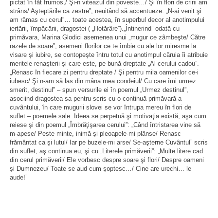
pictat în făt frumos,/ Şi-n viteazul din poveste…/ Şi în flori de crini am
strâns/ Aşteptările ca zestre”, neuitând să accentueze: „N-ai venit şi
am rămas cu cerul”… toate acestea, în superbul decor al anotimpului
iertării, împăcării, dragostei ( „Hotărâre”).„Întinerind” odată cu
primăvara, Marina Glodici asemenea unui „mugur ce zâmbeşte/ Către
razele de soare”, asemeni florilor ce te îmbie cu ale lor miresme la
visare şi iubire, se contopeşte întru totul cu anotimpul căruia îi atribuie
meritele renaşterii şi care este, pe bună dreptate „Al cerului cadou”.
„Renasc în fiecare zi pentru dreptate / Şi pentru mila oamenilor ce-i
iubesc/ Şi n-am să las din mâna mea condeiul/ Cu care îmi urmez
smerit, destinul” – spun versurile ei în poemul „Urmez destinul”,
asociind dragostea sa pentru scris cu o continuă primăvară a
cuvântului, în care mugurii slovei se vor întrupa mereu în flori de
suflet – poemele sale. Ideea se perpetuă şi motivaţia există, aşa cum
reiese şi din poemul „Îmbrăţişarea cerului”: „Când întristarea vine să
m-apese/ Peste minte, inimă şi pleoapele-mi plânse/ Renasc
frământat ca şi lutul/ Iar pe buzele-mi arse/ Se-aşterne Cuvântul” scris
din suflet, aş continua eu, şi cu „Literele primăverii”: „Multe litere cad
din cerul primăverii/ Ele vorbesc despre soare şi flori/ Despre oameni
şi Dumnezeu/ Toate se aud cum şoptesc…/
Cine are urechi… le
aude!”