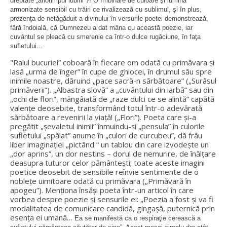
dreptate „anotimpul iubirii”?! O îmbinare de culoare şi lumină
armonizate sensibil cu trăiri ce rivalizează cu sublimul, şi în plus,
prezenţa de netăgăduit a divinului în versurile poetei demonstrează,
fără îndoială, că Dumnezeu a dat mâna cu această poezie, iar
cuvântul se pleacă cu smerenie ca într-o dulce rugăciune, în faţa
sufletului…
"Raiul bucuriei” coboară în fiecare om odată cu primăvara şi
lasă „urma de înger” în cupe de ghiocei, în drumul său spre
inimile noastre, dăruind „pace sacră-n sărbătoare” („Surâsul
primăverii”). „Albastra slovă” a „cuvântului din iarbă” sau din
„ochi de flori”, mângâiată de „raze dulci ce se alintă” capătă
valenţe deosebite, transformând totul într-o adevărată
sărbătoare a revenirii la viaţă! („Flori”). Poeta care şi-a
pregătit „şevaletul inimii” înmuindu-şi „pensula” în culorile
sufletului „spălat” anume în „culori de curcubeu”, dă frâu
liber imaginaţiei „pictând “ un tablou din care izvodeşte un
„dor aprins”, un dor nestins – dorul de nemurire, de înălţare
deasupra tuturor celor pământeşti; toate aceste imagini
poetice deosebit de sensibile reînvie sentimente de o
nobleţe uimitoare odată cu primăvara („Primăvară în
apogeu”). Menţiona însăşi poeta într-un articol în care
vorbea despre poezie şi sensurile ei: „Poezia a fost şi va fi
modalitatea de comunicare candidă, gingaşă, puternică prin
esenţa ei umană…
Ea se manifestă ca o respiraţie cerească a