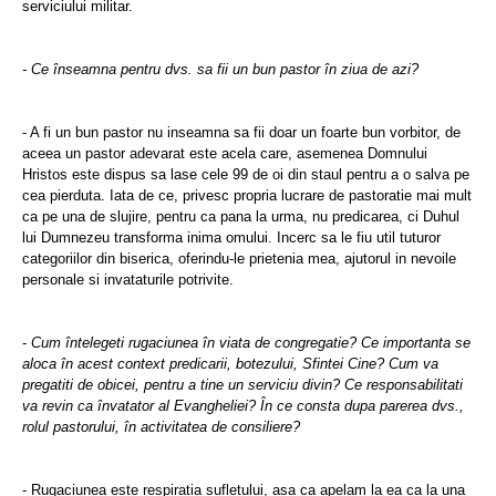
serviciului militar.
- Ce înseamna pentru dvs. sa fii un bun pastor în ziua de azi?
- A fi un bun pastor nu inseamna sa fii doar un foarte bun vorbitor, de
aceea un pastor adevarat este acela care, asemenea Domnului
Hristos este dispus sa lase cele 99 de oi din staul pentru a o salva pe
cea pierduta. Iata de ce, privesc propria lucrare de pastoratie mai mult
ca pe una de slujire, pentru ca pana la urma, nu predicarea, ci Duhul
lui Dumnezeu transforma inima omului. Incerc sa le fiu util tuturor
categoriilor din biserica, oferindu-le prietenia mea, ajutorul in nevoile
personale si invataturile potrivite.
-
Cum întelegeti rugaciunea în viata de congregatie? Ce importanta se
aloca în acest context predicarii, botezului, Sfintei Cine? Cum va
pregatiti de obicei, pentru a tine un serviciu divin? Ce responsabilitati
va revin ca învatator al Evangheliei? În ce consta dupa parerea dvs.,
rolul pastorului, în activitatea de consiliere?
- Rugaciunea este respiratia sufletului, asa ca apelam la ea ca la una