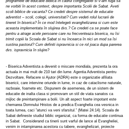
programele de educatie biblica în cadrul congregatiei si v-am ruga sa
ne vorbiti în acest context, despre importanta Scolii de Sabat. Aveti
scoli biblice de vacanta? Ce credeti despre sistemul de educatie
adventist – scoli, colegii, universitati? Cum vedeti rolul lucrarii de
tineret în biserica? În ce mod întelegeti evanghelizarea si cum este
aceasta implementata în slujirea dvs.? Ce credeti ca se poate face
pentru a atrage acele persoane care nu frecventeaza biserica, nu îsi
trimit copiii la Scoala de Sabat si nu încearca în nici un mod sa îsi
sustina pastorul? Cum definiti ispravnicia si ce rol joaca dupa parerea
dvs. ispravnicia în slujire?
- Biserica Adventista a devenit o miscare mondiala, prezenta la ora
actuala in mai mult de 210 tari din lume. Agentia Adventista pentru
Dezvoltare, Refacere si Ajutor (ADRA) este o organizatie afiliata
bisericii, care intervine oriunde in lume, in caz de cataclisme naturale,
razboaie, foamete etc. Dispunem de asemenea, de un sistem de
educatie de inalta clasa si promovam un stil de viata sanatos ca
mijloc de preintampinare a bolii. Un alt aspect foarte impotant este
chemarea Domnului Hristos de a predica Evanghelia cea vesnica in
toata lumea, caci ”atunci va veni sfarsitul.” (Matei 24:14). Scoala de
Sabat defineste studiul biblic organizat, ca forma de educatie continua
in Sabat.
Considerand ca tinerii sunt varful de lance al Evangheliei,
venim in intampinarea acestora cu tabere, evanghelizari, proiecte