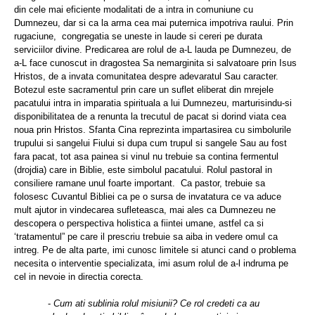
din cele mai eficiente modalitati de a intra in comuniune cu
Dumnezeu, dar si ca la arma cea mai puternica impotriva raului. Prin
rugaciune,
congregatia se uneste in laude si cereri pe durata
serviciilor divine. Predicarea are rolul de a-L lauda pe Dumnezeu, de
a-L face cunoscut in dragostea Sa nemarginita si salvatoare prin Isus
Hristos, de a invata comunitatea despre adevaratul Sau caracter.
Botezul este sacramentul prin care un suflet eliberat din mrejele
pacatului intra in imparatia spirituala a lui Dumnezeu, marturisindu-si
disponibilitatea de a renunta la trecutul de pacat si dorind viata cea
noua prin Hristos. Sfanta Cina reprezinta impartasirea cu simbolurile
trupului si sangelui Fiului si dupa cum trupul si sangele Sau au fost
fara pacat, tot asa painea si vinul nu trebuie sa contina fermentul
(drojdia) care in Biblie, este simbolul pacatului. Rolul pastoral in
consiliere ramane unul foarte important.
Ca pastor, trebuie sa
folosesc Cuvantul Bibliei ca pe o sursa de invatatura ce va aduce
mult ajutor in vindecarea sufleteasca, mai ales ca Dumnezeu ne
descopera o perspectiva holistica a fiintei umane, astfel ca si
‘tratamentul” pe care il prescriu trebuie sa aiba in vedere omul ca
intreg. Pe de alta parte, imi cunosc limitele si atunci cand o problema
necesita o interventie specializata, imi asum rolul de a-l indruma pe
cel in nevoie in directia corecta.
-
Cum ati sublinia rolul misiunii? Ce rol credeti ca au