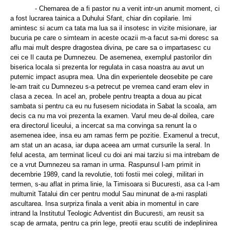
- Chemarea de a fi pastor nu a venit intr-un anumit moment, ci
a fost lucrarea tainica a Duhului Sfant, chiar din copilarie. Imi
amintesc si acum ca tata ma lua sa il insotesc in vizite misionare, iar
bucuria pe care o simteam in aceste ocazii m-a facut sa-mi doresc sa
aflu mai mult despre dragostea divina, pe care sa o impartasesc cu
cei ce Il cauta pe Dumnezeu. De asemenea, exemplul pastorilor din
biserica locala si prezenta lor regulata in casa noastra au avut un
puternic impact asupra mea. Una din experientele deosebite pe care
le-am trait cu Dumnezeu s-a petrecut pe vremea cand eram elev in
clasa a zecea. In acel an, probele pentru treapta a doua au picat
sambata si pentru ca eu nu fusesem niciodata in Sabat la scoala, am
decis ca nu ma voi prezenta la examen. Varul meu de-al doilea, care
era directorul liceului, a incercat sa ma convinga sa renunt la o
asemenea idee, insa eu am ramas ferm pe pozitie. Examenul a trecut,
am stat un an acasa, iar dupa aceea am urmat cursurile la seral. In
felul acesta, am terminat liceul cu doi ani mai tarziu si ma intrebam de
ce a vrut Dumnezeu sa raman in urma. Raspunsul l-am primit in
decembrie 1989, cand la revolutie, toti fostii mei colegi, militari in
termen, s-au aflat in prima linie, la Timisoara si Bucuresti, asa ca I-am
multumit Tatalui din cer pentru modul Sau minunat de a-mi rasplati
ascultarea. Insa surpriza finala a venit abia in momentul in care
intrand la Institutul Teologic Adventist din Bucuresti, am reusit sa
scap de armata, pentru ca prin lege, preotii erau scutiti de indeplinirea