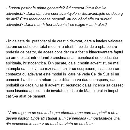
- Sunteti pastor la prima generatie? Ati crescut într-o familie
adventista? Daca da, care sunt avantajele si dezavantajele ce decurg
de aici? Cum reactioneaza oamenii, atunci când afla ca sunteti
adventist?
Daca n-ati fi fost adventist ce religie v-ati fi ales?
- In calitate de
prezbiter si de crestin devotat, care a inteles valoarea
lucrarii cu sufletele, tatal meu mi-a oferit imboldul de a opta pentru
profesia de pastor, de aceea consider ca a fost o binecuvantare faptul
ca am crescut intr-o familie crestina si am beneficiat de o educatie
spirituala, hristocentrica. Din pacate, ca si crestin adventist, se mai
intampla sa fii privit cu rezerva si chiar cu suspiciune, insa ceea ce
conteaza cu adevarat este modul in
care ne vede Cel de Sus si nu
oamenii. La ultima intrebare pare dificil sa va dau un raspuns, dar
probabil ca daca nu as fi adventist, recunosc ca as incerca sa gasesc
acea biserica apropiata de invataturile date de Mantuitorul in timpul
cat S-a aflat pe pamant.
- V-am ruga sa ne vorbiti despre chemarea pe care ati primit-o de a
deveni pastor. Unde ati studiat si în ce perioada?
Î
mpartasiti-ne una
din experientele care v-au modelat viata de credinta.