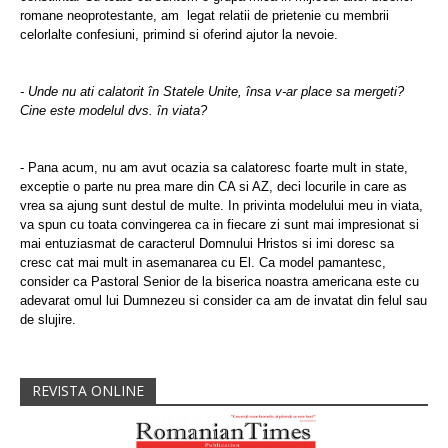
romane neoprotestante, am
legat relatii de prietenie cu membrii
celorlalte confesiuni, primind si oferind ajutor la nevoie.
- Unde nu ati calatorit în Statele Unite, însa v-ar place sa mergeti?
Cine este modelul dvs. în viata?
- Pana acum, nu am avut ocazia sa calatoresc foarte mult in state,
exceptie o parte nu prea mare din CA si AZ, deci locurile in care as
vrea sa ajung sunt destul de multe. In privinta modelului meu in viata,
va spun cu toata convingerea ca in fiecare zi sunt mai impresionat si
mai entuziasmat de caracterul Domnului Hristos si imi doresc sa
cresc cat mai mult in asemanarea cu El. Ca model pamantesc,
consider ca Pastoral Senior de la biserica noastra americana este cu
adevarat omul lui Dumnezeu si consider ca am de invatat din felul sau
de slujire.
REVISTA ONLINE