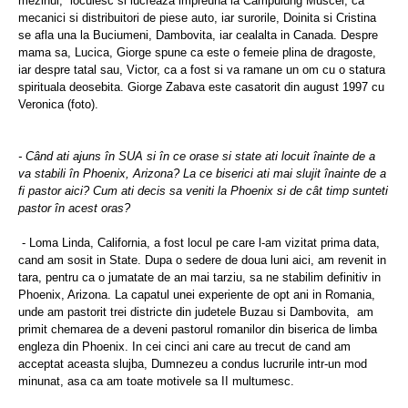
mezinul,
locuiesc si lucreaza impreuna la Campulung Muscel, ca
mecanici si distribuitori de piese auto, iar surorile, Doinita si Cristina
se afla una la Buciumeni, Dambovita, iar cealalta in Canada. Despre
mama sa, Lucica, Giorge spune ca este o femeie plina de dragoste,
iar despre tatal sau, Victor, ca a fost si va ramane un om cu o statura
spirituala deosebita. Giorge Zabava este casatorit din august 1997 cu
Veronica (foto).
- Când ati ajuns în SUA si
î
n ce orase si state ati locuit înainte de a
va stabili în Phoenix, Arizona? La ce biserici ati mai slujit înainte de a
fi pastor aici? Cum ati decis sa veniti la Phoenix si de cât timp sunteti
pastor în acest oras?
- Loma Linda, California, a fost locul pe care l-am vizitat prima data,
cand am sosit in State. Dupa o sedere de doua luni aici, am revenit in
tara, pentru ca o jumatate de an mai tarziu, sa ne stabilim definitiv in
Phoenix, Arizona. La capatul unei experiente de opt ani in Romania,
unde am pastorit trei districte din judetele Buzau si Dambovita,
am
primit chemarea de a deveni pastorul romanilor din biserica de limba
engleza din Phoenix. In cei cinci ani care au trecut de cand am
acceptat aceasta slujba, Dumnezeu a condus lucrurile intr-un mod
minunat, asa ca am toate motivele sa II multumesc.