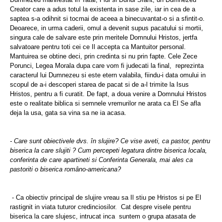
Creator care a adus totul la existenta in sase zile, iar in cea de a
saptea s-a odihnit si tocmai de aceea a binecuvantat-o si a sfintit-o.
Deoarece, in urma caderii, omul a devenit supus pacatului si mortii,
singura cale de salvare este prin meritele Domnului Hristos, jertfa
salvatoare pentru toti cei ce Il accepta ca Mantuitor personal.
Mantuirea se obtine deci, prin credinta si nu prin fapte. Cele Zece
Porunci, Legea Morala dupa care vom fi judecati la final,
reprezinta
caracterul lui Dumnezeu si este etern valabila, fiindu-i data omului in
scopul de a-i descoperi starea de pacat si de a-l trimite la Isus
Hristos, pentru a fi curatit. De fapt, a doua venire a Domnului Hristos
este o realitate biblica si semnele vremurilor ne arata ca El Se afla
deja la usa, gata sa vina sa ne ia acasa.
- Care sunt obiectivele dvs. în slujire?
Ce vise aveti, ca pastor, pentru
biserica la care slujiti ? Cum percepeti legatura dintre biserica locala,
conferinta de care apartineti si Conferinta Generala, mai ales ca
pastoriti o biserica româno-americana?
- Ca obiectiv principal de slujire vreau sa Il stiu pe Hristos si pe El
rastignit in viata tuturor credinciosilor.
Cat despre visele pentru
biserica la care slujesc, intrucat inca
suntem o grupa atasata de