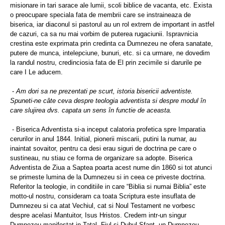
misionare in tari sarace ale lumii, scoli biblice de vacanta, etc. Exista
o preocupare speciala fata de membrii care se instraineaza de
biserica, iar diaconul si pastorul au un rol extrem de important in astfel
de cazuri, ca sa nu mai vorbim de puterea rugaciunii. Ispravnicia
crestina este exprimata prin credinta ca Dumnezeu ne ofera sanatate,
putere de munca, intelepciune, bunuri, etc. si ca urmare, ne dovedim
la randul nostru, credinciosia fata de El prin zecimile si darurile pe
care I Le aducem.
-
Am dori sa ne prezentati pe scurt, istoria bisericii adventiste.
Spuneti-ne câte ceva despre teologia adventista si despre modul în
care slujirea dvs. capata un sens în functie de aceasta.
- Biserica Adventista si-a inceput calatoria profetica spre Imparatia
cerurilor in anul 1844. Initial, pionerii miscarii, putini la numar, au
inaintat sovaitor, pentru ca desi erau siguri de doctrina pe care o
sustineau, nu stiau ce forma de organizare sa adopte. Biserica
Adventista de Ziua a Saptea poarta acest nume din 1860 si tot atunci
se primeste lumina de la Dumnezeu si in ceea ce priveste doctrina.
Referitor la teologie, in conditiile in care “Biblia si numai Biblia” este
motto-ul nostru, consideram ca toata Scriptura este insuflata de
Dumnezeu si ca atat Vechiul, cat si Noul Testament ne vorbesc
despre acelasi Mantuitor, Isus Hristos. Credem intr-un singur
Dumnezeu manifestat in Tatal, Fiul si Duhul Sfant, un Dumnezeu