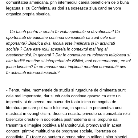
comunitatea americana, prin intermediul careia beneficiem de o buna
legatura si cu Conferinta, as dori sa soseasca ziua cand ne vom
organiza propria biserica.
- Ce faceti pentru a creste în viata spirituala si devotionala? Ce
oportunitati de educatie continua considerati ca sunt cele mai
importante? Biserica dvs. locala este implicata si în activitati
sociale ? Care este rolul acesteia în contextul mai larg al
crestinismului, în general ? Dar în conexiune cu toleranta religioasa si
alte traditii crestine si interpretari ale Bibliei, mai conservatoare, ce rol
joaca biserica? În ce masura sunt implicati membrii comunitatii dvs.
în activitati interconfesionale?
- Pentru mine, momentele de studiu si rugaciune de dimineata sunt
cele mai importante, dar si educatia continua gasesc ca este un
imperativ si de aceea, ma bucur din toata inima de bogatia de
literatura pe care pot sa o folosesc, in special in perspectiva unui
masterat in evanghelism. Biserica noastra priveste cu seriozitate rolul
bisericilor crestine in societatea postmoderna si isi propune sa
transmita o imagine pozitiva a Mantuitorului, promovand in acest
context, printr-o multitudine de programe sociale, libertatea de
constiinta. Cu toate ca suntem o grupa mica in mijlocul altor biserici