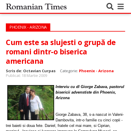
PHOENIX - ARIZONA
Cum este sa slujesti o grupă de
romani dintr-o biserica
americana
Scris de:
Octavian Curpas
Categorie:
Phoenix - Arizona
Publicat: 18 Martie 2009
Interviu cu dl Giorge Zabava, pastorul
bisericii advenstiste din Phoenix,
Arizona
Giorge Zabava, 38, s-a nascut in Valeni-
Dambovita, intr-o familie cu cinci copii -
trei baieti si doua fete. Daniel, fratele cel mai mare, si Ciprian,