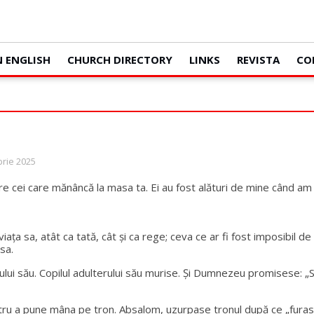
N ENGLISH
CHURCH DIRECTORY
LINKS
REVISTA
CO
brie 2025
intre cei care mănâncă la masa ta. Ei au fost alături de mine când am
a sa, atât ca tată, cât și ca rege; ceva ce ar fi fost imposibil de 
 sa.
ului său. Copilul adulterului său murise. Și Dumnezeu promisese: „
tru a pune mâna pe tron. Absalom, uzurpase tronul după ce „furase i