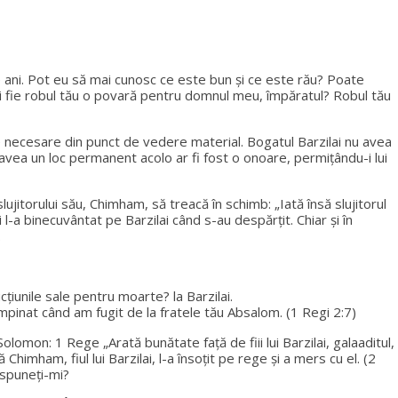
 de ani. Pot eu să mai cunosc ce este bun și ce este rău? Poate
ai fie robul tău o povară pentru domnul meu, împăratul? Robul tău
ele necesare din punct de vedere material. Bogatul Barzilai nu avea
 A avea un loc permanent acolo ar fi fost o onoare, permițându-i lui
slujitorului său, Chimham, să treacă în schimb: „Iată însă slujitorul
l-a binecuvântat pe Barzilai când s-au despărțit. Chiar și în
.
cțiunile sale pentru moarte? la Barzilai.
întâmpinat când am fugit de la fratele tău Absalom. (1 Regi 2:7)
olomon: 1 Rege „Arată bunătate față de fiii lui Barzilai, galaaditul,
imham, fiul lui Barzilai, l-a însoțit pe rege și a mers cu el. (2
 spuneți-mi?