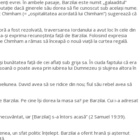
nți evrei. În ambele pasaje, Barzilai este numit „galaaditul”
eputație dacă ginerele său dorea să fie cunoscut sub același nume.
rut Chimham (= „ospitalitatea acordată lui Chimham”) sugerează că
ră a fost rezolvată, traversarea Iordanului a avut loc în cele din
u a-și exprima recunoștința față de Barzilai. Folosind expresia
mp ce Chimham a rămas să înceapă o nouă viață la curtea regală.
bunătatea față de cei aflați sub grija sa. În ciuda faptului că era
rsoană o poate avea prin iubirea lui Dumnezeu și slujirea altora în
eliunea. David avea să se ridice din nou; fiul său rebel avea să
 Barzilai. Pe cine își dorea la masa sa? pe Barzilai. Cui i-a adresat
inecuvântat, iar [Barzilai] s-a întors acasă” (2 Samuel 19:39).
 un sfat politic înțelept. Barzilai a oferit hrană și așternut
tă.