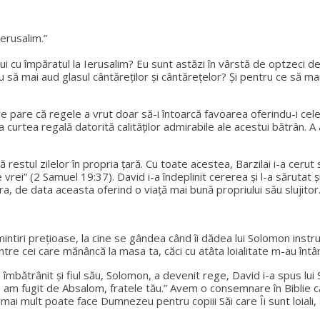
Ierusalim.”
ă sui cu împăratul la Ierusalim? Eu sunt astăzi în vârstă de optzeci
 să mai aud glasul cântăreților și cântărețelor? Și pentru ce să m
u se pare că regele a vrut doar să-i întoarcă favoarea oferindu-i c
 la curtea regală datorită calităților admirabile ale acestui bătrân.
 restul zilelor în propria țară. Cu toate acestea, Barzilai i-a cerut 
ei” (2 Samuel 19:37). David i-a îndeplinit cererea și l-a sărutat și 
a, de data aceasta oferind o viață mai bună propriului său slujitor
intiri prețioase, la cine se gândea când îi dădea lui Solomon instru
ie printre cei care mănâncă la masa ta, căci cu atâta loialitate m-au 
îmbătrânit și fiul său, Solomon, a devenit rege, David i-a spus lui S
 am fugit de Absalom, fratele tău.” Avem o consemnare în Biblie că Ch
mai mult poate face Dumnezeu pentru copiii Săi care Îi sunt loiali,