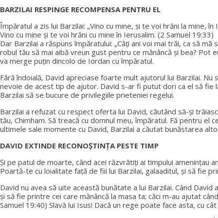
BARZILAI RESPINGE RECOMPENSA PENTRU EL
Împăratul a zis lui Barzilai: „Vino cu mine, și te voi hrăni la mine, în 
Vino cu mine și te voi hrăni cu mine în Ierusalim. (2 Samuel 19:33)
Dar Barzilai a răspuns împăratului: „Câți ani voi mai trăi, ca să m
robul tău să mai aibă vreun gust pentru ce mănâncă și bea? Pot eu
va merge puțin dincolo de Iordan cu împăratul.
Fără îndoială, David apreciase foarte mult ajutorul lui Barzilai. N
nevoie de acest tip de ajutor. David s-ar fi putut dori ca el să fie
Barzilai să se bucure de privilegiile prieteniei regelui.
Barzilai a refuzat cu respect oferta lui David, căutând să-și trăiască
tău, Chimham. Să treacă cu domnul meu, împăratul. Fă pentru el ce vr
ultimele sale momente cu David, Barzilai a căutat bunăstarea altor
DAVID EXTINDE RECONOȘTINȚA PESTE TIMP
Și pe patul de moarte, când acei răzvrătiți ai timpului amenințau am
Poartă-te cu loialitate față de fiii lui Barzilai, galaaditul, și să f
David nu avea să uite această bunătate a lui Barzilai. Când David a 
și să fie printre cei care mănâncă la masa ta; căci m-au ajutat când
Samuel 19:40) Slavă lui Isus! Dacă un rege poate face asta, cu cât 