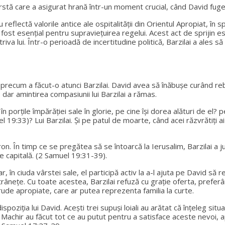
stă care a asigurat hrană într-un moment crucial, când David fugea 
 reflectă valorile antice ale ospitalității din Orientul Apropiat, în 
 a fost esențial pentru supraviețuirea regelui. Acest act de sprijin 
triva lui. Într-o perioadă de incertitudine politică, Barzilai a ales 
 precum a făcut-o atunci Barzilai. David avea să înăbușe curând reb
- dar amintirea compasiunii lui Barzilai a rămas.
porțile împărăției sale în glorie, pe cine își dorea alături de el? pe
uel 19:33)? Lui Barzilai. Și pe patul de moarte, când acei răzvrătiți 
. În timp ce se pregătea să se întoarcă la Ierusalim, Barzilai a juc
re capitală. (2 Samuel 19:31-39).
 în ciuda vârstei sale, el participă activ la a-l ajuta pe David să r
 bătrânețe. Cu toate acestea, Barzilai refuză cu grație oferta, prefe
rude apropiate, care ar putea reprezenta familia la curte.
dispoziția lui David. Acești trei supuși loiali au arătat că înțeleg s
și Machir au făcut tot ce au putut pentru a satisface aceste nevoi, a