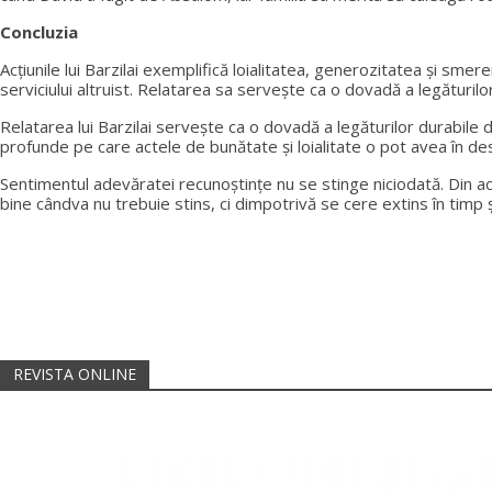
Concluzia
Acțiunile lui Barzilai exemplifică loialitatea, generozitatea și smer
serviciului altruist. Relatarea sa servește ca o dovadă a legăturil
Relatarea lui Barzilai servește ca o dovadă a legăturilor durabile de
profunde pe care actele de bunătate și loialitate o pot avea în de
Sentimentul adevăratei recunoștințe nu se stinge niciodată. Din ace
bine cândva nu trebuie stins, ci dimpotrivă se cere extins în timp 
REVISTA ONLINE