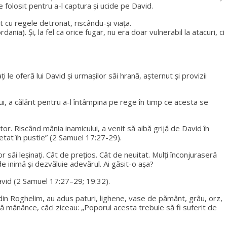
de folosit pentru a-l captura și ucide pe David.
t cu regele detronat, riscându-și viața.
nia). Și, la fel ca orice fugar, nu era doar vulnerabil la atacuri, ci
 le oferă lui David și urmașilor săi hrană, așternut și provizii
ui, a călărit pentru a-l întâmpina pe rege în timp ce acesta se
or. Riscând mânia inamicului, a venit să aibă grijă de David în
setat în pustie” (2 Samuel 17:27-29).
r săi leșinați. Cât de prețios. Cât de neuitat. Mulți înconjuraseră
e inimă și dezvăluie adevărul. Ai găsit-o așa?
David (2 Samuel 17:27–29; 19:32).
ul, din Roghelim, au adus paturi, lighene, vase de pământ, grâu, orz,
a să mănânce, căci ziceau: „Poporul acesta trebuie să fi suferit de