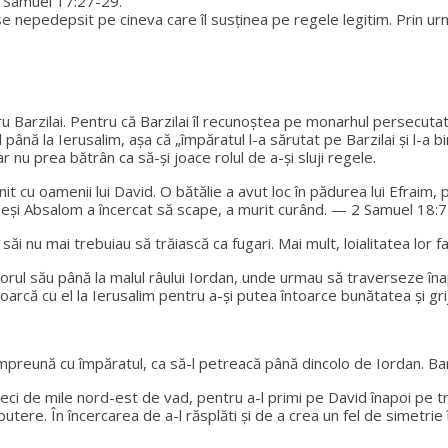
— 2 Samuel 17:27-29.
se nepedepsit pe cineva care îl susținea pe regele legitim. Prin ur
arzilai. Pentru că Barzilai îl recunoștea pe monarhul persecutat, a
 până la Ierusalim, așa că „împăratul l-a sărutat pe Barzilai și l-a b
 nu prea bătrân ca să-și joace rolul de a-și sluji regele.
nit cu oamenii lui David. O bătălie a avut loc în pădurea lui Efraim
. Deși Absalom a încercat să scape, a murit curând. — 2 Samuel 18:7
săi nu mai trebuiau să trăiască ca fugari. Mai mult, loialitatea lor 
oporul său până la malul râului Iordan, unde urmau să traverseze îna
toarcă cu el la Ierusalim pentru a-și putea întoarce bunătatea și grij
 împreună cu împăratul, ca să-l petreacă până dincolo de Iordan. Bar
eci de mile nord-est de vad, pentru a-l primi pe David înapoi pe tr
utere. În încercarea de a-l răsplăti și de a crea un fel de simetrie în