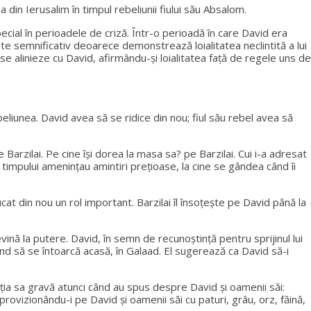
din Ierusalim în timpul rebeliunii fiului său Absalom.
special în perioadele de criză. Într-o perioadă în care David era
este semnificativ deoarece demonstrează loialitatea neclintită a lui
să se alinieze cu David, afirmându-și loialitatea față de regele uns de
eliunea. David avea să se ridice din nou; fiul său rebel avea să
 Barzilai. Pe cine își dorea la masa sa? pe Barzilai. Cui i-a adresat
ai timpului amenințau amintiri prețioase, la cine se gândea când îi
at din nou un rol important. Barzilai îl însoțește pe David până la
evină la putere. David, în semn de recunoștință pentru sprijinul lui
rând să se întoarcă acasă, în Galaad. El sugerează ca David să-i
ituația sa gravă atunci când au spus despre David și oamenii săi:
provizionându-i pe David și oamenii săi cu paturi, grâu, orz, făină,