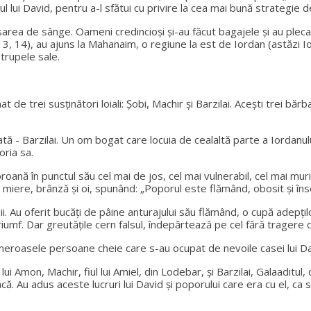
ul lui David, pentru a-l sfătui cu privire la cea mai bună strategie 
ărsarea de sânge. Oameni credincioși și-au făcut bagajele și au pleca
13, 14), au ajuns la Mahanaim, o regiune la est de Iordan (astăzi Iorda
u trupele sale.
trei susținători loiali: Șobi, Machir și Barzilai. Acești trei bărbați
ată - Barzilai. Un om bogat care locuia de cealaltă parte a Iordanul
loria sa.
ană în punctul său cel mai de jos, cel mai vulnerabil, cel mai murit
ne, miere, brânză și oi, spunând: „Poporul este flămând, obosit și în
ii. Au oferit bucăți de pâine anturajului său flămând, o cupă adepțilo
iumf. Dar greutățile cern falsul, îndepărtează pe cel fără tragere d
 numeroasele persoane cheie care s-au ocupat de nevoile casei lui 
 lui Amon, Machir, fiul lui Amiel, din Lodebar, și Barzilai, Galaadit
 vacă. Au adus aceste lucruri lui David și poporului care era cu el, c