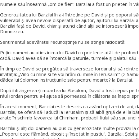
Numele său înseamnă „om de fier”. Barzilai a fost un prieten în vâr
Generozitatea lui Barzilai în a-i întreține pe David și pe poporul său
vulnerabil și avea nevoie disperată de ajutor, ajutorul lui Barzilai
Barzilai față de David, chiar și atunci când alții se întorseseră împo
Dumnezeu.
Sentimentul adevăratei recunoștințe nu se stinge niciodată:
Puțini oameni au atins inima lui David cu prietenie atât de profund
cadă. David avea să se întoarcă la paturile, turmele și palatul său 
În timp ce David se pregătea să traverseze Iordanul și să reintre în 
invitația: „Vino cu mine și te voi hrăni cu mine în Ierusalim” (2 Sam
dădea lui Solomon instrucțiunile sale pentru moarte? la Barzilai.
După înfrângerea și moartea lui Absalom, David a fost repus pe tron
râul Iordan pentru a-l ajuta să pornească în călătoria sa înapoi sp
În acest moment, Barzilai este descris ca având optzeci de ani, dar,
Barzilai, se oferă să-l aducă la Ierusalim și să aibă grijă de el la
arate în schimb favoarea lui Chimham, probabil fiului său sau unei 
Barzilai și alți doi oameni au pus cu generozitate multe provizii la 
„Poporul este flămând, obosit și însetat în pustiu”. Barzilai, Șobi 