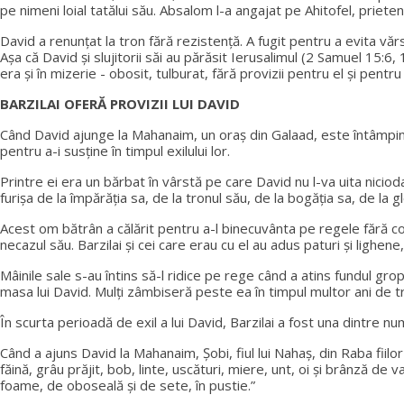
pe nimeni loial tatălui său. Absalom l-a angajat pe Ahitofel, prieten
David a renunțat la tron ​​fără rezistență. A fugit pentru a evita v
Așa că David și slujitorii săi au părăsit Ierusalimul (2 Samuel 15:6, 
era și în mizerie - obosit, tulburat, fără provizii pentru el și pentr
BARZILAI OFERĂ PROVIZII LUI DAVID
Când David ajunge la Mahanaim, un oraș din Galaad, este întâmpinat de 
pentru a-i susține în timpul exilului lor.
Printre ei era un bărbat în vârstă pe care David nu l-va uita niciod
furișa de la împărăția sa, de la tronul său, de la bogăția sa, de la g
Acest om bătrân a călărit pentru a-l binecuvânta pe regele fără coro
necazul său. Barzilai și cei care erau cu el au adus paturi și lighe
Mâinile sale s-au întins să-l ridice pe rege când a atins fundul grop
masa lui David. Mulți zâmbiseră peste ea în timpul multor ani de tr
În scurta perioadă de exil a lui David, Barzilai a fost una dintre
Când a ajuns David la Mahanaim, Șobi, fiul lui Nahaș, din Raba fiilor
făină, grâu prăjit, bob, linte, uscături, miere, unt, oi și brânză de
foame, de oboseală și de sete, în pustie.”