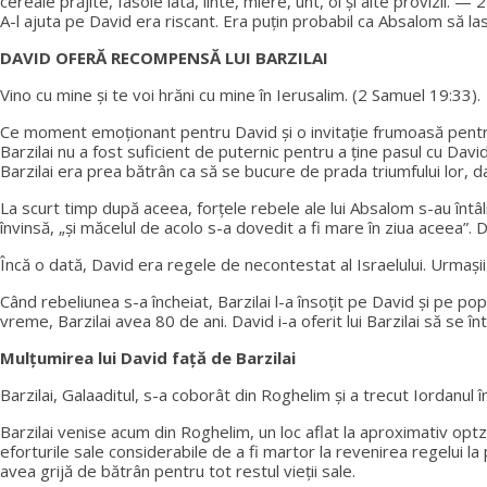
cereale prăjite, fasole lată, linte, miere, unt, oi și alte provizii. 
A-l ajuta pe David era riscant. Era puțin probabil ca Absalom să la
DAVID OFERĂ RECOMPENSĂ LUI BARZILAI
Vino cu mine și te voi hrăni cu mine în Ierusalim. (2 Samuel 19:33).
Ce moment emoționant pentru David și o invitație frumoasă pentru B
Barzilai nu a fost suficient de puternic pentru a ține pasul cu David
Barzilai era prea bătrân ca să se bucure de prada triumfului lor, dar
La scurt timp după aceea, forțele rebele ale lui Absalom s-au întâl
învinsă, „și măcelul de acolo s-a dovedit a fi mare în ziua aceea”
Încă o dată, David era regele de necontestat al Israelului. Urmașii 
Când rebeliunea s-a încheiat, Barzilai l-a însoțit pe David și pe p
vreme, Barzilai avea 80 de ani. David i-a oferit lui Barzilai să se în
Mulțumirea lui David față de Barzilai
Barzilai, Galaaditul, s-a coborât din Roghelim și a trecut Iordanul
Barzilai venise acum din Roghelim, un loc aflat la aproximativ optz
eforturile sale considerabile de a fi martor la revenirea regelui la p
avea grijă de bătrân pentru tot restul vieții sale.