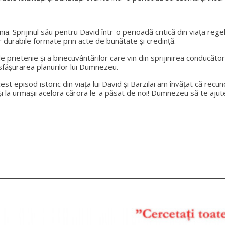
enia. Sprijinul său pentru David într-o perioadă critică din viața reg
or durabile formate prin acte de bunătate și credință.
 prietenie și a binecuvântărilor care vin din sprijinirea conducători
sfășurarea planurilor lui Dumnezeu.
st episod istoric din viața lui David și Barzilai am învățat că recu
și la urmașii acelora cărora le-a păsat de noi! Dumnezeu să te ajut