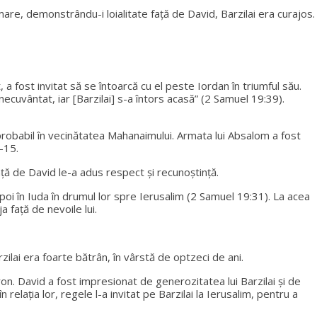
mare, demonstrându-i loialitate față de David, Barzilai era curajos.
 fost invitat să se întoarcă cu el peste Iordan în triumful său.
inecuvântat, iar [Barzilai] s-a întors acasă” (2 Samuel 19:39).
, probabil în vecinătatea Mahanaimului. Armata lui Absalom a fost
-15.
față de David le-a adus respect și recunoștință.
poi în Iuda în drumul lor spre Ierusalim (2 Samuel 19:31). La acea
a față de nevoile lui.
zilai era foarte bătrân, în vârstă de optzeci de ani.
on. David a fost impresionat de generozitatea lui Barzilai și de
 relația lor, regele l-a invitat pe Barzilai la Ierusalim, pentru a