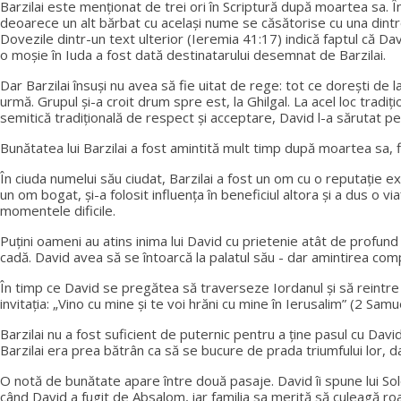
Barzilai este menționat de trei ori în Scriptură după moartea sa. Î
deoarece un alt bărbat cu același nume se căsătorise cu una dintre 
Dovezile dintr-un text ulterior (Ieremia 41:17) indică faptul că D
o moșie în Iuda a fost dată destinatarului desemnat de Barzilai.
Dar Barzilai însuși nu avea să fie uitat de rege: tot ce dorești de
urmă. Grupul și-a croit drum spre est, la Ghilgal. La acel loc tradi
semitică tradițională de respect și acceptare, David l-a sărutat pe
Bunătatea lui Barzilai a fost amintită mult timp după moartea sa, f
În ciuda numelui său ciudat, Barzilai a fost un om cu o reputație ex
un om bogat, și-a folosit influența în beneficiul altora și a dus o 
momentele dificile.
Puțini oameni au atins inima lui David cu prietenie atât de profund
cadă. David avea să se întoarcă la palatul său - dar amintirea compa
În timp ce David se pregătea să traverseze Iordanul și să reintre în 
invitația: „Vino cu mine și te voi hrăni cu mine în Ierusalim” (2 Samu
Barzilai nu a fost suficient de puternic pentru a ține pasul cu David
Barzilai era prea bătrân ca să se bucure de prada triumfului lor, dar
O notă de bunătate apare între două pasaje. David îi spune lui Sol
când David a fugit de Absalom, iar familia sa merită să culeagă roade