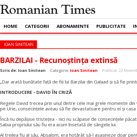
HOME
CATEGORII
ABONAMENTE
PUBLICITATE
I
IOAN SINITEAN
BARZILAI - Recunoștința extinsă
Scris de:
Ioan Sinitean
Categorie:
Ioan Sinitean
Publicat: 22 Noiem
„Dar arată bunătate față de fiii lui Barzilai din Galaad și să fie pr
INTRODUCERE - DAVID ÎN CRIZĂ
Regele David trecea prin unul dintre cele mai grele momente din viaț
pe Urie, consecințele aveau să fie devastatoare pentru el și casa
Încă nu depășise tristețea - nici nu scăpase de consecințele păcat
Sabia propriului său fiu era acum însetată de sângele lui.
Al treilea fiu al său, Absalom, era hotărât să-l asasineze doar pen