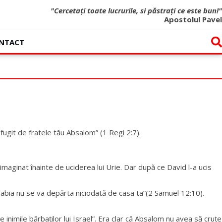
"Cercetați toate lucrurile, si păstrați ce este bun!"
Apostolul Pavel
NTACT
 fugit de fratele tău Absalom” (1 Regi 2:7).
imaginat înainte de uciderea lui Urie. Dar după ce David l-a ucis
Sabia nu se va depărta niciodată de casa ta”(2 Samuel 12:10).
nimile bărbaților lui Israel”. Era clar că Absalom nu avea să cruțe