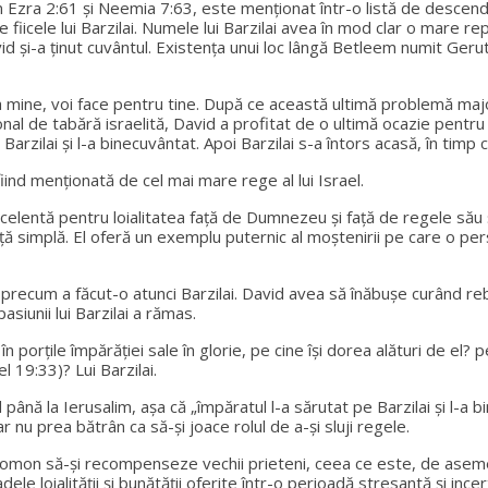
n Ezra 2:61 și Neemia 7:63, este menționat într-o listă de descende
fiicele lui Barzilai. Numele lui Barzilai avea în mod clar o mare r
avid și-a ținut cuvântul. Existența unui loc lângă Betleem numit Ge
 la mine, voi face pentru tine. După ce această ultimă problemă majo
țional de tabără israelită, David a profitat de o ultimă ocazie pentr
 Barzilai și l-a binecuvântat. Apoi Barzilai s-a întors acasă, în ti
iind menționată de cel mai mare rege al lui Israel.
celentă pentru loialitatea față de Dumnezeu și față de regele său și 
viață simplă. El oferă un exemplu puternic al moștenirii pe care o pe
 precum a făcut-o atunci Barzilai. David avea să înăbușe curând reb
siunii lui Barzilai a rămas.
porțile împărăției sale în glorie, pe cine își dorea alături de el? pe
el 19:33)? Lui Barzilai.
 până la Ierusalim, așa că „împăratul l-a sărutat pe Barzilai și l-a b
 nu prea bătrân ca să-și joace rolul de a-și sluji regele.
omon să-și recompenseze vechii prieteni, ceea ce este, de asemenea,
le loialității și bunătății oferite într-o perioadă stresantă și incer