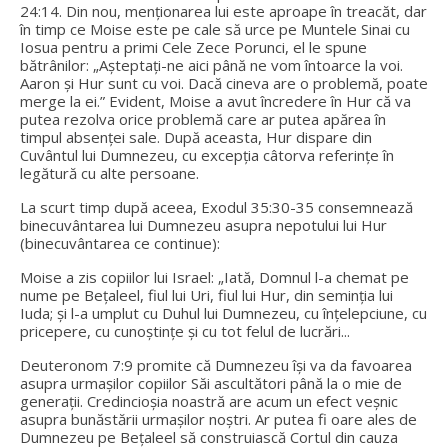
24:14. Din nou, menționarea lui este aproape în treacăt, dar
în timp ce Moise este pe cale să urce pe Muntele Sinai cu
Iosua pentru a primi Cele Zece Porunci, el le spune
bătrânilor: „Așteptați-ne aici până ne vom întoarce la voi.
Aaron și Hur sunt cu voi. Dacă cineva are o problemă, poate
merge la ei.” Evident, Moise a avut încredere în Hur că va
putea rezolva orice problemă care ar putea apărea în
timpul absenței sale. După aceasta, Hur dispare din
Cuvântul lui Dumnezeu, cu excepția câtorva referințe în
legătură cu alte persoane.
La scurt timp după aceea, Exodul 35:30-35 consemnează
binecuvântarea lui Dumnezeu asupra nepotului lui Hur
(binecuvântarea ce continue):
Moise a zis copiilor lui Israel: „Iată, Domnul l-a chemat pe
nume pe Bețaleel, fiul lui Uri, fiul lui Hur, din seminția lui
Iuda; și l-a umplut cu Duhul lui Dumnezeu, cu înțelepciune, cu
pricepere, cu cunoștințe și cu tot felul de lucrări...
Deuteronom 7:9 promite că Dumnezeu își va da favoarea
asupra urmașilor copiilor Săi ascultători până la o mie de
generații. Credincioșia noastră are acum un efect veșnic
asupra bunăstării urmașilor noștri. Ar putea fi oare ales de
Dumnezeu pe Bețaleel să construiască Cortul din cauza