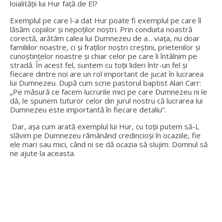
loialității lui Hur față de El?
Exemplul pe care l-a dat Hur poate fi exemplul pe care îl
lăsăm copiilor și nepoților noștri. Prin conduita noastră
corectă, arătăm calea lui Dumnezeu de a... viața, nu doar
familiilor noastre, ci și fraților noștri creștini, prietenilor și
cunoștințelor noastre și chiar celor pe care îi întâlnim pe
stradă. În acest fel, suntem cu toții lideri într-un fel și
fiecare dintre noi are un rol important de jucat în lucrarea
lui Dumnezeu. După cum scrie pastorul baptist Alan Carr:
„Pe măsură ce facem lucrurile mici pe care Dumnezeu ni le
dă, le spunem tuturor celor din jurul nostru că lucrarea lui
Dumnezeu este importantă în fiecare detaliu”.
Dar, așa cum arată exemplul lui Hur, cu toții putem să-L
slăvim pe Dumnezeu rămânând credincioși în ocaziile, fie
ele mari sau mici, când ni se dă ocazia să slujim. Domnul să
ne ajute la aceasta.