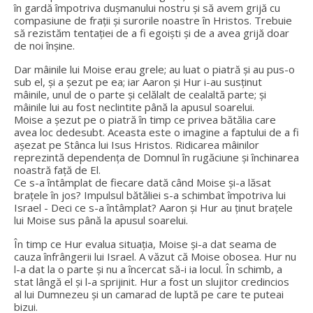
în gardă împotriva dușmanului nostru și să avem grijă cu
compasiune de frații și surorile noastre în Hristos. Trebuie
să rezistăm tentației de a fi egoiști și de a avea grijă doar
de noi înșine.
Dar mâinile lui Moise erau grele; au luat o piatră și au pus-o
sub el, și a șezut pe ea; iar Aaron și Hur i-au susținut
mâinile, unul de o parte și celălalt de cealaltă parte; și
mâinile lui au fost neclintite până la apusul soarelui.
Moise a șezut pe o piatră în timp ce privea bătălia care
avea loc dedesubt. Aceasta este o imagine a faptului de a fi
așezat pe Stânca lui Isus Hristos. Ridicarea mâinilor
reprezintă dependența de Domnul în rugăciune și închinarea
noastră față de El.
Ce s-a întâmplat de fiecare dată când Moise și-a lăsat
brațele în jos? Impulsul bătăliei s-a schimbat împotriva lui
Israel - Deci ce s-a întâmplat? Aaron și Hur au ținut brațele
lui Moise sus până la apusul soarelui.
În timp ce Hur evalua situația, Moise și-a dat seama de
cauza înfrângerii lui Israel. A văzut că Moise obosea. Hur nu
l-a dat la o parte și nu a încercat să-i ia locul. În schimb, a
stat lângă el și l-a sprijinit. Hur a fost un slujitor credincios
al lui Dumnezeu și un camarad de luptă pe care te puteai
bizui.