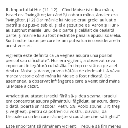
II.
Impactul lui Hur (11-12) – Când Moise își ridica mâna,
Israel era învingător; iar când își cobora mâna, Amalec era
învingător. [12] Dar mâinile lui Moise erau grele; au luat o
piatră și au pus-o sub el, și el a șezut pe ea; Aaron și Hur i-
au susținut mâinile, unul de o parte și celălalt de cealaltă
parte; și mâinile lui au fost neclintite până la apusul soarelui.
Sunt multe lucruri pe care le-am putea lua în considerare în
acest verset.
Vigilența este definită ca „a veghea asupra unui posibil
pericol sau dificultate”. Hur era vigilent, a observat ceva
important în legătură cu bătălia. În timp ce stătea pe acel
deal cu Moise și Aaron, privea bătălia de dedesubt. A văzut
marea victorie când mâna lui Moise a fost ridicată. De
asemenea, a observat înfrângerea care a venit când mâna
lui Moise a căzut.
Amaleciții au atacat Israelul fără să-și dea seama. Israelul
era concentrat asupra pământului făgăduit, iar acum, dintr-
o dată, poartă un război.1 Petru 5:8. Acolo spune: „Fiți treji
și vegheați, pentru că potrivnicul vostru, diavolul, dă
târcoale ca un leu care răcnește și caută pe cine să înghită”.
Este important să rămânem vigilenți. Trebuie să fim mereu