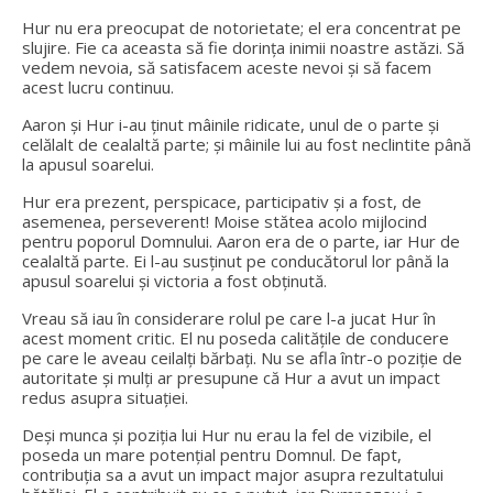
Hur nu era preocupat de notorietate; el era concentrat pe
slujire. Fie ca aceasta să fie dorința inimii noastre astăzi. Să
vedem nevoia, să satisfacem aceste nevoi și să facem
acest lucru continuu.
Aaron și Hur i-au ținut mâinile ridicate, unul de o parte și
celălalt de cealaltă parte; și mâinile lui au fost neclintite până
la apusul soarelui.
Hur era prezent, perspicace, participativ și a fost, de
asemenea, perseverent! Moise stătea acolo mijlocind
pentru poporul Domnului. Aaron era de o parte, iar Hur de
cealaltă parte. Ei l-au susținut pe conducătorul lor până la
apusul soarelui și victoria a fost obținută.
Vreau să iau în considerare rolul pe care l-a jucat Hur în
acest moment critic. El nu poseda calitățile de conducere
pe care le aveau ceilalți bărbați. Nu se afla într-o poziție de
autoritate și mulți ar presupune că Hur a avut un impact
redus asupra situației.
Deși munca și poziția lui Hur nu erau la fel de vizibile, el
poseda un mare potențial pentru Domnul. De fapt,
contribuția sa a avut un impact major asupra rezultatului