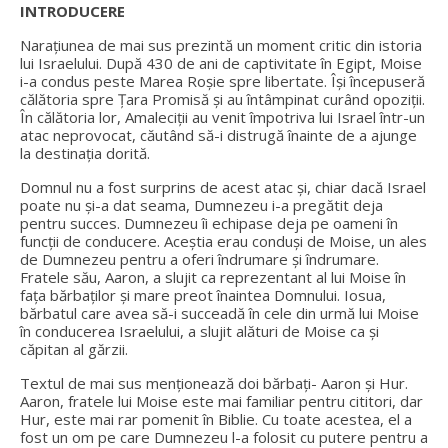
INTRODUCERE
Narațiunea de mai sus prezintă un moment critic din istoria
lui Israelului. După 430 de ani de captivitate în Egipt, Moise
i-a condus peste Marea Roșie spre libertate. Își începuseră
călătoria spre Țara Promisă și au întâmpinat curând opoziții.
În călătoria lor, Amaleciții au venit împotriva lui Israel într-un
atac neprovocat, căutând să-i distrugă înainte de a ajunge
la destinația dorită.
Domnul nu a fost surprins de acest atac și, chiar dacă Israel
poate nu și-a dat seama, Dumnezeu i-a pregătit deja
pentru succes. Dumnezeu îi echipase deja pe oameni în
funcții de conducere. Aceștia erau conduși de Moise, un ales
de Dumnezeu pentru a oferi îndrumare și îndrumare.
Fratele său, Aaron, a slujit ca reprezentant al lui Moise în
fața bărbaților și mare preot înaintea Domnului. Iosua,
bărbatul care avea să-i succeadă în cele din urmă lui Moise
în conducerea Israelului, a slujit alături de Moise ca și
căpitan al gărzii.
Textul de mai sus menționează doi bărbați- Aaron și Hur.
Aaron, fratele lui Moise este mai familiar pentru cititori, dar
Hur, este mai rar pomenit în Biblie. Cu toate acestea, el a
fost un om pe care Dumnezeu l-a folosit cu putere pentru a