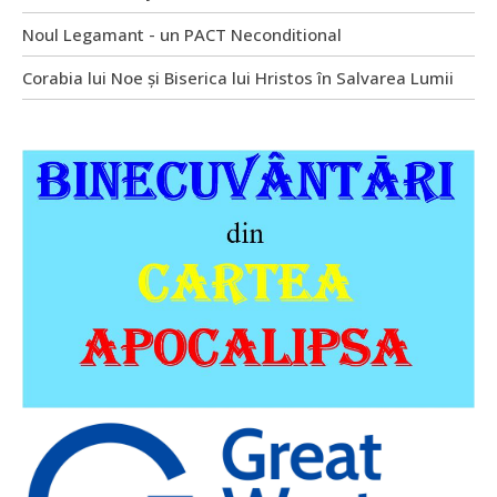
Noul Legamant - un PACT Neconditional
Corabia lui Noe și Biserica lui Hristos în Salvarea Lumii