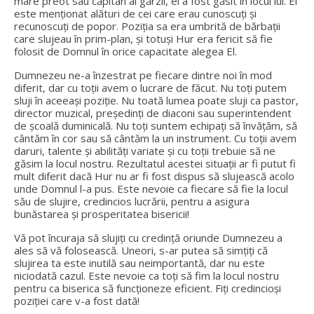
mare preot sau căpitan al gărzii, el a fost găsit în locul lui. El
este menționat alături de cei care erau cunoscuți și
recunoscuți de popor. Poziția sa era umbrită de bărbații
care slujeau în prim-plan, și totuși Hur era fericit să fie
folosit de Domnul în orice capacitate alegea El.
Dumnezeu ne-a înzestrat pe fiecare dintre noi în mod
diferit, dar cu toții avem o lucrare de făcut. Nu toți putem
sluji în aceeași poziție. Nu toată lumea poate sluji ca pastor,
director muzical, președinți de diaconi sau superintendent
de școală duminicală. Nu toți suntem echipați să învățăm, să
cântăm în cor sau să cântăm la un instrument. Cu toții avem
daruri, talente și abilități variate și cu toții trebuie să ne
găsim la locul nostru. Rezultatul acestei situații ar fi putut fi
mult diferit dacă Hur nu ar fi fost dispus să slujească acolo
unde Domnul l-a pus. Este nevoie ca fiecare să fie la locul
său de slujire, credincios lucrării, pentru a asigura
bunăstarea și prosperitatea bisericii!
Vă pot încuraja să slujiți cu credință oriunde Dumnezeu a
ales să vă folosească. Uneori, s-ar putea să simțiți că
slujirea ta este inutilă sau neimportantă, dar nu este
niciodată cazul. Este nevoie ca toți să fim la locul nostru
pentru ca biserica să funcționeze eficient. Fiți credincioși
poziției care v-a fost dată!