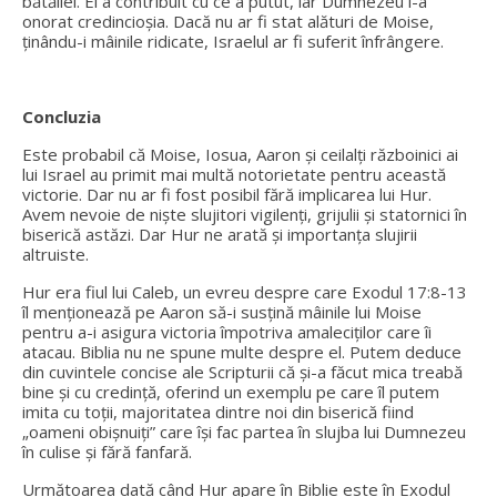
bătăliei. El a contribuit cu ce a putut, iar Dumnezeu i-a
onorat credincioșia. Dacă nu ar fi stat alături de Moise,
ținându-i mâinile ridicate, Israelul ar fi suferit înfrângere.
Concluzia
Este probabil că Moise, Iosua, Aaron și ceilalți războinici ai
lui Israel au primit mai multă notorietate pentru această
victorie. Dar nu ar fi fost posibil fără implicarea lui Hur.
Avem nevoie de niște slujitori vigilenți, grijulii și statornici în
biserică astăzi. Dar Hur ne arată și importanța slujirii
altruiste.
Hur era fiul lui Caleb, un evreu despre care Exodul 17:8-13
îl menționează pe Aaron să-i susțină mâinile lui Moise
pentru a-i asigura victoria împotriva amaleciților care îi
atacau. Biblia nu ne spune multe despre el. Putem deduce
din cuvintele concise ale Scripturii că și-a făcut mica treabă
bine și cu credință, oferind un exemplu pe care îl putem
imita cu toții, majoritatea dintre noi din biserică fiind
„oameni obișnuiți” care își fac partea în slujba lui Dumnezeu
în culise și fără fanfară.
Următoarea dată când Hur apare în Biblie este în Exodul