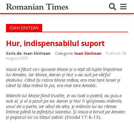
IOAN SINITEAN
Hur, indispensabilul suport
Scris de:
Ioan Sinitean
Categorie:
Ioan Sinitean
Publicat: 28
August 2025
Iosua a făcut ce-i spusese Moise și a ieșit să lupte împotriva
lui Amalec. Iar Moise, Aaron și Hur s-au suit pe vârful
dealului. Când își ridica Moise mâna, era mai tare Israel și
când își lăsa mâna în jos, era mai tare Amalec.
Mâinile lui Moise fiind trudite, ei au luat o piatră, au pus-o
sub el, și el a șezut pe ea. Aaron și Hur îi sprijineau mâinile,
unul de o parte, iar altul de alta, și mâinile lui au rămas
întinse până la asfințitul soarelui. Și Iosua a biruit pe Amalec
și poporul lui cu tăișul sabiei
. (Exodul 17: 8-13).