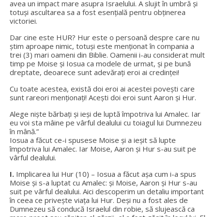
avea un impact mare asupra Israelului. A slujit în umbră și
totuși ascultarea sa a fost esențială pentru obținerea
victoriei.
Dar cine este HUR? Hur este o persoană despre care nu
știm aproape nimic, totuși este menționat în compania a
trei (3) mari oameni din Biblie. Oamenii i-au considerat mult
timp pe Moise și Iosua ca modele de urmat, și pe bună
dreptate, deoarece sunt adevărați eroi ai credinței!
Cu toate acestea, există doi eroi ai acestei povești care
sunt rareori menționați! Acești doi eroi sunt Aaron și Hur.
Alege niște bărbați și ieși de luptă împotriva lui Amalec. Iar
eu voi sta mâine pe vârful dealului cu toiagul lui Dumnezeu
în mână.”
Iosua a făcut ce-i spusese Moise și a ieșit să lupte
împotriva lui Amalec. Iar Moise, Aaron și Hur s-au suit pe
vârful dealului.
I.
Implicarea lui Hur (10) – Iosua a făcut așa cum i-a spus
Moise și s-a luptat cu Amalec: și Moise, Aaron și Hur s-au
suit pe vârful dealului. Aici descoperim un detaliu important
în ceea ce privește viața lui Hur. Deși nu a fost ales de
Dumnezeu să conducă Israelul din robie, să slujească ca