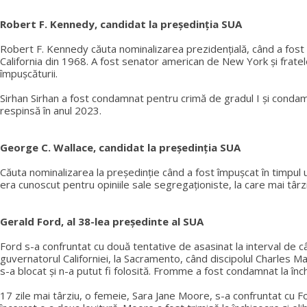
Robert F. Kennedy, candidat la președinția SUA
Robert F. Kennedy căuta nominalizarea prezidențială, când a fost 
California din 1968. A fost senator american de New York și fratel
împușcăturii.
Sirhan Sirhan a fost condamnat pentru crimă de gradul I și condam
respinsă în anul 2023.
George C. Wallace, candidat la președinția SUA
Căuta nominalizarea la președinție când a fost împușcat în timpul un
era cunoscut pentru opiniile sale segregaționiste, la care mai târ
Gerald Ford, al 38-lea președinte al SUA
Ford s-a confruntat cu două tentative de asasinat la interval de cât
guvernatorul Californiei, la Sacramento, când discipolul Charles 
s-a blocat și n-a putut fi folosită. Fromme a fost condamnat la înch
17 zile mai târziu, o femeie, Sara Jane Moore, s-a confruntat cu F