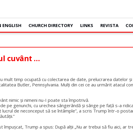
N ENGLISH
CHURCH DIRECTORY
LINKS
REVISTA
CO
l cuvânt …
ntru mult timp ocupată cu colectarea de date, prelucrarea datelor și
alitatea Butler, Pennsylvania. Mulți din cei ce au urmărit atacul c
nt nimic și nimeni nu-I poate sta împotrivă.
e pe genunchi, cu urechea sângerândă și sânge pe față s-a ridicat ș
lucrul de neconceput să se întâmple”, a scris Trump într-o posta
utății.”
st împușcat, Trump a spus: După alții „Nu ar trebui să fiu aici, ar