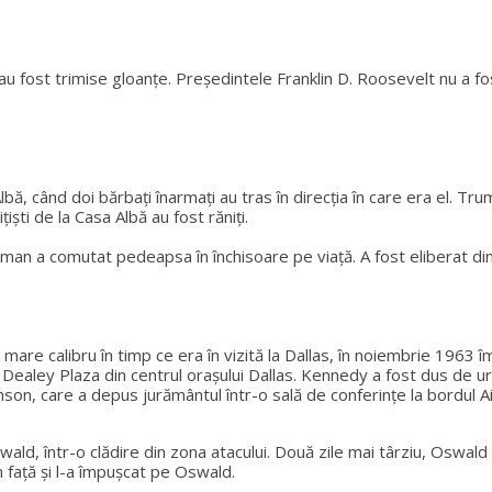
e au fost trimise gloanțe. Președintele Franklin D. Roosevelt nu a 
 când doi bărbați înarmați au tras în direcția în care era el. Truman
țiști de la Casa Albă au fost răniți.
man a comutat pedeapsa în închisoare pe viață. A fost eliberat di
mare calibru în timp ce era în vizită la Dallas, în noiembrie 196
n Dealey Plaza din centrul orașului Dallas. Kennedy a fost dus de u
son, care a depus jurământul într-o sală de conferințe la bordul 
d, într-o clădire din zona atacului. Două zile mai târziu, Oswald a 
n față și l-a împușcat pe Oswald.