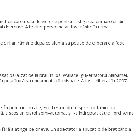
nut discursul său de victorie pentru câștigarea primarelor din
mai devreme. Alte cinci persoane au fost rănite în urma
e Sirhan rămâne după ce ultima sa petiție de eliberare a fost
ăsat paralizat de la brâu în jos. Wallace, guvernatorul Alabamei,
împușcătură și condamnat la închisoare. A fost eliberat în 2007.
e. În prima încercare, Ford era în drum spre o întâlnire cu
, a scos un pistol semi-automat și l-a îndreptat către Ford. Arma
ră fără a atinge pe cineva. Un spectator a apucat-o de braț când a