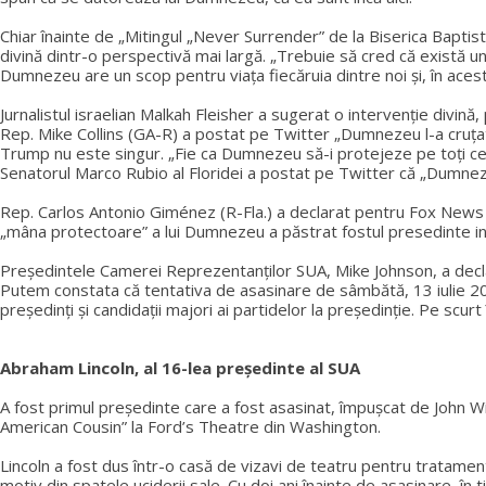
Chiar înainte de „Mitingul „Never Surrender” de la Biserica Baptis
divină dintr-o perspectivă mai largă. „Trebuie să cred că există 
Dumnezeu are un scop pentru viața fiecăruia dintre noi și, în acest ca
Jurnalistul israelian Malkah Fleisher a sugerat o intervenție divină
Rep. Mike Collins (GA-R) a postat pe Twitter „Dumnezeu l-a cruța
Trump nu este singur. „Fie ca Dumnezeu să-i protejeze pe toți cei
Senatorul Marco Rubio al Floridei a postat pe Twitter că „Dumne
Rep. Carlos Antonio Giménez (R-Fla.) a declarat pentru Fox News că
„mâna protectoare” a lui Dumnezeu a păstrat fostul presedinte in 
Președintele Camerei Reprezentanților SUA, Mike Johnson, a decl
Putem constata că tentativa de asasinare de sâmbătă, 13 iulie 2024,
președinți și candidații majori ai partidelor la președinție. Pe scurt
Abraham Lincoln, al 16-lea președinte al SUA
A fost primul președinte care a fost asasinat, împușcat de John Wil
American Cousin” la Ford’s Theatre din Washington.
Lincoln a fost dus într-o casă de vizavi de teatru pentru tratament
motiv din spatele uciderii sale. Cu doi ani înainte de asasinare, în