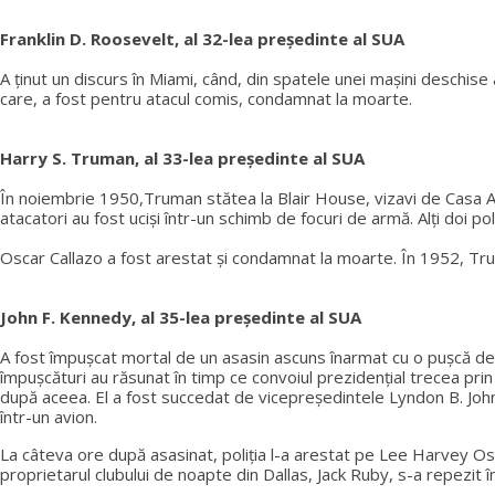
Franklin D. Roosevelt, al 32-lea președinte al SUA
A ținut un discurs în Miami, când, din spatele unei mașini deschis
care, a fost pentru atacul comis, condamnat la moarte.
Harry S. Truman, al 33-lea președinte al SUA
În noiembrie 1950,Truman stătea la Blair House, vizavi de Casa Albă,
atacatori au fost uciși într-un schimb de focuri de armă. Alți doi poli
Oscar Callazo a fost arestat și condamnat la moarte. În 1952, Tru
John F. Kennedy, al 35-lea președinte al SUA
A fost împușcat mortal de un asasin ascuns înarmat cu o pușcă de 
împușcături au răsunat în timp ce convoiul prezidențial trecea pri
după aceea. El a fost succedat de vicepreședintele Lyndon B. John
într-un avion.
La câteva ore după asasinat, poliția l-a arestat pe Lee Harvey Oswal
proprietarul clubului de noapte din Dallas, Jack Ruby, s-a repezit î