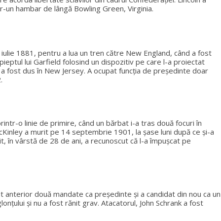
tr-un hambar de lângă Bowling Green, Virginia.
 iulie 1881, pentru a lua un tren către New England, când a fost
eptul lui Garfield folosind un dispozitiv pe care l-a proiectat
 a fost dus în New Jersey. A ocupat funcția de președinte doar
.
tr-o linie de primire, când un bărbat i-a tras două focuri în
 McKinley a murit pe 14 septembrie 1901, la șase luni după ce și-a
, în vârstă de 28 de ani, a recunoscut că l-a împușcat pe
t anterior două mandate ca președinte și a candidat din nou ca un
nțului și nu a fost rănit grav. Atacatorul, John Schrank a fost