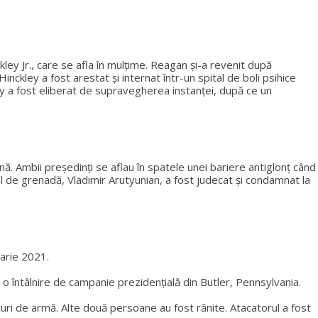
ey Jr., care se afla în mulțime. Reagan și-a revenit după
nckley a fost arestat și internat într-un spital de boli psihice
ey a fost eliberat de supravegherea instanței, după ce un
ână. Ambii președinți se aflau în spatele unei bariere antiglonț când
ul de grenadă, Vladimir Arutyunian, a fost judecat și condamnat la
uarie 2021.
 întâlnire de campanie prezidențială din Butler, Pennsylvania.
curi de armă. Alte două persoane au fost rănite. Atacatorul a fost