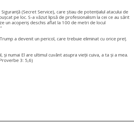
e Siguranță (Secret Service), care știau de potențialul atacului de
pușcat pe loc. S-a văzut lipsă de profesionalism la cei ce au sărit
ze un acoperiș deschis aflat la 100 de metri de locul
”
 Trump a devenit un pericol, care trebuie eliminat cu orice preț.
și numai El are ultimul cuvânt asupra vieții cuiva, a ta și a mea.
 (Proverbe 3: 5,6)