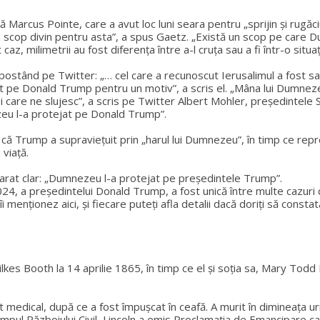
tă Marcus Pointe, care a avut loc luni seara pentru „sprijin și ru
un scop divin pentru asta”, a spus Gaetz. „Există un scop pe care 
z, milimetrii au fost diferența între a-l cruța sau a fi într-o situaț
, postând pe Twitter: „… cel care a recunoscut Ierusalimul a fost sa
t pe Donald Trump pentru un motiv”, a scris el. „Mâna lui Dumnez
 care ne slujesc”, a scris pe Twitter Albert Mohler, președintele
zeu l-a protejat pe Donald Trump”.
 Trump a supraviețuit prin „harul lui Dumnezeu”, în timp ce repreze
viață.
arat clar: „Dumnezeu l-a protejat pe președintele Trump”.
 a președintelui Donald Trump, a fost unică între multe cazuri de v
 îi menționez aici, și fiecare puteți afla detalii dacă doriți să const
kes Booth la 14 aprilie 1865, în timp ce el și soția sa, Mary Todd 
 medical, după ce a fost împușcat în ceafă. A murit în dimineața urm
 timpul Războiului Civil, Lincoln a emis Proclamația de Emancipare ca