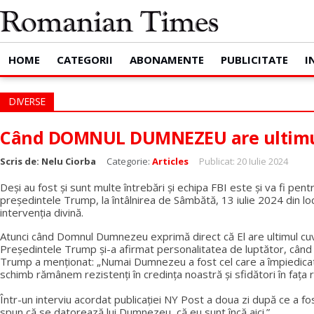
HOME
CATEGORII
ABONAMENTE
PUBLICITATE
I
DIVERSE
Când DOMNUL DUMNEZEU are ultimu
Scris de:
Nelu Ciorba
Categorie:
Articles
Publicat: 20 Iulie 2024
Deși au fost și sunt multe întrebări și echipa FBI este și va fi pe
președintele Trump, la întâlnirea de Sâmbătă, 13 iulie 2024 din loc
intervenția divină.
Atunci când Domnul Dumnezeu exprimă direct că El are ultimul cuvâ
Președintele Trump și-a afirmat personalitatea de luptător, când d
Trump a menționat: „Numai Dumnezeu a fost cel care a împiedicat 
schimb rămânem rezistenți în credința noastră și sfidători în fața ră
Într-un interviu acordat publicației NY Post a doua zi după ce a fo
spun că se datorează lui Dumnezeu, că eu sunt încă aici.”