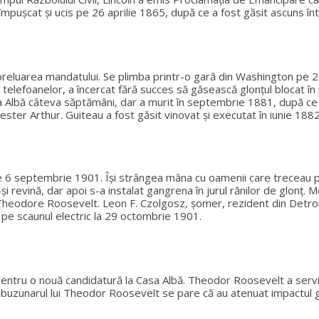
pușcat și ucis pe 26 aprilie 1865, după ce a fost găsit ascuns în
ă preluarea mandatului. Se plimba printr-o gară din Washington pe 2
lefoanelor, a încercat fără succes să găsească glonțul blocat în pi
sa Albă câteva săptămâni, dar a murit în septembrie 1881, după ce
ster Arthur. Guiteau a fost găsit vinovat și executat în iunie 1882
e 6 septembrie 1901. Își strângea mâna cu oamenii care treceau prin
și revină, dar apoi s-a instalat gangrena în jurul rănilor de glonț.
Theodore Roosevelt. Leon F. Czolgosz, șomer, rezident din Detroit
 pe scaunul electric la 29 octombrie 1901.
pentru o nouă candidatură la Casa Albă. Theodor Roosevelt a servi
în buzunarul lui Theodor Roosevelt se pare că au atenuat impactul glo