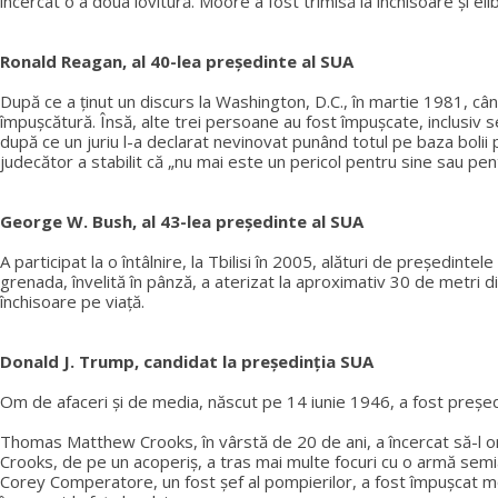
încercat o a doua lovitură. Moore a fost trimisă la închisoare și eli
Ronald Reagan, al 40-lea președinte al SUA
După ce a ținut un discurs la Washington, D.C., în martie 1981, câ
împușcătură. Însă, alte trei persoane au fost împușcate, inclusiv se
după ce un juriu l-a declarat nevinovat punând totul pe baza bolii
judecător a stabilit că „nu mai este un pericol pentru sine sau pentr
George W. Bush, al 43-lea președinte al SUA
A participat la o întâlnire, la Tbilisi în 2005, alături de președint
grenada, învelită în pânză, a aterizat la aproximativ 30 de metri d
închisoare pe viață.
Donald J. Trump, candidat la președinția SUA
Om de afaceri și de media, născut pe 14 iunie 1946, a fost președi
Thomas Matthew Crooks, în vârstă de 20 de ani, a încercat să-l om
Crooks, de pe un acoperiș, a tras mai multe focuri cu o armă semi
Corey Comperatore, un fost șef al pompierilor, a fost împușcat mort