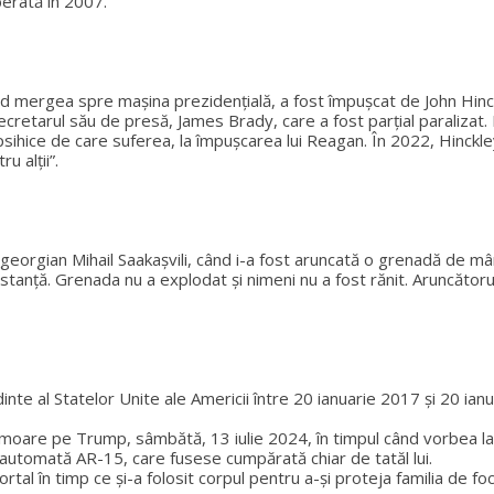
berată în 2007.
nd mergea spre mașina prezidențială, a fost împușcat de John Hinckl
cretarul său de presă, James Brady, care a fost parțial paralizat. Hi
 psihice de care suferea, la împușcarea lui Reagan. În 2022, Hinckl
u alții”.
ele georgian Mihail Saakașvili, când i-a fost aruncată o grenadă de m
istanță. Grenada nu a explodat și nimeni nu a fost rănit. Aruncător
nte al Statelor Unite ale Americii între 20 ianuarie 2017 și 20 ian
oare pe Trump, sâmbătă, 13 iulie 2024, în timpul când vorbea la o
automată AR-15, care fusese cumpărată chiar de tatăl lui.
al în timp ce și-a folosit corpul pentru a-și proteja familia de fo