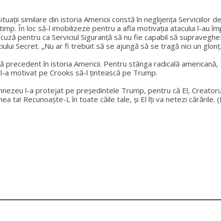
uații similare din istoria Americii constă în neglijența Serviciilor d
imp. În loc să-l imobilizeze pentru a afla motivația atacului l-au îm
scuză pentru ca Serviciul Siguranță să nu fie capabil să supraveghe
iului Secret. „Nu ar fi trebuit să se ajungă să se tragă nici un glonț.
ără precedent în istoria Americii. Pentru stânga radicală americană,
e l-a motivat pe Crooks să-l țintească pe Trump.
mnezeu l-a protejat pe președintele Trump, pentru că El, Creatorul, 
ea ta! Recunoaște-L în toate căile tale, și El îți va netezi cărările.