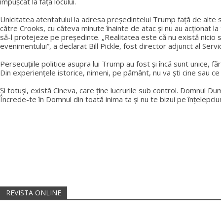
împușcat la fața locului.
Unicitatea atentatului la adresa președintelui Trump față de alte sit
către Crooks, cu câteva minute înainte de atac și nu au acționat la t
să-l protejeze pe președinte. „Realitatea este că nu există nicio 
evenimentului”, a declarat Bill Pickle, fost director adjunct al Servic
Persecuțiile politice asupra lui Trump au fost și încă sunt unice, f
Din experiențele istorice, nimeni, pe pământ, nu va ști cine sau c
Și totuși, există Cineva, care ține lucrurile sub control. Domnul Du
Încrede-te în Domnul din toată inima ta și nu te bizui pe înțelepciun
REVISTA ONLINE