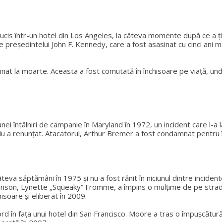
ucis într-un hotel din Los Angeles, la câteva momente după ce a ți
e președintelui John F. Kennedy, care a fost asasinat cu cinci ani 
nat la moarte. Aceasta a fost comutată în închisoare pe viață, und
ei întâlniri de campanie în Maryland în 1972, un incident care l-a l
ziu a renunțat. Atacatorul, Arthur Bremer a fost condamnat pentru 
eva săptămâni în 1975 și nu a fost rănit în niciunul dintre incident
Manson, Lynette „Squeaky” Fromme, a împins o mulțime de pe stradă
isoare și eliberat în 2009.
ord în fața unui hotel din San Francisco. Moore a tras o împușcătu