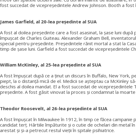
fost succedat de vicepreședintele Andrew Johnson. Booth a fost îm
James Garfield, al 20-lea președinte al SUA
A fost al doilea președinte care a fost asasinat, la șase luni dup
împușcat de Charles Guiteau. Alexander Graham Bell, inventatorul te
special pentru președinte. Președintele rănit mortal a stat la Ca
timp de șase luni. Garfield a fost succedat de vicepreședintele Che
William McKinley, al 25-lea președinte al SUA
A fost împușcat după ce a ținut un discurs în Buffalo, New York, p
piept, la o distanță mică de el. Medicii se așteptau ca McKinley să-
deschis al doilea mandat. El a fost succedat de vicepreședintele 
președinte. A fost găsit vinovat la proces și condamnat la moarte
Theodor Roosevelt, al 26-lea președinte al SUA
A fost împușcat în Milwaukee în 1912, în timp ce făcea campanie 
candidat terț. Hârtiile împăturite și o cutie de ochelari din metal 
arestat și și-a petrecut restul vieții în spitale psihiatrice.