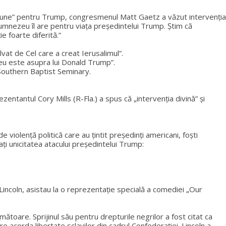
găciune” pentru Trump, congresmenul Matt Gaetz a văzut intervenția
Dumnezeu îl are pentru viața președintelui Trump. Știm că
ie foarte diferită.”
lvat de Cel care a creat Ierusalimul”.
eu este asupra lui Donald Trump”.
 Southern Baptist Seminary.
ntantul Cory Mills (R-Fla.) a spus că „intervenția divină” și
iolență politică care au țintit președinți americani, foști
atați unicitatea atacului președintelui Trump:
Lincoln, asistau la o reprezentație specială a comediei „Our
ătoare. Sprijinul său pentru drepturile negrilor a fost citat ca
re acorda libertate sclavilor din cadrul Confederației. Lincoln a