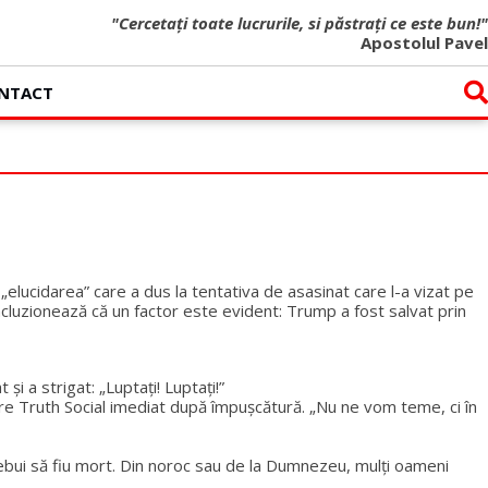
"Cercetați toate lucrurile, si păstrați ce este bun!"
Apostolul Pavel
NTACT
 „elucidarea” care a dus la tentativa de asasinat care l-a vizat pe
oncluzionează că un factor este evident: Trump a fost salvat prin
i a strigat: „Luptați! Luptați!”
re Truth Social imediat după împușcătură. „Nu ne vom teme, ci în
 trebui să fiu mort. Din noroc sau de la Dumnezeu, mulți oameni