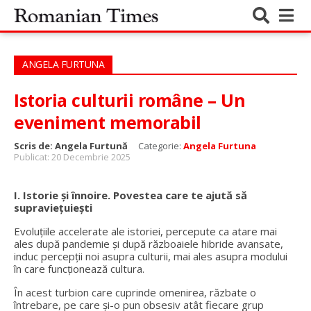
ANGELA FURTUNA
Istoria culturii române – Un
eveniment memorabil
Scris de:
Angela Furtună
Categorie:
Angela Furtuna
Publicat: 20 Decembrie 2025
I. Istorie și înnoire. Povestea care te ajută să
supraviețuiești
Evoluțiile accelerate ale istoriei, percepute ca atare mai
ales după pandemie și după războaiele hibride avansate,
induc percepții noi asupra culturii, mai ales asupra modului
în care funcționează cultura.
În acest turbion care cuprinde omenirea, răzbate o
întrebare, pe care și-o pun obsesiv atât fiecare grup