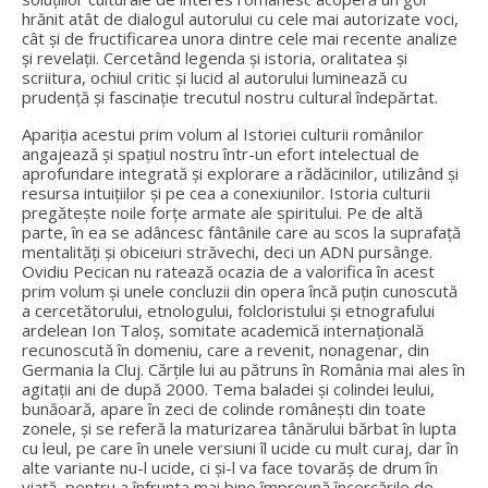
hrănit atât de dialogul autorului cu cele mai autorizate voci,
cât și de fructificarea unora dintre cele mai recente analize
și revelații. Cercetând legenda și istoria, oralitatea și
scriitura, ochiul critic și lucid al autorului luminează cu
prudență și fascinație trecutul nostru cultural îndepărtat.
Apariția acestui prim volum al Istoriei culturii românilor
angajează și spațiul nostru într-un efort intelectual de
aprofundare integrată și explorare a rădăcinilor, utilizând și
resursa intuițiilor și pe cea a conexiunilor. Istoria culturii
pregătește noile forțe armate ale spiritului. Pe de altă
parte, în ea se adâncesc fântânile care au scos la suprafață
mentalități și obiceiuri străvechi, deci un ADN pursânge.
Ovidiu Pecican nu ratează ocazia de a valorifica în acest
prim volum și unele concluzii din opera încă puțin cunoscută
a cercetătorului, etnologului, folcloristului și etnografului
ardelean Ion Taloș, somitate academică internațională
recunoscută în domeniu, care a revenit, nonagenar, din
Germania la Cluj. Cărțile lui au pătruns în România mai ales în
agitații ani de după 2000. Tema baladei și colindei leului,
bunăoară, apare în zeci de colinde românești din toate
zonele, și se referă la maturizarea tânărului bărbat în lupta
cu leul, pe care în unele versiuni îl ucide cu mult curaj, dar în
alte variante nu-l ucide, ci și-l va face tovarăș de drum în
viață, pentru a înfrunta mai bine împreună încercările de