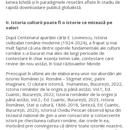
lumea lichidă și în paradigmele resetării aflate în stadiu de
rapidă downloadare publică globalistă.
II. Istoria culturii poate fi o istorie ce mizează pe
valori
După Centenarul apariției cărții E. Lovinescu, Istoria
civilizației române moderne (1924-2024), a frapat și mai
mult faptul că una dintre operele fundamentale ale culturii
române s-a bucurat mai ales de lungi perioade de
contestare în chiar esența temei sale, contestare care
revine din nou astăzi, în toiul războaielor hibride.
Preocupat în ultimii ani de elaborarea unor noi abordări ale
istoriei României (v. Românii – Stigmat etnic, patrii
imaginare, O căutare istorică, Humanitas, București, 2022,
Istoria românilor de la origini și până astăzi, Vol.1, Ed.
Cuantic, București, 2022, Istoria românilor de la origini și
până astăzi, Vol.2., Ed. Cuantic, București, 2023, Istoria
României, Stat și cultură, 1866-2018, Sinteză, Ed. Cuantic,
București, 2023), istoricul Ovidiu Pecican observă lipsa din
tezaurul național de gen a unei consacrate și consecvente
istorii pe chestiunea culturii române, dar crede în ea,
motivând prin convingerea că dintre toate istoriile noastre,