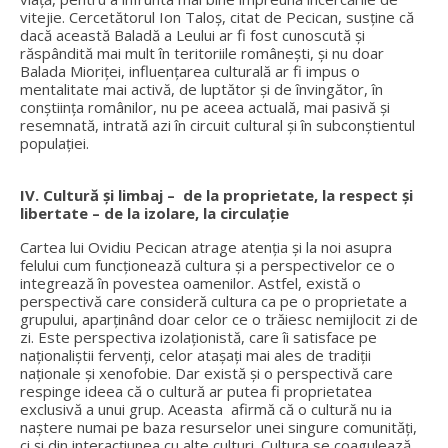
vitejie. Cercetătorul Ion Taloș, citat de Pecican, susține că
dacă această Baladă a Leului ar fi fost cunoscută și
răspândită mai mult în teritoriile românești, și nu doar
Balada Mioriței, influențarea culturală ar fi impus o
mentalitate mai activă, de luptător și de învingător, în
conștiința românilor, nu pe aceea actuală, mai pasivă și
resemnată, intrată azi în circuit cultural și în subconștientul
populației.
IV. Cultură și limbaj – de la proprietate, la respect și
libertate – de la izolare, la circulație
Cartea lui Ovidiu Pecican atrage atenția și la noi asupra
felului cum funcționează cultura și a perspectivelor ce o
integrează în povestea oamenilor. Astfel, există o
perspectivă care consideră cultura ca pe o proprietate a
grupului, aparținând doar celor ce o trăiesc nemijlocit zi de
zi. Este perspectiva izolaționistă, care îi satisface pe
naționaliștii fervenți, celor atașați mai ales de tradiții
naționale și xenofobie. Dar există și o perspectivă care
respinge ideea că o cultură ar putea fi proprietatea
exclusivă a unui grup. Aceasta afirmă că o cultură nu ia
naștere numai pe baza resurselor unei singure comunități,
ci și din interacțiunea cu alte culturi. Cultura se coagulează