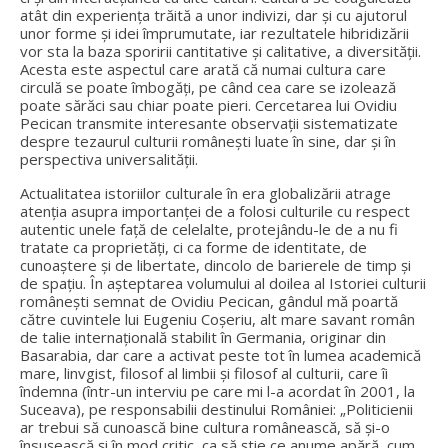
atât din experiența trăită a unor indivizi, dar și cu ajutorul
unor forme și idei împrumutate, iar rezultatele hibridizării
vor sta la baza sporirii cantitative și calitative, a diversității.
Acesta este aspectul care arată că numai cultura care
circulă se poate îmbogăți, pe când cea care se izolează
poate sărăci sau chiar poate pieri. Cercetarea lui Ovidiu
Pecican transmite interesante observații sistematizate
despre tezaurul culturii românești luate în sine, dar și în
perspectiva universalității.
Actualitatea istoriilor culturale în era globalizării atrage
atenția asupra importanței de a folosi culturile cu respect
autentic unele față de celelalte, protejându-le de a nu fi
tratate ca proprietăți, ci ca forme de identitate, de
cunoaștere și de libertate, dincolo de barierele de timp și
de spațiu. În așteptarea volumului al doilea al Istoriei culturii
românești semnat de Ovidiu Pecican, gândul mă poartă
către cuvintele lui Eugeniu Coșeriu, alt mare savant român
de talie internațională stabilit în Germania, originar din
Basarabia, dar care a activat peste tot în lumea academică
mare, linvgist, filosof al limbii și filosof al culturii, care îi
îndemna (într-un interviu pe care mi l-a acordat în 2001, la
Suceava), pe responsabilii destinului României: „Politicienii
ar trebui să cunoască bine cultura românească, să și-o
însușească și în mod critic, ca să știe ce anume apără, cum