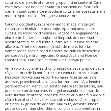
cultural, dar și noile alianțe de grupuri : cine suntem? Care
este povestea noastră? Suntem conștienți de faptul că
oamenii sunt specia care produce cultură, iar această hrană
mental-spirituală le oferă șansa unui viitor?
Canonul occidental, în care ne-am format și maturizat,
cunoaște schimbări de percepție. Apar noi povești ale
culturii, se ivesc noi dimensiuni, legate de angajamentul
dincolo de barierele spațiului și timpului, de conexiuni
neașteptate și de influențe subtile ale culturilor diverse,
aflate azi în interdependență atât de mare. Istoria
oamenilor ca specie producătoare de cultură deschide o
perspectivă pentru negocieri. O nouă Arcă a lui Noe se
construiește. Oare toți oamenii vor fi salvați pe ea?
Am explorat cu interes drumul inițiat de ceva timp de către
câțiva istorici de la noi, între care Ovidiu Pecican, Lucian
Nastasă-Kovacs sau Victor Neumann. Aceștia par să-și
urmeze, providențial, și vocația lor mai specială, a înnoirii
perspectivelor. Pentru un scriitor interesat de istorie, sau
pentru un român surprins în largul oceanului planetar de
noile furtuni identitare, această înnoire ar putea fi o ancoră:
către trecut și către viitor, sau către sine și către grupul
originar/ +- grupul de adopție. Mai mult, această înnoire
poate deveni, cine știe, chiar o condiție a supraviețuirii în