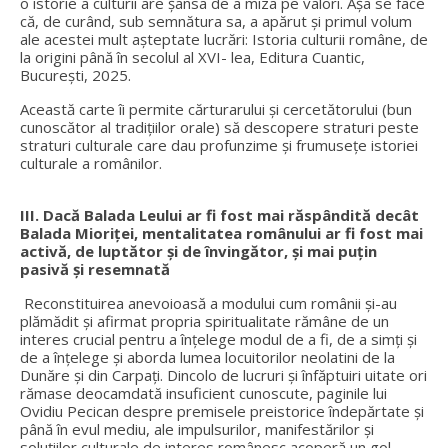
o istorie a culturii are șansa de a miza pe valori. Așa se face
că, de curând, sub semnătura sa, a apărut și primul volum
ale acestei mult așteptate lucrări: Istoria culturii române, de
la origini până în secolul al XVI- lea, Editura Cuantic,
București, 2025.
Această carte îi permite cărturarului și cercetătorului (bun
cunoscător al tradițiilor orale) să descopere straturi peste
straturi culturale care dau profunzime și frumusețe istoriei
culturale a românilor.
III. Dacă Balada Leului ar fi fost mai răspândită decât
Balada Mioriței, mentalitatea românului ar fi fost mai
activă, de luptător și de învingător, și mai puțin
pasivă și resemnată
Reconstituirea anevoioasă a modului cum românii și-au
plămădit și afirmat propria spiritualitate rămâne de un
interes crucial pentru a înțelege modul de a fi, de a simți și
de a înțelege și aborda lumea locuitorilor neolatini de la
Dunăre și din Carpați. Dincolo de lucruri și înfăptuiri uitate ori
rămase deocamdată insuficient cunoscute, paginile lui
Ovidiu Pecican despre premisele preistorice îndepărtate și
până în evul mediu, ale impulsurilor, manifestărilor și
soluțiilor culturale de interes românesc acoperă un gol