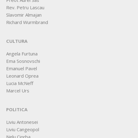
Preot Aurel Sas
Rev. Petru Lascau
Slavomir Almajan
Richard Wurmbrand
CULTURA
Angela Furtuna
Ema Sosnovschi
Emanuel Pavel
Leonard Oprea
Lucia McNeff
Marcel Urs
POLITICA
Liviu Antonesei
Liviu Cangeopol
Nelu Ciorba