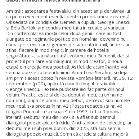
Am trăit așteptarea festivalului din acest an și derularea lui
ca pe un eveniment esențial pentru propria mea existență.
Obsedată de condiția de Gemeni a cuplului George Enescu
și Béla Bartók, am condus meditația în creație și variațiuni.
Din contemplarea morții celor două genii - care au fost
alungate de regimurile politice din România, devenind nu
numai prieteni, dar și gemeni de suferință în exil, unde s-au
stins, fiecare în mod tragic, în camere de hotel și
singurătate -, s-a născut atât volumul meu Gemenii, dar și
proiectul prin care voi inaugura, în mod creator, o nouă
etapă din creația mea poetică. Astfel, de acum înainte voi
semna poezie cu pseudonimul Alma-Luna Serafim, și deja
am primit acest botez în revista România literară, nr. 39, 12
septembrie (p.20), apărută chiar în timpul festivalului
George Enescu. Textele publicate aici fac parte din noul
volum. Practic, este al doilea debut al meu, cu un nume
nou-nouț, după ce primul meu debut, petrecut sub numele
meu real, s-a produs în nr. 42 (Poșta redacției) și nr. 46
(pagina Poemul cu scrisoare) din 1997, tot la România
literară. Debutul meu din 1997 s-a aflat sub semnul
dialogului poezie-pictură (ciclul Cinci tablouri de colecție), iar
debutul meu sub pseudonim, din 2025, stă sub semnul
dialogului poezie-muzică. Semn că artele și cultura majoră