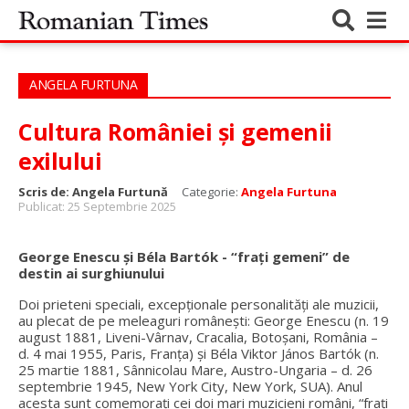
ANGELA FURTUNA
Cultura României și gemenii
exilului
Scris de:
Angela Furtună
Categorie:
Angela Furtuna
Publicat: 25 Septembrie 2025
George Enescu și Béla Bartók - “frați gemeni” de
destin ai surghiunului
Doi prieteni speciali, excepționale personalități ale muzicii,
au plecat de pe meleaguri românești: George Enescu (n. 19
august 1881, Liveni-Vârnav, Cracalia, Botoșani, România –
d. 4 mai 1955, Paris, Franța) și Béla Viktor János Bartók (n.
25 martie 1881, Sânnicolau Mare, Austro-Ungaria – d. 26
septembrie 1945, New York City, New York, SUA). Anul
acesta sunt comemorați cei doi mari muzicieni români, “frați