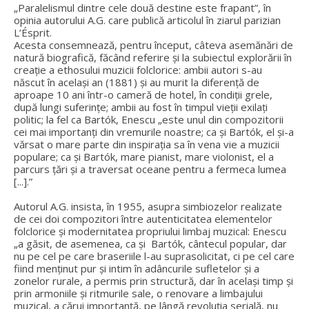
„Paralelismul dintre cele două destine este frapant”, în
opinia autorului A.G. care publică articolul în ziarul parizian
L’Ésprit.
Acesta consemnează, pentru început, câteva asemănări de
natură biografică, făcând referire şi la subiectul explorării în
creaţie a ethosului muzicii folclorice: ambii autori s-au
născut în acelaşi an (1881) şi au murit la diferenţă de
aproape 10 ani într-o cameră de hotel, în condiții grele,
după lungi suferințe; ambii au fost în timpul vieții exilați
politic; la fel ca Bartók, Enescu „este unul din compozitorii
cei mai importanți din vremurile noastre; ca și Bartók, el și-a
vărsat o mare parte din inspirația sa în vena vie a muzicii
populare; ca și Bartók, mare pianist, mare violonist, el a
parcurs țări și a traversat oceane pentru a fermeca lumea
[...].”
Autorul A.G. insista, în 1955, asupra simbiozelor realizate
de cei doi compozitori între autenticitatea elementelor
folclorice şi modernitatea propriului limbaj muzical: Enescu
„a găsit, de asemenea, ca și Bartók, cântecul popular, dar
nu pe cel pe care braseriile l-au suprasolicitat, ci pe cel care
fiind menținut pur și intim în adâncurile sufletelor și a
zonelor rurale, a permis prin structură, dar în același timp și
prin armoniile și ritmurile sale, o renovare a limbajului
muzical, a cărui importanță, pe lângă revoluția serială, nu