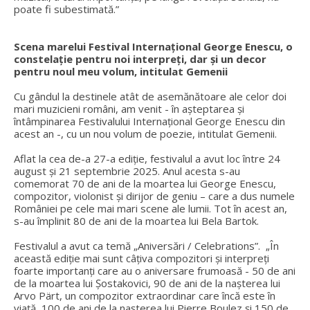
poate fi subestimată.”
Scena marelui Festival Internațional George Enescu, o
constelație pentru noi interpreți, dar și un decor
pentru noul meu volum, intitulat Gemenii
Cu gândul la destinele atât de asemănătoare ale celor doi
mari muzicieni români, am venit - în așteptarea și
întâmpinarea Festivalului Internațional George Enescu din
acest an -, cu un nou volum de poezie, intitulat Gemenii.
Aflat la cea de-a 27-a ediție, festivalul a avut loc între 24
august și 21 septembrie 2025. Anul acesta s-au
comemorat 70 de ani de la moartea lui George Enescu,
compozitor, violonist și dirijor de geniu – care a dus numele
României pe cele mai mari scene ale lumii. Tot în acest an,
s-au împlinit 80 de ani de la moartea lui Bela Bartok.
Festivalul a avut ca temă „Aniversări / Celebrations”. „În
această ediție mai sunt câțiva compozitori și interpreți
foarte importanți care au o aniversare frumoasă - 50 de ani
de la moartea lui Șostakovici, 90 de ani de la nașterea lui
Arvo Pärt, un compozitor extraordinar care încă este în
viață, 100 de ani de la nașterea lui Pierre Boulez și 150 de