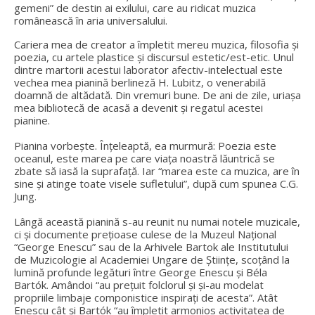
gemeni” de destin ai exilului, care au ridicat muzica
românească în aria universalului.
Cariera mea de creator a împletit mereu muzica, filosofia și
poezia, cu artele plastice și discursul estetic/est-etic. Unul
dintre martorii acestui laborator afectiv-intelectual este
vechea mea pianină berlineză H. Lubitz, o venerabilă
doamnă de altădată. Din vremuri bune. De ani de zile, uriașa
mea bibliotecă de acasă a devenit și regatul acestei
pianine.
Pianina vorbește. Înțeleaptă, ea murmură: Poezia este
oceanul, este marea pe care viața noastră lăuntrică se
zbate să iasă la suprafață. Iar “marea este ca muzica, are în
sine și atinge toate visele sufletului”, după cum spunea C.G.
Jung.
Lângă această pianină s-au reunit nu numai notele muzicale,
ci și documente prețioase culese de la Muzeul Naţional
“George Enescu” sau de la Arhivele Bartok ale Institutului
de Muzicologie al Academiei Ungare de Ştiinţe, scoțând la
lumină profunde legături între George Enescu și Béla
Bartók. Amândoi “au preţuit folclorul şi şi-au modelat
propriile limbaje componistice inspiraţi de acesta”. Atât
Enescu cât şi Bartók “au împletit armonios activitatea de