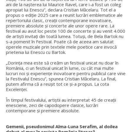
ani de la nașterea lui Maurice Ravel, care i-a fost un coleg
apropiat lui Enescu”, declara Cristian Măcelaru. Tot el a
propus o ediție 2025 care a reunit lucrări emblematice ale
repertoriului clasic, creații contemporane inovatoare,
premiere absolute și concerte ale unor opere rare. La
festival au avut loc peste 100 de concerte și au venit 4.000
de artiști invitați din toată lumea. Totuși, de Bela Bartok nu
s-a pomenit în Festival. Poate că de aceea am salutat
operele muzicale prin textele mele poetice care invocă
prietenia lui Enescu cu Bartok.
„Dorința mea este să creăm un festival unicat nu doar în
România, ci un festival unicat în lume, cu cât mai multe
lucruri noi și experiențe inovatoare pentru publicul care vine
la Festivalul Enescu”, spunea Cristian Măcelaru. La final,
putem afirma că a reușit tot ce și-a propus. La cota
Excelenței.
În timpul festivalului, artiștii au interpretat 45 de creații
enesciene, zeci de capodopere clasice, lucrări
contemporane și premiere absolute.
Gemenii, pseudonimul Alma-Luna Serafim, al doilea
debut al meu în revista România literară