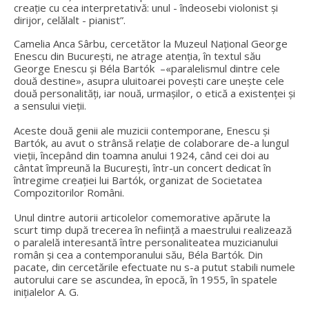
creaţie cu cea interpretativă: unul - îndeosebi violonist şi
dirijor, celălalt - pianist”.
Camelia Anca Sârbu, cercetător la Muzeul Național George
Enescu din București, ne atrage atenția, în textul său
George Enescu și Béla Bartók –«paralelismul dintre cele
două destine», asupra uluitoarei povești care unește cele
două personalități, iar nouă, urmașilor, o etică a existenței și
a sensului vieții.
Aceste două genii ale muzicii contemporane, Enescu şi
Bartók, au avut o strânsă relaţie de colaborare de-a lungul
vieţii, începând din toamna anului 1924, când cei doi au
cântat împreună la Bucureşti, într-un concert dedicat în
întregime creaţiei lui Bartók, organizat de Societatea
Compozitorilor Români.
Unul dintre autorii articolelor comemorative apărute la
scurt timp după trecerea în nefiinţă a maestrului realizează
o paralelă interesantă între personaliteatea muzicianului
român şi cea a contemporanului său, Béla Bartók. Din
pacate, din cercetările efectuate nu s-a putut stabili numele
autorului care se ascundea, în epocă, în 1955, în spatele
iniţialelor A. G.