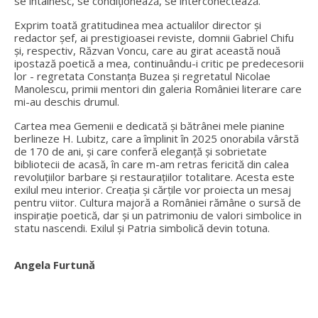
se întâlnesc, se condiționează, se interconectează.
Exprim toată gratitudinea mea actualilor director și
redactor șef, ai prestigioasei reviste, domnii Gabriel Chifu
și, respectiv, Răzvan Voncu, care au girat această nouă
ipostază poetică a mea, continuându-i critic pe predecesorii
lor - regretata Constanța Buzea și regretatul Nicolae
Manolescu, primii mentori din galeria României literare care
mi-au deschis drumul.
Cartea mea Gemenii e dedicată și bătrânei mele pianine
berlineze H. Lubitz, care a împlinit în 2025 onorabila vârstă
de 170 de ani, și care conferă eleganță și sobrietate
bibliotecii de acasă, în care m-am retras fericită din calea
revoluțiilor barbare și restaurațiilor totalitare. Acesta este
exilul meu interior. Creația și cărțile vor proiecta un mesaj
pentru viitor. Cultura majoră a României rămâne o sursă de
inspirație poetică, dar și un patrimoniu de valori simbolice in
statu nascendi. Exilul și Patria simbolică devin totuna.
Angela Furtună