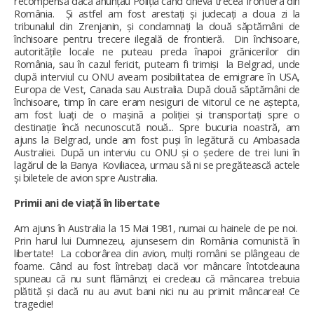
recompensă dacă anunțau Poliția când cineva trecea frontiera din
România. Și astfel am fost arestați și judecați a doua zi la
tribunalul din Zrenjanin, și condamnați la două săptămâni de
închisoare pentru trecere ilegală de frontieră. Din închisoare,
autoritățile locale ne puteau preda înapoi grănicerilor din
România, sau în cazul fericit, puteam fi trimiși la Belgrad, unde
după interviul cu ONU aveam posibilitatea de emigrare în USA,
Europa de Vest, Canada sau Australia. După două săptămâni de
închisoare, timp în care eram nesiguri de viitorul ce ne aștepta,
am fost luați de o mașină a poliției și transportați spre o
destinație încă necunoscută nouă... Spre bucuria noastră, am
ajuns la Belgrad, unde am fost puși în legătură cu Ambasada
Australiei. După un interviu cu ONU și o ședere de trei luni în
lagărul de la Banya Koviliacea, urmau să ni se pregătească actele
și biletele de avion spre Australia.
Primii ani de viață în libertate
Am ajuns în Australia la 15 Mai 1981, numai cu hainele de pe noi.
Prin harul lui Dumnezeu, ajunsesem din România comunistă în
libertate! La coborârea din avion, mulți români se plângeau de
foame. Când au fost întrebați dacă vor mâncare întotdeauna
spuneau că nu sunt flămânzi; ei credeau că mâncarea trebuia
plătită și dacă nu au avut bani nici nu au primit mâncarea! Ce
tragedie!