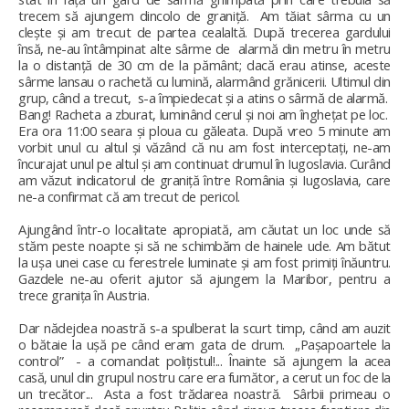
trecem să ajungem dincolo de graniță. Am tăiat sârma cu un
clește și am trecut de partea cealaltă. După trecerea gardului
însă, ne-au întâmpinat alte sârme de alarmă din metru în metru
la o distanță de 30 cm de la pământ; dacă erau atinse, aceste
sârme lansau o rachetă cu lumină, alarmând grănicerii. Ultimul din
grup, când a trecut, s-a împiedecat și a atins o sârmă de alarmă.
Bang! Racheta a zburat, luminând cerul și noi am înghețat pe loc.
Era ora 11:00 seara și ploua cu găleata. După vreo 5 minute am
vorbit unul cu altul și văzând că nu am fost interceptați, ne-am
încurajat unul pe altul și am continuat drumul în Iugoslavia. Curând
am văzut indicatorul de graniță între România și Iugoslavia, care
ne-a confirmat că am trecut de pericol.
Ajungând într-o localitate apropiată, am căutat un loc unde să
stăm peste noapte și să ne schimbăm de hainele ude. Am bătut
la ușa unei case cu ferestrele luminate și am fost primiți înăuntru.
Gazdele ne-au oferit ajutor să ajungem la Maribor, pentru a
trece granița în Austria.
Dar nădejdea noastră s-a spulberat la scurt timp, când am auzit
o bătaie la ușă pe când eram gata de drum. „Pașapoartele la
control” - a comandat polițistul!... Înainte să ajungem la acea
casă, unul din grupul nostru care era fumător, a cerut un foc de la
un trecător... Asta a fost trădarea noastră. Sârbii primeau o