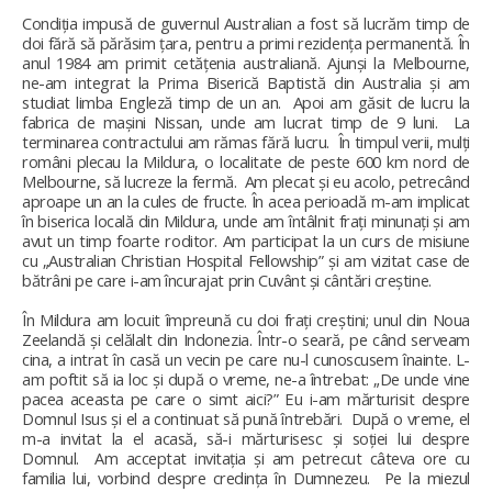
Condiția impusă de guvernul Australian a fost să lucrăm timp de
doi fără să părăsim țara, pentru a primi rezidența permanentă. În
anul 1984 am primit cetățenia australiană. Ajunși la Melbourne,
ne-am integrat la Prima Biserică Baptistă din Australia și am
studiat limba Engleză timp de un an. Apoi am găsit de lucru la
fabrica de mașini Nissan, unde am lucrat timp de 9 luni. La
terminarea contractului am rămas fără lucru. În timpul verii, mulți
români plecau la Mildura, o localitate de peste 600 km nord de
Melbourne, să lucreze la fermă. Am plecat și eu acolo, petrecând
aproape un an la cules de fructe. În acea perioadă m-am implicat
în biserica locală din Mildura, unde am întâlnit frați minunați și am
avut un timp foarte roditor. Am participat la un curs de misiune
cu „Australian Christian Hospital Fellowship” și am vizitat case de
bătrâni pe care i-am încurajat prin Cuvânt și cântări creștine.
În Mildura am locuit împreună cu doi frați creștini; unul din Noua
Zeelandă și celălalt din Indonezia. Într-o seară, pe când serveam
cina, a intrat în casă un vecin pe care nu-l cunoscusem înainte. L-
am poftit să ia loc și după o vreme, ne-a întrebat: „De unde vine
pacea aceasta pe care o simt aici?” Eu i-am mărturisit despre
Domnul Isus și el a continuat să pună întrebări. După o vreme, el
m-a invitat la el acasă, să-i mărturisesc și soției lui despre
Domnul. Am acceptat invitația și am petrecut câteva ore cu
familia lui, vorbind despre credința în Dumnezeu. Pe la miezul