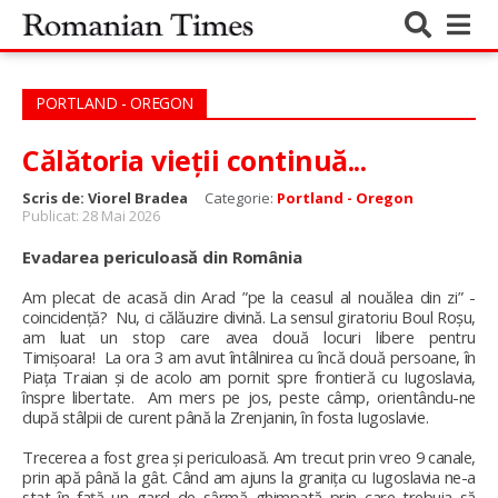
PORTLAND - OREGON
Călătoria vieții continuă...
Scris de:
Viorel Bradea
Categorie:
Portland - Oregon
Publicat: 28 Mai 2026
Evadarea periculoasă din România
Am plecat de acasă din Arad ”pe la ceasul al nouălea din zi” -
coincidență? Nu, ci călăuzire divină. La sensul giratoriu Boul Roșu,
am luat un stop care avea două locuri libere pentru
Timișoara!
La ora 3 am avut întâlnirea cu încă două persoane, în
Piața Traian și de acolo am pornit spre frontieră cu Iugoslavia,
înspre libertate. Am mers pe jos, peste câmp, orientându-ne
după stâlpii de curent până la Zrenjanin, în fosta Iugoslavie.
Trecerea a fost grea și periculoasă. Am trecut prin vreo 9 canale,
prin apă până la gât. Când am ajuns la granița cu Iugoslavia ne-a
stat în față un gard de sârmă ghimpată prin care trebuia să