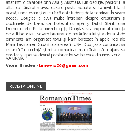
aflat într-o călătorie prin Asia și Australia. Din discuție, păstorul a
aflat că tânărul n-avea cazare peste noapte și l-a invitat la el
acasă, unde eram și eu cu încă doi studenți de la seminar. În seara
aceea, Douglas a avut multe întrebări despre creștinism și
doctrinele de bază, ca: botezul cu apă și Duhul Sfânt, cina
Domnului etc. Pe la miezul nopții, Douglas și-a exprimat dorința
de a fi botezat. Ne-am bucurat de hotărârea lui și a doua zi de
dimineață am organizat totul și l-am botezat în apele reci ale
Mării Tasmaniei. După întoarcerea în USA, Douglas a continuat să
crească în credință și mi-a comunicat mai târziu că a ajuns sa
predice și apoi să devină presbiter într-o biserică din New York.
VA URMA
Viorel Bradea -
bmwvio26@gmail.com
REVISTA ONLINE