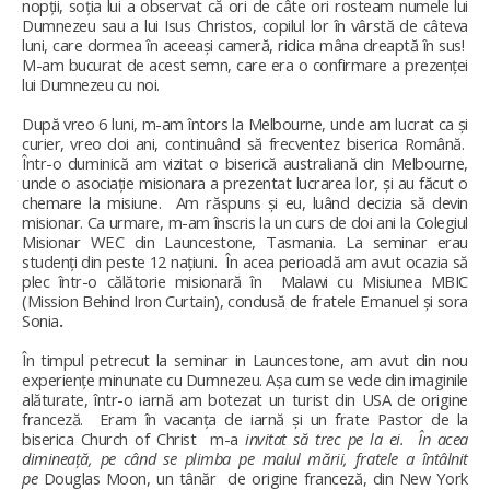
nopții, soția lui a observat că ori de câte ori rosteam numele lui
Dumnezeu sau a lui Isus Christos, copilul lor în vârstă de câteva
luni, care dormea în aceeași cameră, ridica mâna dreaptă în sus!
M-am bucurat de acest semn, care era o confirmare a prezenței
lui Dumnezeu cu noi.
După vreo 6 luni, m-am întors la Melbourne, unde am lucrat ca și
curier, vreo doi ani, continuând să frecventez biserica Română.
Într-o duminică am vizitat o biserică australiană din Melbourne,
unde o asociație misionara a prezentat lucrarea lor, și au făcut o
chemare la misiune. Am răspuns și eu, luând decizia să devin
misionar. Ca urmare, m-am înscris la un curs de doi ani la Colegiul
Misionar WEC din Launcestone, Tasmania. La seminar erau
studenți din peste 12 națiuni. În acea perioadă am avut ocazia să
plec într-o călătorie misionară în Malawi cu Misiunea MBIC
(Mission Behind Iron Curtain), condusă de fratele Emanuel și sora
Sonia
.
În timpul petrecut la seminar in Launcestone, am avut din nou
experiențe minunate cu Dumnezeu. Așa cum se vede din imaginile
alăturate, într-o iarnă am botezat un turist din USA de origine
franceză. Eram în vacanța de iarnă și un frate Pastor de la
biserica Church of Christ
m-a
invitat să trec pe la ei. În acea
dimineață, pe când se plimba pe malul mării, fratele a întâlnit
pe
Douglas Moon, un tânăr de origine franceză, din New York