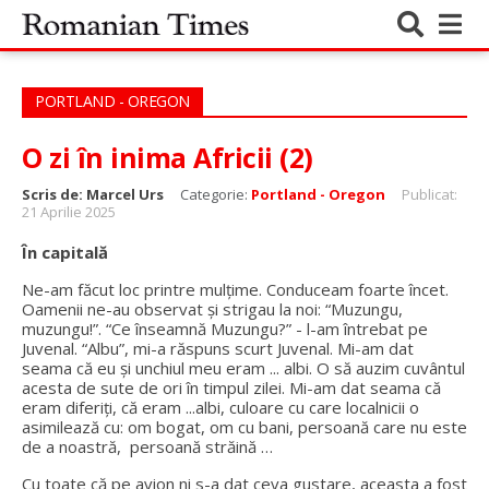
PORTLAND - OREGON
O zi în inima Africii (2)
Scris de:
Marcel Urs
Categorie:
Portland - Oregon
Publicat:
21 Aprilie 2025
În capitală
Ne-am făcut loc printre mulțime. Conduceam foarte încet.
Oamenii ne-au observat și strigau la noi: “Muzungu,
muzungu!”. “Ce înseamnă Muzungu?” - l-am întrebat pe
Juvenal. “Albu”, mi-a răspuns scurt Juvenal. Mi-am dat
seama că eu și unchiul meu eram ... albi. O să auzim cuvântul
acesta de sute de ori în timpul zilei. Mi-am dat seama că
eram diferiți, că eram ...albi, culoare cu care localnicii o
asimilează cu: om bogat, om cu bani, persoană care nu este
de a noastră, persoană străină …
Cu toate că pe avion ni s-a dat ceva gustare, aceasta a fost