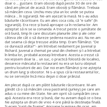
doar o ... gustare. Eram obosiți după peste 30 de ore de
când am plecat de acasă. Eram obosiți și flămânzi. Trebuia
să mâncăm ceva. Unchiu meu știa un loc unde se putea
mânca ... în siguranță. Ne-am așezat la masă. Ni s-au adus
băuturile răcoritoare. Eu am ales coca cola, că “e safe” (în
siguranță). Era rece și bună aproape ca în reclama lor. Am
așteptat să ni se ia comanda. A trecut peste o jumătate de
oră bună, timp în care discutam planurile zilei și ale celor
câteva zile cât o să dureze șederea noastra aici. Nu ne-am
dat seama că deja trecuse atâta timp. Eram flămânzi. “De
ce durează atâta?”- am întrebat nedumerit pe Juvenal și
Richard. Juvenal a chemat pe unul din chelneri și l-a întrebat
în limba lor, probabil aceeași întrebare. Acesta a crezut că
noi ieșisem doar la ... un suc, o practică folosită de localnici,
deoarece mâncatul la restaurant nu era un lucru obișnuit
pentru locuitorii de aici. Dar noi eram flămânzi și ne aștepta
un drum lung și obositor. Ni s-a spus că la restaurantul lor,
nu se servește încă micu dejun ci doar prânzul.
Am plecat după ce am plătit băuturile răcoritoare. M-am
gândit că o să mâncăm ceva pastramă (jurkey) pe care am
adus-o cu mine din State. Ne-am oprit să cumpărăm ceva
apă. Aceasta era rece și bună, dar nu aveam după ce o bea.
Ne aștepta un drum de vreo 4 ore până la destinația finală.
Și eram “rupți de foame”. Aproape la ieșirea din oraș, am