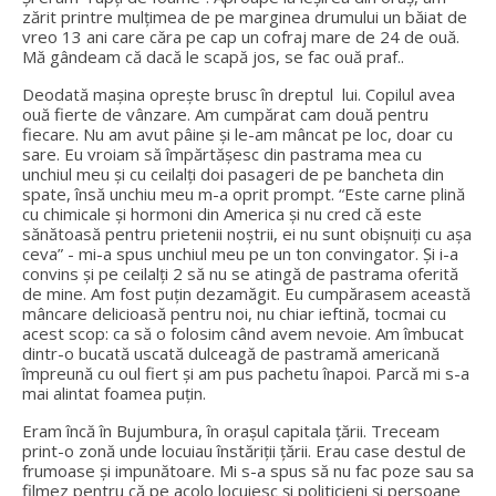
zărit printre mulțimea de pe marginea drumului un băiat de
vreo 13 ani care căra pe cap un cofraj mare de 24 de ouă.
Mă gândeam că dacă le scapă jos, se fac ouă praf..
Deodată mașina oprește brusc în dreptul lui. Copilul avea
ouă fierte de vânzare. Am cumpărat cam două pentru
fiecare. Nu am avut pâine și le-am mâncat pe loc, doar cu
sare. Eu vroiam să împărtășesc din pastrama mea cu
unchiul meu și cu ceilalți doi pasageri de pe bancheta din
spate, însă unchiu meu m-a oprit prompt. “Este carne plină
cu chimicale și hormoni din America și nu cred că este
sănătoasă pentru prietenii noștrii, ei nu sunt obișnuiți cu așa
ceva” - mi-a spus unchiul meu pe un ton convingator. Și i-a
convins și pe ceilalți 2 să nu se atingă de pastrama oferită
de mine. Am fost puțin dezamăgit. Eu cumpărasem această
mâncare delicioasă pentru noi, nu chiar ieftină, tocmai cu
acest scop: ca să o folosim când avem nevoie. Am îmbucat
dintr-o bucată uscată dulceagă de pastramă americană
împreună cu oul fiert și am pus pachetu înapoi. Parcă mi s-a
mai alintat foamea puțin.
Eram încă în Bujumbura, în orașul capitala țării. Treceam
print-o zonă unde locuiau înstăriții țării. Erau case destul de
frumoase și impunătoare. Mi s-a spus să nu fac poze sau sa
filmez pentru că pe acolo locuiesc și politicieni și persoane