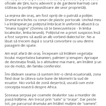
oficiale ale țării, lucru adeverit și de gardienii înarmați care
stăteau la porțile impunătoare ale unor proprietăți.
La ieșirea din oraș, am fost opriți de o patrulă a poliției.
Drumul era închis cu conuri de plastic portocalii. Unchiul meu
l-a întâmpinat pe polițistul îmbrăcat în uniformă albastră cu
“Imana Isagire” (Domnu să te binecuvinteze - în limba
localnicilor, limba kirundi). Polițistul ne-a privit suspicios însă
a fost surprins să audă un alb vorbind dialectul lor. Ne-a
lăsat să trecem după o scurtă convorbire cu unu dintre
pasagerii din spate.
Am ieșit afară din oraș. Începeam să întâlnim vegetația
locului: majoritatea bananieri, palmieri și ienuperi. Aproape
de destinația finală, la o altitudine mai mare, am întâlnit și un
soi de molizi, din familia coniferelor.
Îmi dădeam seama că suntem într-o climă ecuatorială, zona
fiind doar la câteva sute bune de kilometri la sud de
ecuator. Nici vorbă de zonă deșertică, uscată cum este
concepția noastră despre Africa.
Șoseaua șerpuia pe coamele dealurilor sau a munților de
joasă înălțime. Am trecut prin “sate” și “orașe”. Dar peste
tot, pe parcursul drumului am întâlnit mulțimi de “oameni”.