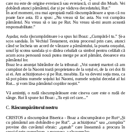
care nu este de origine evreiască sau evreiască, ci unul din Moab. Vei
dobândi atunci pământul, dar și pe văduva decedatului, Rut.”
În acel moment, cea mai apropiată rudă răscumpărătoare a spus că nu
poate face asta. El a spus: „Nu vreau să fac asta. Nu voi cumpăra
pământul. Nu vreau să o iau pe Rut. Nu vreau să-mi asum această
responsabilitate.”
Așadar, ruda răscumpărătoare i-a spus lui Boaz: „Cumpără-l tu.” Și-a
scos sandala. În Vechiul Testament, exista procesul prin care, atunci
când se încheia un acord de vânzare a pământului, la poarta orașului,
unul își scotea sandala și o dădea celuilalt ca simbol pentru celălalt că
acum acea persoană nouă putea merge pe acel pământ, deoarece era
pământul lor.
Boaz le-a anunțat bătrânilor de la tribunal: „Voi sunteți martori că am
cumpărat de la Naomi toată proprietatea de la soțul ei, de la cei doi fii
ai ei. Am achiziționat-o și pe Rut, moabita. Ea va deveni soția mea, ca
să pot păstra numele soțului lui Naomi, numele soțului decedat al lui
Rut... și vom lăsa pământul copiilor noștri.”
Vă amintiți, o rudă răscumpărătoare este cineva care este o rudă de
sânge. Rut îi spune lui Boaz: „Tu ești cel care...”
C.
Răscumpărătorul nostru
CRISTOS a răscumpărat Biserica - Boaz a răscumpărat-o pe Rut=„Și
cu pământul am dobândit-o pe Rut”. „a achiziționa” sau „cumpăra”
provine din cuvântul ebraic: „qanah” care înseamnă a procura în
special prin cumpărare, a recupera, a răscumpăra.