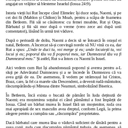
angajat un vrăjitor să blesteme Israelul (Iosua 24:9).
Istoria vieții lui Rut începe când Elimelec își duce soția, Naomi, și pe
cei doi fii (Mahlon și Chilion) în Moab, pentru a scăpa de foametea
din Betleem. Fiii săi se căsătoresc cu femei moabite, Rut și Orpa.
Bărbatul și fiii săi mor după o vreme (vreo zece ani după unii
comentatori), lăsând în urmă trei văduve.
După o perioadă de doliu, Naomi a decis să se întoarcă în orașul ei
natal, Betleem. A încercat să-și convingă norele să NU vină cu ea, dar
Rut a spus: „
Unde te duci tu, voi merge și eu; unde locuiești tu, voi
locui și eu; poporul tău va fi poporul meu, iar Dumnezeul tău va fi
Dumnezeul meu
.” Și astfel, Rut s-a întors cu Naomi în Israel.
Aici vedem cum Rut își abandonează poporul și averea pentru a-L
sluji pe Adevăratul Dumnezeu și a se încrede în Dumnezeu că va
avea grijă de ea. De asemenea, îl vedem pe strămoșul lui Cristos,
Boaz, care, la fel ca marele său Descendent, a devenit rudă-mântuitor,
răscumpărându-și Mireasa dintre Neamuri, simbolizând Biserica.
În Betleem, încă exista o bucată de pământ în Iuda deținută de
Naomi; era moștenirea soțului ei când pământul a fost împărțit de
Iosua. Când un bărbat murea în Israel fără un moștenitor, ruda cea
mai apropiată de sex masculin avea dreptul, conform Legii, la prima
alegere pentru a cumpăra sau „răscumpăra” proprietatea.
Dacă bărbatul care murea lăsa o văduvă suficient de tânără pentru a
avea copii, ruda care răscumpăra pământul trebuia, de asemenea, să