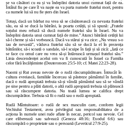
se va căsători cu ea și va îndeplini datoria unui cumnat față de ea.
Întâiul fiu pe care îl va naște ea va purta numele fratelui mort, pentru
ca numele lui să nu fie șters din Israel.
Totuși, dacă un bărbat nu vrea să se căsătorească cu nevasta fratelui
său, ea să se ducă la bătrâni, la poarta cetății, și să spună: „Fratele
soțului meu refuză să ducă numele fratelui său în Israel. Nu va
îndeplini datoria unui cumnat față de mine.” Atunci bătrânii cetății lui
să-l cheme și să-i vorbească. Dacă va stărui și va zice: „Nu vreau s-o
iau de nevastă”, văduva fratelui său să se ducă la el în prezența
bătrânilor, să-i scoată o sandale, să-l scuipe în față și să zică: „Iată ce
se face cu omul care nu vrea să-și întărească urmașul fratelui său.”
Linia descendenței acelui om va fi cunoscută în Israel ca Familia
celor fără încălțăminte (Deuteronom 25:5-10; cf. Matei 22:23-28).
Naomi și Rut aveau nevoie de o rudă răscumpărătoare. Întrucât în ​​
cultura evreiască, familiile încercau să păstreze pământul în familie,
dacă o rudă apropiată trebuia să-și vândă pământul sau să se vândă
pe sine pentru a plăti datorii, o altă rudă apropiată trebuia să plătească
sau să răscumpere datoria. Nu toată lumea se califica drept
răscumpărător. Trebuia să fii o rudă sau o rudă apropiată.
Rudă Mântuitoare: o rudă de sex masculin care, conform legii
Vechiului Testament, avea privilegiul sau responsabilitatea de a
acționa în numele unei rude aflate în necaz, pericol sau nevoie. Cel
care eliberează sau salvează (Geneza 48:16; Exodul 6:6) sau
răscumpără o proprietate sau o persoană (Leveticul 27:9-25).