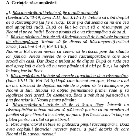
A. Cerințele răscumpărării
„
1.
Răscumpărătorul trebuie să fie o rudă apropiată
(Leviticul 25:48-49, Evrei 2:11, Rut 3:12-13). Trebuia să aibă dreptul
de a Răscumpăra (să fie o rudă). Boaz și-a dat seama că nu era cea
mai apropiată rudă. După ce Rut i-a cerut să o răscumpere pe
Naomi și pe ea însăși, Boaz a promis că o va răscumpăra a doua zi.
2.
Răscumpărătorul trebuie să-și îndeplinească de bunăvoie lucrarea
de răscumpărare
. Trebuie să fie dispus să Răscumpere!(Leviticul
25:25, Galateni 4:4-5, Rut 3:13b).
Naomi și Rut aveau nevoie ca cineva să le răscumpere din situația
lor jalnică. Aveau nevoie de o rudă răscumpărătoare care să-i
scoată din casă. Dar Boaz a trebuit să fie dispus. După ce ruda cea
mai apropiată a decis că nu vrea pământul și nici pe Rut, i l-a oferit
în întregime lui Boaz.
3.
Răscumpărătorul trebuie să posede capacitatea de a răscumpăra
.
(Ioan 10:11-18, Rut 4:4-6).După cum tocmai am spus, Boaz a avut
un mic obstacol de depășit înainte de a putea să le răscumpere pe
Naomi și Rut. Trebuia să obțină permisiunea primei rude și să
legalizeze acel acord. De asemenea, Boaz a trebuit să plătească un
preț financiar lui Naomi pentru pământ.
4.
Răscumpărătorul trebuie să fie el însuși liber
. Întrucât un
răscumpărător trebuia adesea să plătească pentru ca un membru al
familiei să fie eliberat din sclavie, nu putea fi el însuși sclav în timp ce
plătea pentru ca altul să fie eliberat.
5.
Răscumpărătorul trebuie să plătească prețul răscumpărării
. Boaz
avea capitalul financiar necesar pentru a plăti datoria de care
Naomi și Rut aveau nevoie.
”