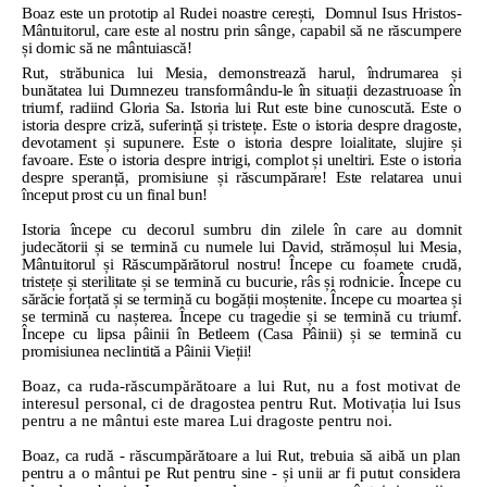
Boaz este un prototip al Rudei noastre cerești,
Domnul Isus Hristos-
Mântuitorul, care este al nostru prin sânge, capabil să ne răscumpere
și dornic să ne mântuiască!
Rut, străbunica lui Mesia, demonstrează harul, îndrumarea și
bunătatea lui Dumnezeu transformându-le în situații dezastruoase în
triumf, radiind Gloria Sa. Istoria lui Rut este bine cunoscută. Este o
istoria despre criză, suferință și tristețe. Este o istoria despre dragoste,
devotament și supunere. Este o istoria despre loialitate, slujire și
favoare. Este o istoria despre intrigi, complot și uneltiri. Este o istoria
despre speranță, promisiune și răscumpărare! Este relatarea unui
început prost cu un final bun!
Istoria începe cu decorul sumbru din zilele în care au domnit
judecătorii și se termină cu numele lui David, strămoșul lui Mesia,
Mântuitorul și Răscumpărătorul nostru! Începe cu foamete crudă,
tristețe și sterilitate și se termină cu bucurie, râs și rodnicie. Începe cu
sărăcie forțată și se termină cu bogății moștenite. Începe cu moartea și
se termină cu nașterea. Începe cu tragedie și se termină cu triumf.
Începe cu lipsa pâinii în Betleem (Casa Pâinii) și se termină cu
promisiunea neclintită a Pâinii Vieții!
Boaz, ca ruda-răscumpărătoare a lui Rut, nu a fost motivat de
interesul personal, ci de dragostea pentru Rut. Motivația lui Isus
pentru a ne mântui este marea Lui dragoste pentru noi.
Boaz, ca rudă - răscumpărătoare a lui Rut, trebuia să aibă un plan
pentru a o mântui pe Rut pentru sine - și unii ar fi putut considera