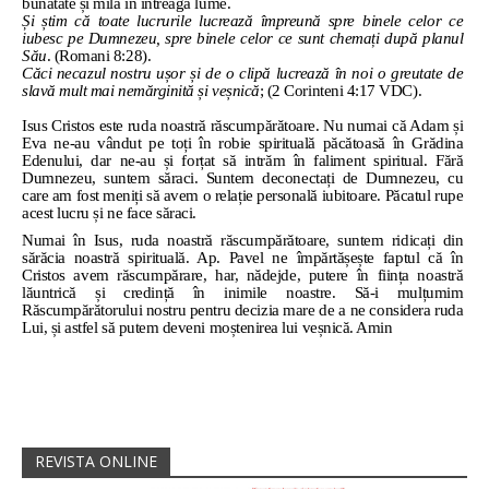
bunătate și milă în întreaga lume.
Și știm că toate lucrurile lucrează împreună spre binele celor ce
iubesc pe Dumnezeu, spre binele celor ce sunt chemați după planul
Său
. (Romani 8:28).
Căci necazul nostru ușor și de o clipă lucrează în noi o greutate de
slavă mult mai nemărginită și veșnică
; (2 Corinteni 4:17 VDC).
Isus Cristos este ruda noastră răscumpărătoare. Nu numai că Adam și
Eva ne-au vândut pe toți în robie spirituală păcătoasă în Grădina
Edenului, dar ne-au și forțat să intrăm în faliment spiritual. Fără
Dumnezeu, suntem săraci. Suntem deconectați de Dumnezeu, cu
care am fost meniți să avem o relație personală iubitoare. Păcatul rupe
acest lucru și ne face săraci.
Numai în Isus, ruda noastră răscumpărătoare, suntem ridicați din
sărăcia noastră spirituală. Ap. Pavel ne împărtășește faptul că în
Cristos avem răscumpărare, har, nădejde, putere în ființa noastră
lăuntrică și credință în inimile noastre. Să-i mulțumim
Răscumpărătorului nostru pentru decizia mare de a ne considera ruda
Lui, și astfel să putem deveni moștenirea lui veșnică. Amin
REVISTA ONLINE