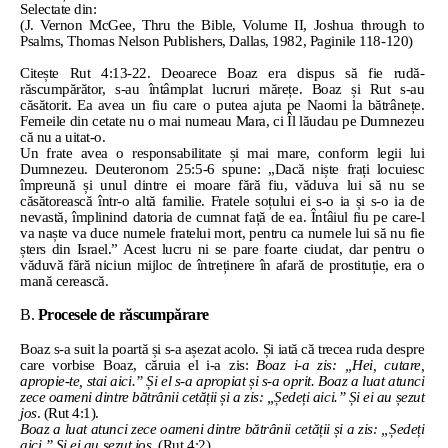
Selectate din:
(J. Vernon McGee, Thru the Bible, Volume II, Joshua through to
Psalms, Thomas Nelson Publishers, Dallas, 1982, Paginile 118-120)
Citește Rut 4:13-22. Deoarece Boaz era dispus să fie rudă-
răscumpărător, s-au întâmplat lucruri mărețe. Boaz și Rut s-au
căsătorit. Ea avea un fiu care o putea ajuta pe Naomi la bătrânețe.
Femeile din cetate nu o mai numeau Mara, ci Îl lăudau pe Dumnezeu
că nu a uitat-o.
Un frate avea o responsabilitate și mai mare, conform legii lui
Dumnezeu. Deuteronom 25:5-6 spune: „Dacă niște frați locuiesc
împreună și unul dintre ei moare fără fiu, văduva lui să nu se
căsătorească într-o altă familie. Fratele soțului ei s-o ia și s-o ia de
nevastă, împlinind datoria de cumnat față de ea. Întâiul fiu pe care-l
va naște va duce numele fratelui mort, pentru ca numele lui să nu fie
șters din Israel.” Acest lucru ni se pare foarte ciudat, dar pentru o
văduvă fără niciun mijloc de întreținere în afară de prostituție, era o
mană cerească.
B.
Procesele de răscumpărare
Boaz s-a suit la poartă și s-a așezat acolo. Și iată că trecea ruda despre
care vorbise Boaz, căruia el i-a zis:
Boaz i-a zis: „Hei, cutare,
apropie-te, stai aici.” Și el s-a apropiat și s-a oprit. Boaz a luat atunci
zece oameni dintre bătrânii cetății și a zis: „Ședeți aici.” Și ei au șezut
jos
. (Rut 4:1).
Boaz a luat atunci zece oameni dintre bătrânii cetății și a zis: „Ședeți
aici.” Și ei au șezut jos
. (Rut 4:2).