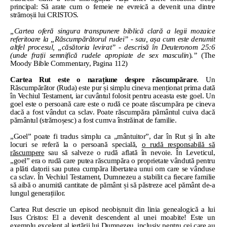
principal: Să arate cum o femeie ne evreică a devenit una dintre
strămoșii lui CRISTOS.
„Cartea oferă singura transpunere biblică clară a legii mozaice
referitoare la „Răscumpărătorul rudei” - sau, așa cum este denumit
altfel procesul, „căsătoria levirat” - descrisă în Deuteronom 25:6
(unde frații semnifică rudele apropiate de sex masculin
).
”
(The
Moody Bible Commentary, Pagina 112)
Cartea Rut este o narațiune despre răscumpărare
. Un
Răscumpărător (Ruda) este pur și simplu cineva menționat prima dată
în Vechiul Testament, iar cuvântul folosit pentru aceasta este goel. Un
goel este o persoană care este o rudă ce poate răscumpăra pe cineva
dacă a fost vândut ca sclav. Poate răscumpăra pământul cuiva dacă
pământul (strămoșesc) a fost cumva înstrăinat de familie.
„Goel” poate fi tradus simplu ca „mântuitor”, dar în Rut și în alte
locuri se referă la o persoană specială,
o rudă responsabilă să
răscumpere
sau să salveze o rudă aflată în nevoie. În Leveticul,
„goel” era o rudă care putea răscumpăra o proprietate vândută pentru
a plăti datorii sau putea cumpăra libertatea unui om care se vânduse
ca sclav. În Vechiul Testament, Dumnezeu a stabilit ca fiecare familie
să aibă o anumită cantitate de pământ și să păstreze acel pământ de-a
lungul generațiilor.
Cartea Rut descrie un episod neobișnuit din linia genealogică a lui
Isus Cristos: El a devenit descendent al unei moabite! Este un
exemplu excelent al iertării lui Dumnezeu, inclusiv pentru cei care au