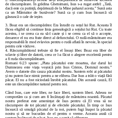
de răscumpărare. În grădina Ghetsimani, Isus s-a rugat astfel: „Tată,
dacă este cu putință, depărtează de la Mine paharul acesta.” Sună asta
ca un Mântuitor de bunăvoie? Sună ca și cum Isus încearcă să
găsească o cale de ieșire.
3. Boaz era un răscumpărător. Era înrudit cu soțul lui Rut. Aceasta îl
făcea eligibil să continue linia genealogică a soțului lui Rut. Cu toate
acestea, i se cerea ca ea să-l caute și i se cerea ca el să o accepte,
deoarece el nu era frate direct al defunctului. O rudă-mântuitoare era
responsabilă în mod evlavios pentru o rudă aflată în nevoie, în special
pentru cele văduve.
4. Răscumpărătorul trebuie să fie el însuși liber. Boaz era liber de
sclavie și liber de datorii, ceea ce l-a făcut o alegere excelentă pentru
a fi ruda răscumpărătoare.
Romani 6:23 spune: „Plata păcatului este moartea, dar darul lui
Dumnezeu este viața veșnică prin Isus Cristos, Domnul nostru.”
Avem o datorie din cauza păcatului nostru. Suntem robi ai păcatului
și nu putem face nimic pentru a ne elibera. Dar Isus a trăit o viață fără
păcat. El nu a fost niciodată înrobit păcatului. Din această cauză, El
este un răscumpărător natural pentru noi.
Când Isus, care este liber, ne face liberi, suntem liberi. Adesea ne
comportăm ca și cum am fi încătușați de mântuirea noastră. Păcatul
nostru preferat este amenințat de Isus pentru că El vrea să ne
răscumpere de tot păcatul și de efectele păcatului. În timp ce Isus
încearcă să smulgă păcatul de la noi, putem fugi înapoi la păcatul
nostru și să ne bucurăm de el pentru o vreme. Aceasta arată că
suntem încătușați de păcat. Isus nu a venit să elibereze