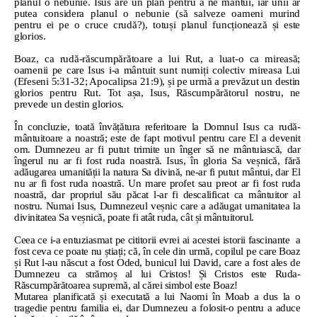
planul o nebunie. Isus are un plan pentru a ne mântui, iar unii ar
putea considera planul o nebunie (să salveze oameni murind
pentru ei pe o cruce crudă?), totuși planul funcționează și este
glorios.
Boaz, ca rudă-răscumpărătoare a lui Rut, a luat-o ca mireasă;
oamenii pe care Isus i-a mântuit sunt numiți colectiv mireasa Lui
(Efeseni 5:31-32; Apocalipsa 21:9), și pe urmă a prevăzut un destin
glorios pentru Rut. Tot așa, Isus, Răscumpărătorul nostru, ne
prevede un destin glorios.
În concluzie, toată învățătura referitoare la Domnul Isus ca rudă-
mântuitoare a noastră; este de fapt motivul pentru care El a devenit
om. Dumnezeu ar fi putut trimite un înger să ne mântuiască, dar
îngerul nu ar fi fost ruda noastră. Isus, în gloria Sa veșnică, fără
adăugarea umanității la natura Sa divină, ne-ar fi putut mântui, dar El
nu ar fi fost ruda noastră. Un mare profet sau preot ar fi fost ruda
noastră, dar propriul său păcat l-ar fi descalificat ca mântuitor al
nostru. Numai Isus, Dumnezeul veșnic care a adăugat umanitatea la
divinitatea Sa veșnică, poate fi atât ruda, cât și mântuitorul.
Ceea ce i-a entuziasmat pe cititorii evrei ai acestei istorii fascinante
a
fost ceva ce poate nu știați; că, în cele din urmă, copilul pe care Boaz
și Rut l-au născut a fost Oded, bunicul lui David, care a fost ales de
Dumnezeu ca strămoș al lui Cristos! Și Cristos este Ruda-
Răscumpărătoarea supremă, al cărei simbol este Boaz!
Mutarea planificată și executată a lui Naomi în Moab a dus la o
tragedie pentru familia ei, dar Dumnezeu a folosit-o pentru a aduce