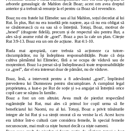
arborele genealogic de Mahlon decât Boaz; acest om avea dreptul
anterior și a trebuit să renunțe la el pentru ca Boaz să-l revendice.
Boaz nu era fratele lui Elimelec sau al lui Mahlon, soțul decedat al lui
Rut. În plus, Rut nu era israelită prin naștere, așa că nu era obligat să
se căsătorească cu ea sau să o întrețină. Totuși, Boaz, motivat de
„hesed” (dragoste fidelă), precum și de respectul său pentru Rut, a
ales să-și asume rolul de „goel”. Boaz a pus la cale un plan. Citește
Rut 3:9-13. Boaz era un om de acțiune.
Rut 4:1-10.
Ruda mai apropiată, care trebuia să acționeze ca tutore-
răscumpărător, nu își îndeplinea responsabilitățile. Poate că deja
cultiva pământul lui Elimelec, fără a se ocupa de văduvă sau de
moștenitori. Boaz l-a presat să-și îndeplinească toate responsabilitățile
ca „goel”, dar el era interesat doar de pământ, nu de văduve.
Boaz, însă, a intervenit pentru a fi adevăratul „goel”, împlinind
prevederea lui Dumnezeu pentru răscumpărare. A cumpărat legal
proprietatea, a luat-o pe Rut de soție și s-a angajat să întrețină orice
copil care se năștea în familie.
Boaz a fost un om altruist. Avea mult de pierdut respectând
rugămințile lui Rut, mai ales că primul lor copil urma să fie
beneficiarul lui Naomi, nu al lui. Totuși, Boaz a privit trăsăturile
integre ale lui Rut și s-a simțit onorat că ea venise la el. Acest lucru
era izbitor într-o cultură care considera femeile, în special femeile
necunoscute, mai mult ca niște bunuri decât ca niște oameni.