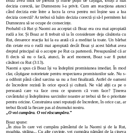
Boaz avea mult de pierdut și foarte puțin de câștigat, totuși a luat
decizia corectă, iar Dumnezeu l-a privit. Cum am reacționa atunci
când decizia este între a lucra la ceva pentru noi înșine sau a lua
decizia corectă? Ar trebui să luăm decizia corectă și să-I permitem lui
Dumnezeu să se ocupe de consecințe.
Probabil că Rut și Naomi au acceptat că Boaz era cea mai apropiată
rudă a lor. Și Boaz ar fi trebuit să ia în considerare deja căsătoria cu
Rut, deoarece reacția lui la ea arată că a meditat la toate. Un bărbat
din cetate era o rudă mai apropiată decât Boaz și acest bărbat avea
dreptul principal să o accepte pe Rut ca parteneră. Presupunând că ar
fi decis să nu o facă, atunci, în acel moment, Boaz s-ar fi putut
căsători cu Rut (3:13).
Naomi a spus că Boaz își va îndeplini promisiunea imediat. În mod
clar, câștigase notorietate pentru respectarea promisiunilor sale. Nu s-
a odihnit până când sarcina sa nu a fost finalizată. Astfel de oameni
de încredere rezistă în orice epocă și cultură. Ne văd alții ca pe o
persoană care va face ceea ce spunem că vom face? Ținerea
cuvântului și îndeplinirea sarcinilor noastre ar trebui să fie o prioritate
pentru oricine. Construirea unei reputații de încredere, în orice caz, ar
trebui făcută la fiecare pas al drumului nostru.
„
O voi cumpăra. O voi răscumpăra
.”
Boaz spune:
„În ziua în care vei cumpăra pământul de la Naomi și de la Rut,
moabita, străina... Cu alte cuvinte, vei cumpăra pământ de la cineva