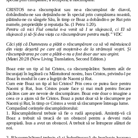
CRISTOS ne-a răscumpărat sau ne-a răscumpărat de diavol,
dobândindu-ne sau deținându-ne în special prin cumpărarea noastră,
plătindu-ne cu sângele Său, în timp ce Boaz a dobândit-o pe Rut prin
numele, proprietățile și reputația Sa. (1 Petru 1:20).
Pentru că nici Fiul omului n-a venit să I se slujească, ci El să
slujească și să-Și dea viața ca răscumpărare pentru mulți.” VDC
Căci știți că Dumnezeu a plătit o răscumpărare ca să vă mântuiască
din viața deșartă pe care ați moștenit-o de la strămoșii voștri. Și
răscumpărarea pe care a plătit-o nu a fost doar aur sau argint
.
(Matei 20:28 (New Living Translation, Second Edition.)
Boaz este un tip al lui Cristos, ca răscumpărător. Suntem atât de
încurajați în legătură cu Mântuitorul nostru, Isus Cristos, privindu-l pe
Boaz în modul în care a îngrijit de Naomi și Rut.
Cum este Boaz un tip al lui Cristos? Prin ceea ce putea face pentru
Naomi și Rut, Isus Cristos poate face și mai mult pentru fiecare
păcătos care are nevoie de răscumpărare. Boaz este doar o imagine a
ceea ce a ajuns să fie Cristos. Boaz a putut doar să le răscumpere pe
Naomi și Rut, în timp ce Cristos a venit să răscumpere întreaga lume.
Comparând cerințele răscumpărătorului:
1. Răscumpărătorul trebuie să fie o rudă apropiată. Amintiți-vă că
Boaz a trebuit să treacă de un obstacol pentru a deveni ruda
apropiată. Isus a avut un obstacol. A trebuit să se întrupeze alături de
noi.
2. Răscumpărătorul trebuie să-și îndeplinească de bunăvoie lucrarea