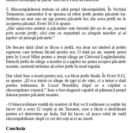
5. Răscumpărătorul trebuie să aibă prețul răscumpărării. În Vechiul
Testament, oamenilor li se spunea să ofere jertfe pentru păcatele lor.
Jertfeau un taur sau un țap pentru păcatele lor, dar acea jertfă nu le
acoperea păcatul. Evrei 10:3-4 spune:
„
Dar aducerea aminte a păcatelor este înnoită din an în an, tocmai
prin aceste jertfe; căci este cu neputință ca sângele taurilor și al
țapilor să șteargă păcatele
.”
De fiecare dată când se făcea o jertfă, era doar un simbol al jertfei
supreme care trebuia făcută pentru noi. O dată pe an, marele preot
intra în Locul Sfânt pentru a stropi sânge pe Chivotul Legământului.
Întrucât jertfa de sânge a taurilor și a țapilor nu putea acoperi păcatele
noastre, oamenii trebuiau să ofere jertfe în mod regulat.
Dar când Isus a murit pentru noi, s-a făcut jertfa finală. În Evrei 9:12,
se spune: „El n-a intrat cu sânge de țapi și de viței, ci a intrat o dată
pentru totdeauna în Locul Preasfânt, după ce a căpătat o
răscumpărare veșnică.” Isus a fost singurul capabil să plătească prețul
datorat pentru păcatele noastre.
- O binecuvântare rostită de martori că Rut va fi roditoare ca soțiile lui
Iacov (el a avut 12 copii) și ale Tamarei, care a făcut o desfrânată
pentru a-l determina pe Iuda, fiul lui Iacov, să joace rolul de rudă
răscumpărătoare după ce cei doi soți ai ei au murit.
Concluzia