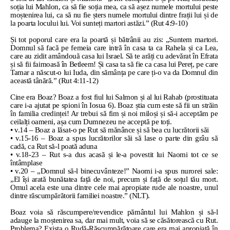
soția lui Mahlon, ca să fie soția mea, ca să așez numele mortului peste
moștenirea lui, ca să nu fie șters numele mortului dintre frații lui și de
la poarta locului lui. Voi sunteți martori astăzi.” (Rut 4:9-10)
Și tot poporul care era la poartă și bătrânii au zis: „Suntem martori.
Domnul să facă pe femeia care intră în casa ta ca Rahela și ca Lea,
care au zidit amândouă casa lui Israel. Să te arăți cu adevărat în Efrata
și să fii faimoasă în Betleem! Și casa ta să fie ca casa lui Pereț, pe care
Tamar a născut-o lui Iuda, din sămânța pe care ți-o va da Domnul din
această tânără.” (Rut 4:11-12)
Cine era Boaz? Boaz a fost fiul lui Salmon și al lui Rahab (prostituata
care i-a ajutat pe spioni în Iosua 6). Boaz știa cum este să fii un străin
în familia credinței! Ar trebui să fim și noi miloși și să-i acceptăm pe
ceilalți oameni, așa cum Dumnezeu ne acceptă pe toți.
• v.14 – Boaz a lăsat-o pe Rut să mănânce și să bea cu lucrătorii săi
• v.15-16 – Boaz a spus lucrătorilor săi să lase o parte din grâu să
cadă, ca Rut să-l poată aduna
• v.18-23 – Rut s-a dus acasă și le-a povestit lui Naomi tot ce se
întâmplase
• v.20 – „Domnul să-l binecuvânteze!” Naomi i-a spus nurorei sale:
„El își arată bunătatea față de noi, precum și față de soțul tău mort.
Omul acela este una dintre cele mai apropiate rude ale noastre, unul
dintre răscumpărătorii familiei noastre.” (NLT).
Boaz voia să răscumpere/revendice pământul lui Mahlon și să-l
adauge la moștenirea sa, dar mai mult, voia să se căsătorească cu Rut.
Problema? Exista o Rudă-Răscumpărătoare care era mai apropiată în