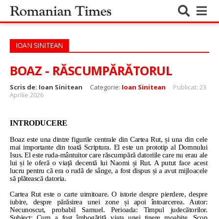
IOAN SINITEAN
BOAZ - RĂSCUMPĂRĂTORUL
Scris de:
Ioan Sinitean
Categorie:
Ioan Sinitean
Publicat: 23
Aprilie 2026
INTRODUCERE
Boaz este una dintre figurile centrale din Cartea Rut, și una din cele
mai importante din toată Scriptura. El este un prototip al Domnului
Isus. El este ruda-mântuitor care răscumpără datoriile care nu erau ale
lui și le oferă o viață decentă lui Naomi și Rut. A putut face acest
lucru pentru că era o rudă de sânge, a fost dispus și a avut mijloacele
să plătească datoria.
Cartea Rut este o carte uimitoare. O istorie despre pierdere, despre
iubire, despre părăsirea unei zone și apoi întoarcerea. Autor:
Necunoscut, probabil Samuel. Perioada: Timpul judecătorilor.
Subiect: Cum a fost îmbogățită viața unei tinere moabite. Scop