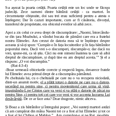
S-a așezat la poarta cetății. Poarta cetății este un loc unde se făceau
judecăți. Zece oameni dintre bătrânii cetății - ca martori. În
circumstanțe obișnuite, doi sau trei erau suficienți pentru a atesta o
înțelegere; Dar în cazuri importante, cum ar fi căsătoria, divorțul,
transferul de proprietate, era obiceiul evreilor să aibă zece.
Apoi a zis celui ce avea drept de răscumpărare: „Naomi, întorcându-
se din țara Moabului, a vândut bucata de pământ care era a fratelui
nostru Elimelec. Am crezut de datoria mea să te înștiințez despre
aceasta și să-ți spun: ‘Cumpăr-o în fața locuitorilor și în fața bătrânilor
poporului meu. Dacă vrei s-o răscumperi, răscumpăr-o; dar dacă nu
vrei, spune-mi, ca să știu. Căci nu este nimeni înaintea ta care să aibă
dreptul de răscumpărare, și după tine eu am dreptul acesta.’” Și el a
răspuns: „O voi răscumpăra.”
(Rut 4:3-4)
-Boaz urmează obiceiurile corecte și respectă legea, deoarece fratele
lui Elimelec avea primul drept de a răscumpăra pământul.
Pe cheltuiala lui, cu o cheltuială pe care nu o va recupera niciodată,
dintr-un anumit motiv,
el a plătit totuși o datorie pe care nu o datora,
secerând nu pentru sine, ci pentru moștenitorul care urma să vină,
imaginându-L pe Cristos care va veni și va plăti o datorie de păcat nu
pentru Sine, ci pentru toți cei care vor veni și vor accepta lucrarea Lui
desăvârșită
. De ce ar face asta? Doar dragoste, nimic altceva.
Și Boaz a zis bătrânilor și întregului popor: „Voi sunteți martori astăzi
că am cumpărat din mâna Naomi tot ce a fost al lui Elimelec și tot ce
a fost al lui Chilion și Mahlon.” „Am cumpărat-o și pe Rut, moabita,