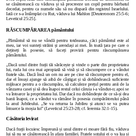
se căsătorească cu văduva și să procreeze un copil pentru bărbatul
decedat, pentru ca numele său să nu dispară din registrul Israelului.
Iată ce s-a întâmplat cu Rut, văduva lui Mahlon [Deuteronom 25:5-6;
Leveticul 25:25].
RĂSCUMPĂRAREA pământului
„Pământul să nu se vândă pentru totdeauna, căci pământul este al
meu, iar voi sunteți străini și arendași ai mei. În toată țara pe care o
dețineți în posesie, să faceți provizii pentru răscumpărarea
pământului.
„Dacă unul dintre frații tăi sărăcește și vinde o parte din proprietatea
lui, ruda lui cea mai apropiată să vină și să răscumpere ce a vândut
fratele său. Dacă însă un om nu are pe cine să răscumpere pentru el,
dar el însuși ajunge să aibă de câștigat și să dobândească suficiente
mijloace pentru a o răscumpăra, să calculeze prețul pentru anii de la
vânzarea casei și să dea înapoi restul celui căruia i-a vândut-o; apoi se
va întoarce la proprietatea lui. Dar dacă nu dobândește de ce să-și dea
banii înapoi, ce a vândut va rămâne în posesia cumpărătorului până
la anul Jubileului. „Se va returna la Jubileu și atunci se va putea
întoarce la moșia lui” (Leveticul 25:23-28; cf. Ieremia 32:1-15).
Căsătoria levirat
Dacă frații locuiesc împreună și unul dintre ei moare fără fiu, văduva
lui să nu se căsătorească în afara familiei. Fratele soțului ei o va lua și