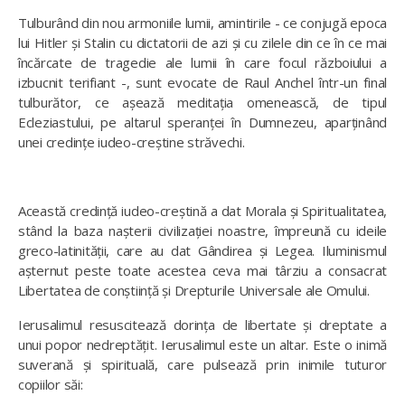
Tulburând din nou armoniile lumii, amintirile - ce conjugă epoca
lui Hitler și Stalin cu dictatorii de azi și cu zilele din ce în ce mai
încărcate de tragedie ale lumii în care focul războiului a
izbucnit terifiant -, sunt evocate de Raul Anchel într-un final
tulburător, ce așează meditația omenească, de tipul
Ecleziastului, pe altarul speranței în Dumnezeu, aparținând
unei credințe iudeo-creștine străvechi.
Această credință iudeo-creștină a dat Morala și Spiritualitatea,
stând la baza nașterii civilizației noastre, împreună cu ideile
greco-latinității, care au dat Gândirea și Legea. Iluminismul
așternut peste toate acestea ceva mai târziu a consacrat
Libertatea de conștiință și Drepturile Universale ale Omului.
Ierusalimul resuscitează dorința de libertate și dreptate a
unui popor nedreptățit. Ierusalimul este un altar. Este o inimă
suverană și spirituală, care pulsează prin inimile tuturor
copiilor săi: