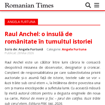
ANGELA FURTUNA
Raul Anchel: o insulă de
românitate în tumultul istoriei
Scris de:
Angela Furtună
Categorie:
Angela Furtuna
Publicat: 28 Mai 2026
Raul Anchel este un călător între lumi cărora le consacră
deopotrivă misiunea de observator, designator și cronicar.
Conștient de responsabilitatea pe care subiectivitatea privirii
auctoriale și-o asumă față de istorie, textele sale se vor «
iluzii trăite sub cerul etern », la întâlnirea dintre povestea unui
om și marea enciclopedie a sufletului lumii. Cu această măsură
își invită autorul cititorii pentru a degusta enigmele din noua
sa carte,
Potirul de miere și foc – Jarul din catifea. Iluzii trăite
sub cerul etern, Editura PIM, Iași, 2026.