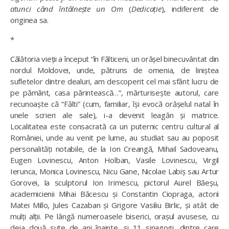
atunci când întâlnește un Om
(
Dedicație
), indiferent de
originea sa.
*
Călătoria vieții a început “în Fălticeni, un orășel binecuvântat din
nordul Moldovei, unde, pătruns de omenia, de liniștea
sufletelor dintre dealuri, am descoperit cel mai sfânt lucru de
pe pământ, casa părintească…”, mărturisește autorul, care
recunoaște că “Fălti” (cum, familiar, își evocă orășelul natal în
unele scrieri ale sale), i-a devenit leagăn și matrice.
Localitatea este consacrată ca un puternic centru cultural al
României, unde au venit pe lume, au studiat sau au poposit
personalități notabile, de la Ion Creangă, Mihail Sadoveanu,
Eugen Lovinescu, Anton Holban, Vasile Lovinescu, Virgil
Ierunca, Monica Lovinescu, Nicu Gane, Nicolae Labiş sau Artur
Gorovei, la sculptorul Ion Irimescu, pictorul Aurel Băeşu,
academicienii Mihai Băcescu şi Constantin Ciopraga, actorii
Matei Millo, Jules Cazaban şi Grigore Vasiliu Birlic, și atât de
mulți alții. Pe lângă numeroasele biserici, orașul avusese, cu
deja două sute de ani înainte, și 11 sinagogi, dintre care