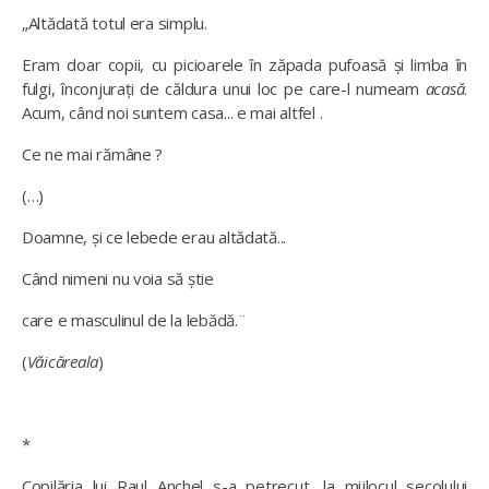
„Altădată totul era simplu.
Eram doar copii, cu picioarele în zăpada pufoasă și limba în
fulgi, înconjurați de căldura unui loc pe care-l numeam
acasă
.
Acum, când noi suntem casa... e mai altfel .
Ce ne mai rămâne ?
(…)
Doamne, și ce lebede erau altădată...
Când nimeni nu voia să știe
care e masculinul de la lebădă.¨
(
Văicăreala
)
*
Copilăria lui Raul Anchel s-a petrecut, la mijlocul secolului