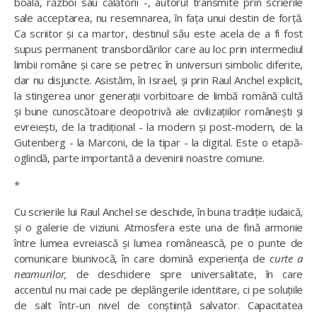
boală, război sau călătorii -, autorul transmite prin scrierile
sale acceptarea, nu resemnarea, în fața unui destin de forță.
Ca scriitor și ca martor, destinul său este acela de a fi fost
supus permanent transbordărilor care au loc prin intermediul
limbii române și care se petrec în universuri simbolic diferite,
dar nu disjuncte. Asistăm, în Israel, și prin Raul Anchel explicit,
la stingerea unor generații vorbitoare de limbă română cultă
și bune cunoscătoare deopotrivă ale civilizațiilor românești și
evreiești, de la tradițional - la modern și post-modern, de la
Gutenberg - la Marconi, de la tipar - la digital. Este o etapă-
oglindă, parte importantă a devenirii noastre comune.
*
Cu scrierile lui Raul Anchel se deschide, în buna tradiție iudaică,
și o galerie de viziuni. Atmosfera este una de fină armonie
între lumea evreiască și lumea românească, pe o punte de
comunicare biunivocă, în care domină experiența de
curte a
neamurilor,
de deschidere spre universalitate, în care
accentul nu mai cade pe deplângerile identitare, ci pe soluțiile
de salt într-un nivel de conștiință salvator. Capacitatea