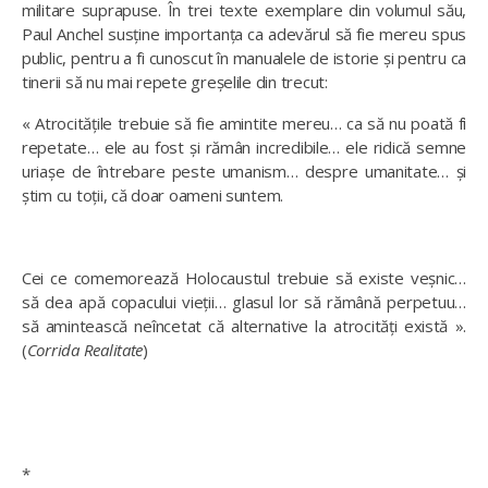
militare suprapuse. În trei texte exemplare din volumul său,
Paul Anchel susține importanța ca adevărul să fie mereu spus
public, pentru a fi cunoscut în manualele de istorie și pentru ca
tinerii să nu mai repete greșelile din trecut:
« Atrocitățile trebuie să fie amintite mereu… ca să nu poată fi
repetate… ele au fost și rămân incredibile… ele ridică semne
uriașe de întrebare peste umanism… despre umanitate… și
știm cu toții, că doar oameni suntem.
Cei ce comemorează Holocaustul trebuie să existe veșnic…
să dea apă copacului vieții… glasul lor să rămână perpetuu…
să amintească neîncetat că alternative la atrocități există ».
(
Corrida Realitate
)
*