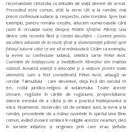
recomandate cititorului ca atitudini de viață demne de urmat.
Procedeul este comun, atât la evrei cât și la români, mai
precis confesiunii iudaice și, respectiv, celei creștine. Spre bun
exemplu, pentru românii creștini, aducem numeroasele cărți
(sunt în circulație sute) despre
Pildele Sfinților Părinți
, una
dintre cele recente fiind și
Cartea Ascultării – Cuvinte pentru
ascultare adunate de la mulți sfinți și dumnezeiești părinți spre
folosul tuturor celor ce vor să se mântuiască.
Cităm ca exemplu,
la evreii cu confesiune iudaică, celebra carte
Pirkei Avot.
Cuvintele de înțelepciune și învățăturile Părinților din tradiția
iudaică
. Această
esență a educației și a viețuirii printre toate
semințiile,
cum a fost considerată Pirkei Avot, adaugă un
corolar Talmudului - care devenise, deja încă din secolul III
e.n., codul juridico-religios al iudaismului. Toate aceste
izvoare, regăsite în cărțile de rugăciune, propovăduiesc
datoria evreului de a căuta și de a practica înțelepciunea și
etica. Finalmente, observăm cât de similare sunt, la evrei și la
români, procedeele de a mânui cuvintele în spiritul unui Bine
comun, având izvoare similare în religiile acestor neamuri, deci
în sursele inițiatice și originare prin care erau șlefuite