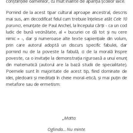
conștiințele oamenilor, cu mult înainte de apariția școlilor laice.
Pornind de la acest tipar cultural aproape ancestral, descris
mai sus, am decodificat felul cum trebuie înțelese atât
Cele 10
porunci
, enunțate de Paul Anchel, la începului cărții - ca un cod
ludic de bună vecinătate, al « bucuriei ce dă tot și nu cere
nimic » -, dar și numeroase alte texte sapiențiale din volum,
prin care autorul adoptă un discurs specific fabulei, dar
pornind nu de la poveste la fabulă, ci de la morală înspre
poveste, ca o invitație la demonstrația riguroasă a unui enunț
din matematică (autorul are la bază studii de specialitate).
Poemele sunt în majoritate de acest tip, fiind dominate de
idei, pledoarii și meditații în cheie moral-etică, și mai puțin de
metafore sau de ermetism:
„Motto
:
Oglinda… Nu minte
.