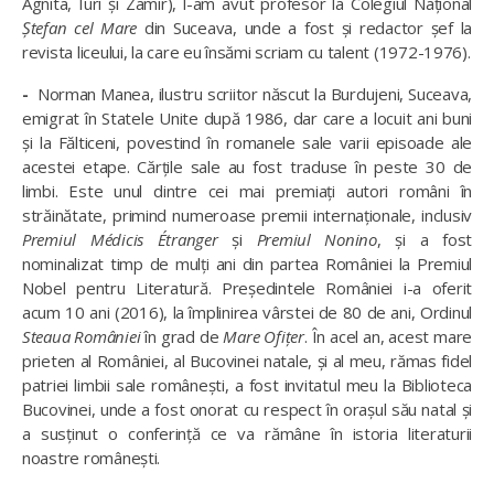
Agnita, Iuri și Zamir), l-am avut profesor la Colegiul Național
Ștefan cel Mare
din Suceava, unde a fost și redactor șef la
revista liceului, la care eu însămi scriam cu talent (1972-1976).
-
Norman Manea, ilustru scriitor născut la Burdujeni, Suceava,
emigrat în Statele Unite după 1986, dar care a locuit ani buni
și la Fălticeni, povestind în romanele sale varii episoade ale
acestei etape. Cărțile sale au fost traduse în peste 30 de
limbi. Este unul dintre cei mai premiați autori români în
străinătate, primind numeroase premii internaționale, inclusiv
Premiul Médicis Étranger
și
Premiul Nonino
, și a fost
nominalizat timp de mulți ani din partea României la Premiul
Nobel pentru Literatură. Președintele României i-a oferit
acum 10 ani (2016), la împlinirea vârstei de 80 de ani, Ordinul
Steaua României
în grad de
Mare Ofițer
. În acel an, acest mare
prieten al României, al Bucovinei natale, și al meu, rămas fidel
patriei limbii sale românești, a fost invitatul meu la Biblioteca
Bucovinei, unde a fost onorat cu respect în orașul său natal și
a susținut o conferință ce va rămâne în istoria literaturii
noastre românești.