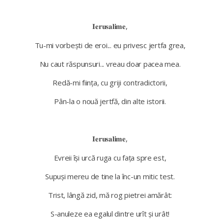
,
𝐈𝐞𝐫𝐮𝐬𝐚𝐥𝐢𝐦𝐞
Tu-mi vorbești de eroi... eu privesc jertfa grea,
Nu caut răspunsuri... vreau doar pacea mea.
Redă-mi ființa, cu griji contradictorii,
Pân-la o nouă jertfă, din alte istorii.
,
𝐈𝐞𝐫𝐮𝐬𝐚𝐥𝐢𝐦𝐞
Evreii își urcă ruga cu fața spre est,
Supuși mereu de tine la înc-un mitic test.
Trist, lângă zid, mă rog pietrei amărât:
S-anuleze ea egalul dintre urît și urât!