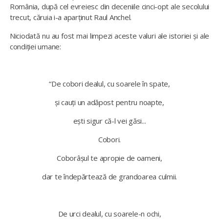
România, după cel evreiesc din deceniile cinci-opt ale secolului
trecut, căruia i-a aparținut Raul Anchel.
Niciodată nu au fost mai limpezi aceste valuri ale istoriei și ale
condiției umane:
“
De cobori dealul, cu soarele în spate,
și cauți un adăpost pentru noapte,
ești sigur că-l vei găsi...
Cobori.
Coborâșul te apropie de oameni,
dar te îndepărtează de grandoarea culmii.
De urci dealul, cu soarele-n ochi,