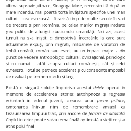
ultima supraviețuitoare, Sinagoga Mare, reconstruită după un
mare incendiu, mai poartă torța învățăturii specifice unei mari
culturi – cea evreiască – înscrisă timp de multe secole în vad
de trecere și prin România, pe calea marilor migrații iradiate
geo-politic de-a lungul zbuciumului umanității. Nici azi, acest
tumult nu s-a liniștit, ci dimpotrivă. Încercările la care sunt
actualmete expuși, prin migrații, milioanele de vorbitori de
limbă română, români sau evrei, au un impact major - din
punct de vedere antropologic, cultural, civilizațional, psihologic
și nu numai – atât asupra culturii românești, cât și celei
evreiești. Totul se petrece accelerat și cu consecințe imposibil
de evaluat pe termen mediu și lung.
Există o singură soluție împotriva acestui
delete
operat în
memorie de accelerarea istoriei: autohipnoza și regresia
voluntară în edenul juvenil, crearea unor
perne psihice
,
cantonarea într-un ritm de remembrare amiabil cu
tezaurizarea timpului trăit, prin ancore de
fericire de altădată
.
Copilul interior poate salva tema finală optimistă a vieții ce și-a
atins polul final.