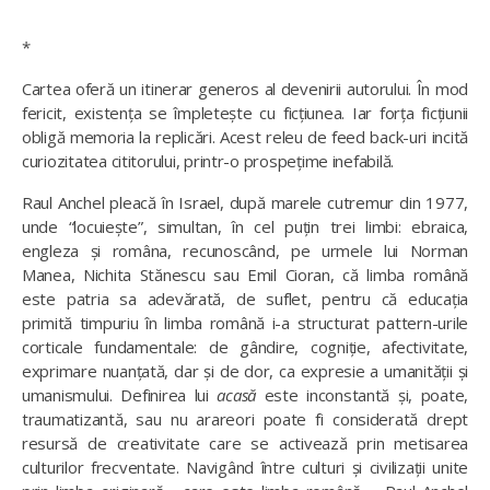
*
Cartea oferă un itinerar generos al devenirii autorului. În mod
fericit, existența se împletește cu ficțiunea. Iar forța ficțiunii
obligă memoria la replicări. Acest releu de feed back-uri incită
curiozitatea cititorului, printr-o prospețime inefabilă.
Raul Anchel pleacă în Israel, după marele cutremur din 1977,
unde “locuiește”, simultan, în cel puțin trei limbi: ebraica,
engleza și româna, recunoscând, pe urmele lui Norman
Manea, Nichita Stănescu sau Emil Cioran, că limba română
este patria sa adevărată, de suflet, pentru că educația
primită timpuriu în limba română i-a structurat pattern-urile
corticale fundamentale: de gândire, cogniție, afectivitate,
exprimare nuanțată, dar și de dor, ca expresie a umanității și
umanismului. Definirea lui
acasă
este inconstantă și, poate,
traumatizantă, sau nu arareori poate fi considerată drept
resursă de creativitate care se activează prin metisarea
culturilor frecventate. Navigând între culturi și civilizații unite