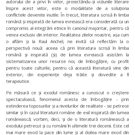
autorului de a privi în viitor, proiectându-și viziunile literare
înspre acest viitor, este o modalitate de a soluționa
conflictele devenite inutile. În trecut, literatura scrisă în limba
română și inspirată de lumea evreiască era considerată ca un
compromis al integrării etnice în canonul majoritar, pentru că
venea exclusiv din interior. Realitatea zilelor noastre, așa cum
o aflăm și la Raul Anchel, ne invită să reflectăm la o
perspectivă nouă: aceea că prin literatura scrisă în limba
română și inspirată (și) de lumea evreiască asistăm la
sistematizarea unor resurse noi, de îmbogățire, cu profit
pentru toate culturile, pentru că această literatură vine din
exterior, din experiențe deja trăite și dovedite a fi
terapeutice.
Pe măsură ce și exodul românesc a cunoscut o creștere
spectaculoasă, fenomenul acesta de îmbogățire - prin
extinderea toposurilor și a nivelurilor de realitate - se petrece
similar și în cazul literaturii române de exil inspirată din lumea
românească; vorbim, deci, și de o literatură românească a
exodului petrecut și cu românii în ultimele trei decenii. Este cel
mai mare exod la pace din lume și al doilea mare exod din