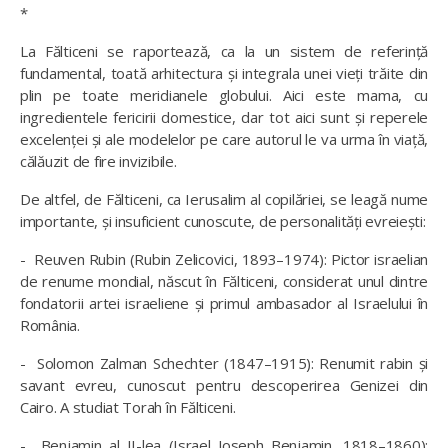
*
La Fălticeni se raportează, ca la un sistem de referință
fundamental, toată arhitectura și integrala unei vieți trăite din
plin pe toate meridianele globului. Aici este mama, cu
ingredientele fericirii domestice, dar tot aici sunt și reperele
excelenței și ale modelelor pe care autorul le va urma în viață,
călăuzit de fire invizibile.
De altfel, de Fălticeni, ca Ierusalim al copilăriei, se leagă nume
importante, și insuficient cunoscute, de personalități evreiești:
-
Reuven Rubin (Rubin Zelicovici, 1893–1974): Pictor israelian
de renume mondial, născut în Fălticeni, considerat unul dintre
fondatorii artei israeliene și primul ambasador al Israelului în
România.
-
Solomon Zalman Schechter (1847–1915): Renumit rabin și
savant evreu, cunoscut pentru descoperirea Genizei din
Cairo. A studiat Torah în Fălticeni.
-
Benjamin al II-lea (Israel Joseph Benjamin, 1818–1860):