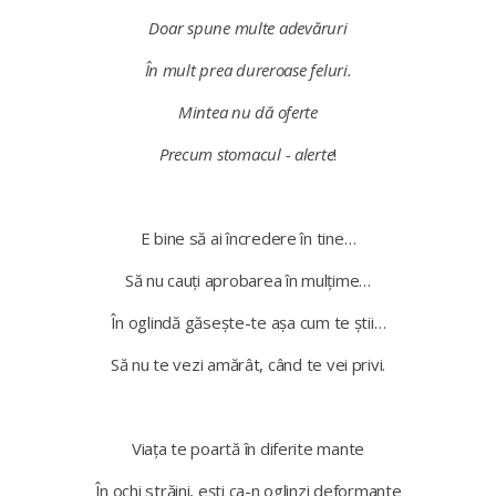
Doar spune multe adevăruri
În mult prea dureroase feluri.
Mintea nu dă oferte
Precum stomacul - alerte
!
E bine să ai încredere în tine…
Să nu cauți aprobarea în mulțime…
În oglindă găsește-te așa cum te știi…
Să nu te vezi amărât, când te vei privi.
Viața te poartă în diferite mante
În ochi străini, ești ca-n oglinzi deformante