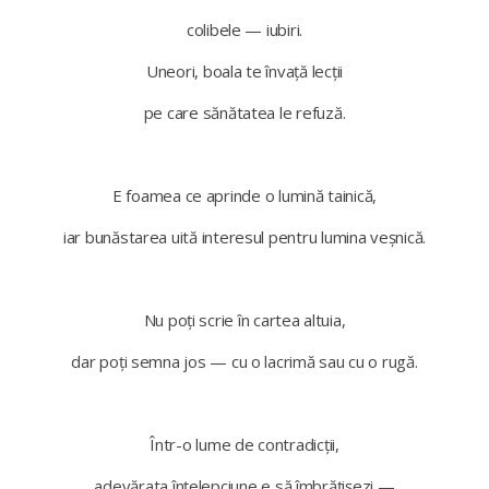
colibele — iubiri.
Uneori, boala te învață lecții
pe care sănătatea le refuză.
E foamea ce aprinde o lumină tainică,
iar bunăstarea uită interesul pentru lumina veșnică.
Nu poți scrie în cartea altuia,
dar poți semna jos — cu o lacrimă sau cu o rugă.
Într-o lume de contradicții,
adevărata înțelepciune e să îmbrățișezi —