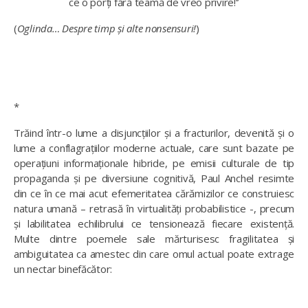
ce o porți fără team
ă
de vreo privire!’’
(
Oglinda… Despre timp și alte nonsensuri!
)
*
Trăind într-o lume a disjuncțiilor și a fracturilor, devenită și o
lume a conflagrațiilor moderne actuale, care sunt bazate pe
operațiuni informaționale hibride, pe emisii culturale de tip
propaganda și pe diversiune cognitivă, Paul Anchel resimte
din ce în ce mai acut efemeritatea cărămizilor ce construiesc
natura umană – retrasă în virtualități probabilistice -, precum
și labilitatea echilibrului ce tensionează fiecare existență.
Multe dintre poemele sale mărturisesc fragilitatea și
ambiguitatea ca amestec din care omul actual poate extrage
un nectar binefăcător: