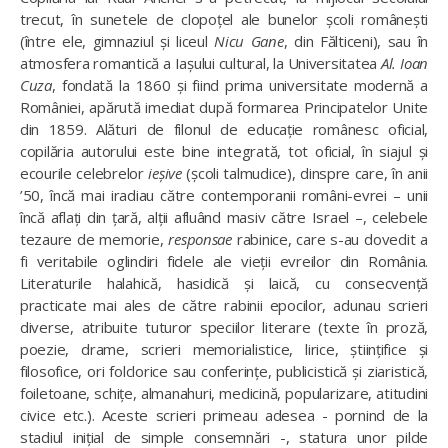
trecut, în sunetele de clopoțel ale bunelor școli românești
(între ele, gimnaziul și liceul
Nicu Gane
, din Fălticeni), sau în
atmosfera romantică a Iașului cultural, la Universitatea
Al. Ioan
Cuza
, fondată la 1860 și fiind prima universitate modernă a
României, apărută imediat după formarea Principatelor Unite
din 1859. Alături de filonul de educație românesc oficial,
copilăria autorului este bine integrată, tot oficial, în siajul și
ecourile celebrelor
ieșive
(școli talmudice), dinspre care, în anii
’50, încă mai iradiau către contemporanii români-evrei – unii
încă aflați din țară, alții afluând masiv către Israel –, celebele
tezaure de memorie,
responsae
rabinice, care s-au dovedit a
fi veritabile oglindiri fidele ale vieții evreilor din România.
Literaturile halahică, hasidică și laică, cu consecvență
practicate mai ales de către rabinii epocilor, adunau scrieri
diverse, atribuite tuturor speciilor literare (texte în proză,
poezie, drame, scrieri memorialistice, lirice, științifice și
filosofice, ori folclorice sau conferințe, publicistică și ziaristică,
foiletoane, schițe, almanahuri, medicină, popularizare, atitudini
civice etc.). Aceste scrieri primeau adesea - pornind de la
stadiul inițial de simple consemnări -, statura unor pilde