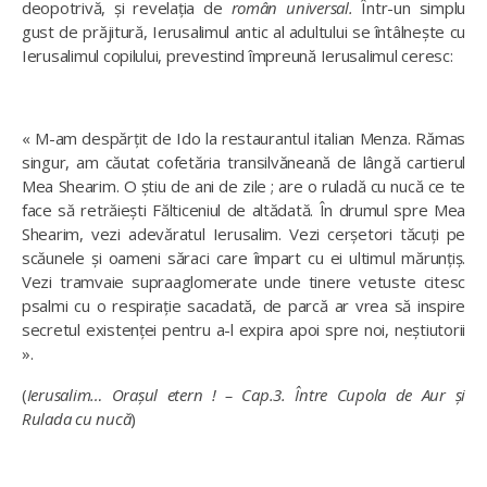
deopotrivă, și revelația de
român universal.
Într-un simplu
gust de prăjitură, Ierusalimul antic al adultului se întâlnește cu
Ierusalimul copilului, prevestind împreună Ierusalimul ceresc:
«
M-am despărțit de Ido la restaurantul italian Menza. Rămas
singur, am căutat cofetăria transilvăneană de lângă cartierul
Mea Shearim. O știu de ani de zile ; are o ruladă cu nucă ce te
face să retrăiești Fălticeniul de altădată. În drumul spre Mea
Shearim, vezi adevăratul Ierusalim. Vezi cerșetori tăcuți pe
scăunele și oameni săraci care împart cu ei ultimul mărunțiș.
Vezi tramvaie supraaglomerate unde tinere vetuste citesc
psalmi cu o respirație sacadată, de parcă ar vrea să inspire
secretul existenței pentru a-l expira apoi spre noi, neștiutorii
».
(
Ierusalim… Orașul etern ! – Cap.3. Între Cupola de Aur și
Rulada cu nucă
)