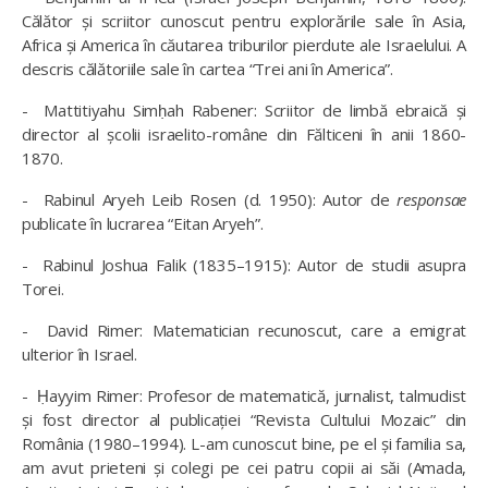
Călător și scriitor cunoscut pentru explorările sale în Asia,
Africa și America în căutarea triburilor pierdute ale Israelului. A
descris călătoriile sale în cartea “Trei ani în America”.
-
Mattitiyahu Simḥah Rabener: Scriitor de limbă ebraică și
director al școlii israelito-române din Fălticeni în anii 1860-
1870.
-
Rabinul Aryeh Leib Rosen (d. 1950): Autor de
responsae
publicate în lucrarea “Eitan Aryeh”.
-
Rabinul Joshua Falik (1835–1915): Autor de studii asupra
Torei.
-
David Rimer: Matematician recunoscut, care a emigrat
ulterior în Israel.
-
Ḥayyim Rimer: Profesor de matematică, jurnalist, talmudist
și fost director al publicației “Revista Cultului Mozaic” din
România (1980–1994). L-am cunoscut bine, pe el și familia sa,
am avut prieteni și colegi pe cei patru copii ai săi (Amada,