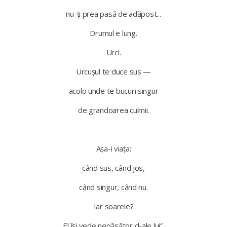
nu-ți prea pasă de adăpost...
Drumul e lung.
Urci.
Urcușul te duce sus —
acolo unde te bucuri singur
de grandoarea culmii.
Așa-i viața:
când sus, când jos,
când singur, când nu.
Iar soarele?
El își vede nepăsător d-ale lui”.