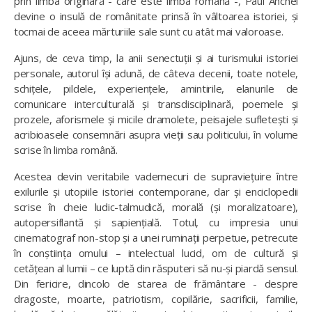
prin limba originară - care este limba română -, Paul Anchel
devine o insulă de românitate prinsă în vâltoarea istoriei, și
tocmai de aceea mărturiile sale sunt cu atât mai valoroase.
Ajuns, de ceva timp, la anii senectuții și ai turismului istoriei
personale, autorul își adună, de câteva decenii, toate notele,
schițele, pildele, experiențele, amintirile, elanurile de
comunicare interculturală și transdisciplinară, poemele și
prozele, aforismele și micile dramolete, peisajele sufletești și
acribioasele consemnări asupra vieții sau politicului, în volume
scrise în limba română.
Acestea devin veritabile vademecuri de supraviețuire între
exilurile și utopiile istoriei contemporane, dar și enciclopedii
scrise în cheie ludic-talmudică, morală (și moralizatoare),
autopersiflantă și sapiențială. Totul, cu impresia unui
cinematograf non-stop și a unei ruminații perpetue, petrecute
în conștiința omului – intelectual lucid, om de cultură și
cetățean al lumii – ce luptă din răsputeri să nu-și piardă sensul.
Din fericire, dincolo de starea de frământare - despre
dragoste, moarte, patriotism, copilărie, sacrificii, familie,