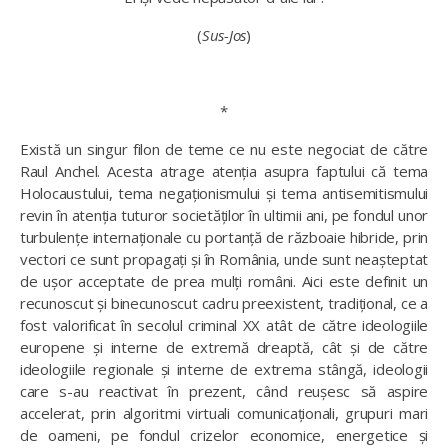
(
Sus-Jos
)
*
Există un singur filon de teme ce nu este negociat de către
Raul Anchel. Acesta atrage atenția asupra faptului că tema
Holocaustului, tema negaționismului și tema antisemitismului
revin în atenția tuturor societăților în ultimii ani, pe fondul unor
turbulențe internaționale cu portanță de războaie hibride, prin
vectori ce sunt propagați și în România, unde sunt neașteptat
de ușor acceptate de prea mulți români. Aici este definit un
recunoscut și binecunoscut cadru preexistent, tradițional, ce a
fost valorificat în secolul criminal XX atât de către ideologiile
europene și interne de extremă dreaptă, cât și de către
ideologiile regionale și interne de extrema stângă, ideologii
care s-au reactivat în prezent, când reușesc să aspire
accelerat, prin algoritmi virtuali comunicaționali, grupuri mari
de oameni, pe fondul crizelor economice, energetice și