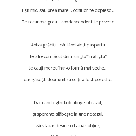
Ești mic, sau prea mare… ochii lor te cioplesc…
Te recunosc greu… condescendent te privesc.
Anii-s grăbiți… căutând vieții paspartu
te strecori tăcut dintr-un „tu” în alt „tu”
te cauți mereu într-o formă mai veche…
dar găsești doar umbra ce ți-a fost pereche.
Dar când oglinda îți atinge obrazul,
și speranța slăbește în tine necazul,
vârsta iar devine o haină subțire,