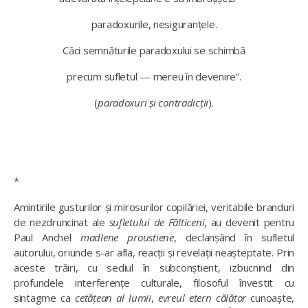
paradoxurile, nesiguranțele.
Căci semnăturile paradoxului se schimbă
precum sufletul — mereu în devenire”.
(
paradoxuri și contradicții
).
*
Amintirile gusturilor și mirosurilor copilăriei, veritabile branduri
de nezdruncinat ale
sufletului de Fălticeni
, au devenit pentru
Paul Anchel
madlene proustiene
, declanșând în sufletul
autorului, oriunde s-ar afla, reacții și revelații neașteptate. Prin
aceste trăiri, cu sediul în subconștient, izbucnind din
profundele interferențe culturale, filosoful învestit cu
sintagme ca
cetățean al lumii
,
evreul etern călător
cunoaște,