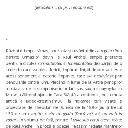
(
Ierusalim … cu privirea spre est
)
*
Războiul, timpul rămas, speranța și cuvântul din
Liturghia clipei
dăruite urmașilor devin, la Raul Anchel, simple pretexte
pentru a dizolva
solemntitatea
în
familiaritatea
despărțirii de o
lume din care va pleca fericit, împăcat, liniștit. Important este
acest sentiment al datoriei împlinite, care s-a desăvârșit prin
pendulările dintre lumi. Plecând în lume de la vatra principilor
moldavi și de la straja bisericilor lui Iisus sau a sinagogilor lui
Moise, călătorul ajuns în Țara Sfântă a contribuit, pe temelia
antică a iudeo-creștinismului, la ridicarea țării visate și
proiectate de Theodor Herzl, încă de la 1896 (au și trecut
130 de ani!):
Im tirzu, ein zo agada
(
Dacă veți voi, nu va fi în
zadar
). În volumul de față, printre
iluziile sub cerul etern
, trăite
de Raul Anchel, în proză și poezie, regăsim radiația mantrelor