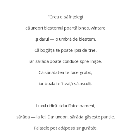
“Greu e să înțelegi
că uneori blestemul poartă binecuvântare
și darul — o umbră de blestem.
Că bogăția te poate lipsi de tine,
iar sărăcia poate conduce spre liniște.
Că sănătatea te face grăbit,
iar boala te învață să asculți.
Luxul ridică ziduri între oameni,
sărăcia — la fel. Dar uneori, sărăcia găsește punțile.
Palatele pot adăposti singurătăți,