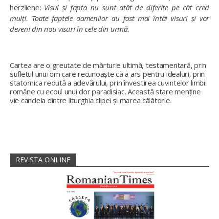
herzliene:
Visul și fapta nu sunt atât de diferite pe cât cred
mulți. Toate faptele oamenilor au fost mai întâi visuri și vor
deveni din nou visuri în cele din urmă.
Cartea are o greutate de mărturie ultimă, testamentară, prin
sufletul unui om care recunoaște că a ars pentru idealuri, prin
statornica redută a adevărului, prin învestirea cuvintelor limbii
române cu ecoul unui dor paradisiac. Această stare menține
vie candela dintre liturghia clipei și marea călătorie.
REVISTA ONLINE