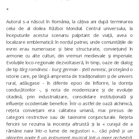
*
Autorul s-a născut în România, la câțiva ani după terminarea
celui de al doilea Război Mondial. Centrul universului, la
începuturile acestui scenariu palpitant de viață, avea o
localizare emblematică: în nordul patriei, unde comunitățile de
evrei erau numeroase și bine structurate, conviețuind în
armonie cu alte culturi, din vremuri medievale și imperiale.
Evoluțiile loco-regionale dezvoltaseră, în timp, oaze de dialog
de tip
târg românesc - burg german - ștetl evreiesc
, protejând o
istorie care, pe lângă amprenta de tradiționalism și de univers
rural, adăugase - în diferite epoci de înflorire, la dorința
conducătorilor -, și nota de modernizare și de evoluție
citadină, prin industrializare, consolidare instituțională și
influențe occidentale benefice. Într-o astfel de oază alchimică,
rețeta conviețuirii era calitatea umană, mai presus de
categorii restrictive sau de taxinomii conjuncturale. Rețeta
fericirii se rezuma la inocența altruistă și la « curajul de a
rămâne naivi într-o lume de negustori »... căci
până și un
algoritm poate fi un instrument muzical într-o mare orchestră,