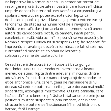
iar împotriva lui Norman Manea, un nemeritat torent de
respingere și ură. Societatea noastră, care fusese închisă
timp de decenii în interiorul unei Românii a dirijismului și a
spălării creierului, nu putea accepta ușor faptul că
dezbaterile publice privind fascinația pentru extremism și
terorismul de stat au nu numai rolul de a revigora o
sănătate morală, dar și pe acela de a demonstra că uneori
autorii de capodopere pot fi, ca oameni, inapți pentru
excelența morală. Abia acum începea să se vorbească și în
România despre Holocaust și despre Gulag, fie separat, fie
împreună, iar avalanșa dezvăluirilor născuse falii și seisme,
cutremurând mediile ce colcăiau de lașitate și
colaboraționisme de toate culorile.
Ceasul inițierii detabuizărilor făcuse să bată gongul
deschiderii unei Cutii a Pandorei. Înveninarea a însoțit
mereu, de atunci, lupta dintre adevăr și minciună, dintre
adevăruri și falsuri, dintre oamenii separați de standarde
etice antinomice: unii, care fugeau de răspundere și nu
doreau să cedeze puterea – ceilalți, care doreau mai multă
sinceritate, axiologie și meritocrație. O luptă canibală, care
încă se dă într-o lume ce părăsise totalitarismele prin jocuri
politice și militare suspecte și prin emanați, dar în care
structurile de putere se înscăunaseră în mod histrionic și
barbar, fără lustrație.