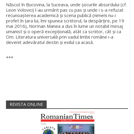
Născut în Bucovina, la Suceava, unde șocurile absurdului (cf.
Leon Volovici) l-au urmărit pas cu pas și unde i s-a refuzat
recunoașterea academică și scena publică (nimeni nu-i
profet în țara lui, îmi spunea scriitorul, la despărțire, pe 19
mai 2016), Norman Manea a dus în lume un notabil mesaj
umanist și o operă excepțională, atât ca scriitor, cât și ca
Om. Literatura universală prin vadul limbii române i-a
devenit adevăratul destin și exilul ca acasă.
***
REVISTA ONLINE