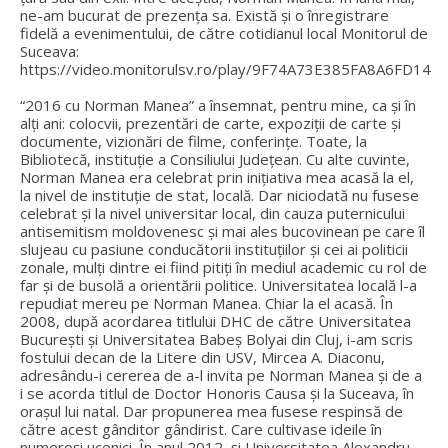
ne-am bucurat de prezența sa. Există și o înregistrare
fidelă a evenimentului, de către cotidianul local Monitorul de
Suceava:
https://video.monitorulsv.ro/play/9F74A73E385FA8A6FD14
“2016 cu Norman Manea” a însemnat, pentru mine, ca și în
alți ani: colocvii, prezentări de carte, expoziții de carte și
documente, vizionări de filme, conferințe. Toate, la
Bibliotecă, instituție a Consiliului Județean. Cu alte cuvinte,
Norman Manea era celebrat prin inițiativa mea acasă la el,
la nivel de instituție de stat, locală. Dar niciodată nu fusese
celebrat și la nivel universitar local, din cauza puternicului
antisemitism moldovenesc și mai ales bucovinean pe care îl
slujeau cu pasiune conducătorii instituțiilor și cei ai politicii
zonale, mulți dintre ei fiind pitiți în mediul academic cu rol de
far și de busolă a orientării politice. Universitatea locală l-a
repudiat mereu pe Norman Manea. Chiar la el acasă. În
2008, după acordarea titlului DHC de către Universitatea
București și Universitatea Babeș Bolyai din Cluj, i-am scris
fostului decan de la Litere din USV, Mircea A. Diaconu,
adresându-i cererea de a-l invita pe Norman Manea și de a
i se acorda titlul de Doctor Honoris Causa și la Suceava, în
orașul lui natal. Dar propunerea mea fusese respinsă de
către acest gânditor gândirist. Care cultivase ideile în
numeroși ucenici. În anul 2012, și Universitatea Alexandru