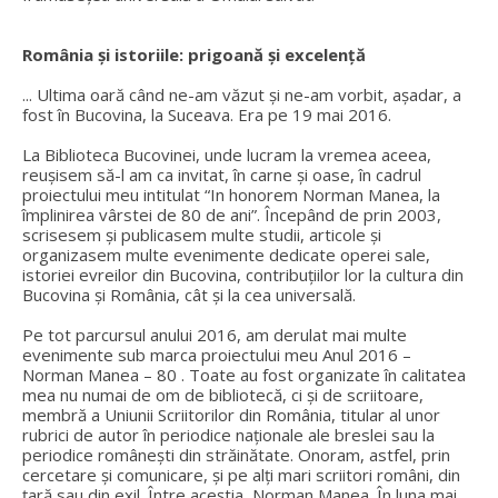
România și istoriile: prigoană și excelență
... Ultima oară când ne-am văzut și ne-am vorbit, așadar, a
fost în Bucovina, la Suceava. Era pe 19 mai 2016.
La Biblioteca Bucovinei, unde lucram la vremea aceea,
reușisem să-l am ca invitat, în carne și oase, în cadrul
proiectului meu intitulat “In honorem Norman Manea, la
împlinirea vârstei de 80 de ani”. Începând de prin 2003,
scrisesem și publicasem multe studii, articole și
organizasem multe evenimente dedicate operei sale,
istoriei evreilor din Bucovina, contribuțiilor lor la cultura din
Bucovina și România, cât și la cea universală.
Pe tot parcursul anului 2016, am derulat mai multe
evenimente sub marca proiectului meu Anul 2016 –
Norman Manea – 80 . Toate au fost organizate în calitatea
mea nu numai de om de bibliotecă, ci și de scriitoare,
membră a Uniunii Scriitorilor din România, titular al unor
rubrici de autor în periodice naționale ale breslei sau la
periodice românești din străinătate. Onoram, astfel, prin
cercetare și comunicare, și pe alți mari scriitori români, din
țară sau din exil. Între aceștia, Norman Manea. În luna mai,