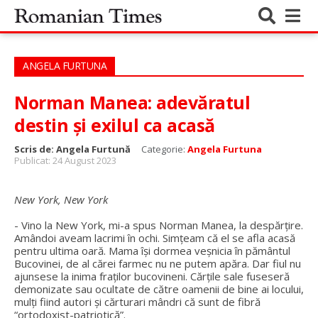
ANGELA FURTUNA
Norman Manea: adevăratul
destin și exilul ca acasă
Scris de:
Angela Furtună
Categorie:
Angela Furtuna
Publicat: 24 August 2023
New York, New York
- Vino la New York, mi-a spus Norman Manea, la despărțire.
Amândoi aveam lacrimi în ochi. Simțeam că el se afla acasă
pentru ultima oară. Mama își dormea veșnicia în pământul
Bucovinei, de al cărei farmec nu ne putem apăra. Dar fiul nu
ajunsese la inima fraților bucovineni. Cărțile sale fuseseră
demonizate sau ocultate de către oamenii de bine ai locului,
mulți fiind autori și cărturari mândri că sunt de fibră
“ortodoxist-patriotică”.