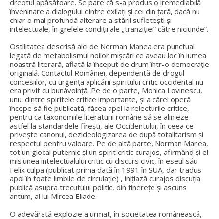
dreptul apăsătoare. Se pare că s-a produs o iremediabilă
înveninare a dialogului dintre exilați și cei din țară, dacă nu
chiar o mai profundă alterare a stării sufletești și
intelectuale, în grelele condiții ale „tranziției” către niciunde”.
Ostilitatea descrisă aici de Norman Manea era punctual
legată de metabolismul noilor mișcări ce aveau loc în lumea
noastră literară, aflată la început de drum într-o democrație
originală. Contactul României, dependentă de drogul
concesiilor, cu urgența aplicării spiritului critic occidental nu
era privit cu bunăvoință. Pe de o parte, Monica Lovinescu,
unul dintre spiritele critice importante, și a cărei operă
începe să fie publicată, făcea apel la relecturile critice,
pentru ca taxonomiile literaturii române să se alinieze
astfel la standardele firești, ale Occidentului, în ceea ce
privește canonul, dezideologizarea de după totalitarism și
respectul pentru valoare. Pe de altă parte, Norman Manea,
tot un glocal puternic și un spirit critic curajos, afirmând și el
misiunea intelectualului critic cu discurs civic, în eseul său
Felix culpa (publicat prima dată în 1991 în SUA, dar tradus
apoi în toate limbile de circulație) , inițiază curajos discuția
publică asupra trecutului politic, din tinerețe și ascuns
antum, al lui Mircea Eliade.
O adevărată explozie a urmat, în societatea românească,