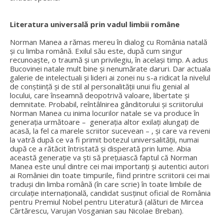
Literatura universală prin vadul limbii române
Norman Manea a rămas mereu în dialog cu România natală
și cu limba română. Exilul său este, după cum singur
recunoaște, o traumă și un privilegiu, în același timp. A adus
Bucovinei natale mult bine și nenumărate daruri. Dar actuala
galerie de intelectuali și lideri ai zonei nu s-a ridicat la nivelul
de conștiință și de stil al personalității unui fiu genial al
locului, care înseamnă deopotrivă valoare, libertate și
demnitate. Probabil, reîntâlnirea gânditorului și scriitorului
Norman Manea cu inima locurilor natale se va produce în
generația următoare – generația altor exilați alungați de
acasă, la fel ca marele scriitor sucevean – , și care va reveni
la vatră după ce va fi primit botezul universalității, numai
după ce a rătăcit întristată și disperată prin lume. Abia
această generație va ști să prețuiască faptul că Norman
Manea este unul dintre cei mai importanți și autentici autori
ai României din toate timpurile, fiind printre scriitorii cei mai
traduși din limba română (în care scrie) în toate limbile de
circulație internațională, candidat susținut oficial de România
pentru Premiul Nobel pentru Literatură (alături de Mircea
Cărtărescu, Varujan Vosganian sau Nicolae Breban).