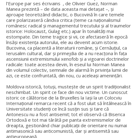
l’Europe par ses écrivains , de Olivier Guez, Norman
Manea prezintă – de data aceasta mai detașat –, și
aproape teoretizând didactic, o Bucovină în care temele
care polarizaseră cândva critica (teme ca naționalismul
românesc radical și managementul trecutului și al traumelor
istorice: Holocaust, Gulag etc.) apar în tonalități mai
estompate. Din teme tragice și vii, ce afectaseră în epocă
însăși existența autorului, ele au devenit acum istorie.
Bucovina, ca placentă a literaturii române, și Cernăuțiul, ca
Ierusalim cultural, dar și primejdia de a nu reacțona în fața
ascensiunii extremismului xenofob și a vigoarei doctrinelor
radicale: toate acestea devin, în eseul lui Norman Manea
din volumul colectiv, semnale de alarmă în privința lumii de
azi, ce este confruntată, din nou, cu aceleași amenințări.
Moldova istorică, totuși, mustește de un spirit tradiționalist
neschimbat. Un spirit ce face din nou victime. Un cunoscut
istoric ce călătorise de la Bruxelles la Iași la un Colocviu
Internațional remarca recent că a fost uluit să întâlnească în
Universitate studenți ce încă susțin sus și tare că
Antonescu nu a fost antisemit; tot el observă că Biserica
Ortodoxă e tot mai târâtă pe panta extremismelor de
dreapta, gestionând chiar publicații de orientare nu numai
antimasonică sau anticomunistă, dar și antisemită sau
antieuropeană.