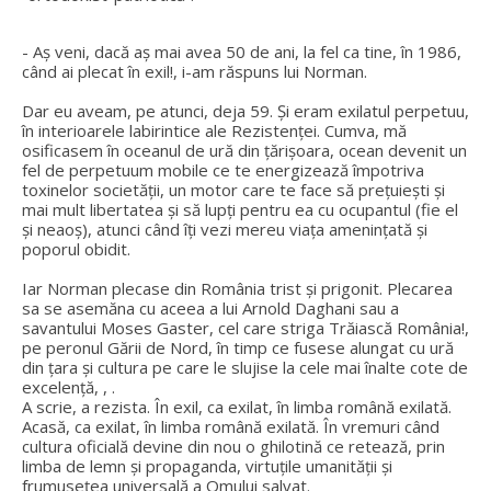
- Aș veni, dacă aș mai avea 50 de ani, la fel ca tine, în 1986,
când ai plecat în exil!, i-am răspuns lui Norman.
Dar eu aveam, pe atunci, deja 59. Și eram exilatul perpetuu,
în interioarele labirintice ale Rezistenței. Cumva, mă
osificasem în oceanul de ură din țărișoara, ocean devenit un
fel de perpetuum mobile ce te energizează împotriva
toxinelor societății, un motor care te face să prețuiești și
mai mult libertatea și să lupți pentru ea cu ocupantul (fie el
și neaoș), atunci când îți vezi mereu viața amenințată și
poporul obidit.
Iar Norman plecase din România trist și prigonit. Plecarea
sa se asemăna cu aceea a lui Arnold Daghani sau a
savantului Moses Gaster, cel care striga Trăiască România!,
pe peronul Gării de Nord, în timp ce fusese alungat cu ură
din țara și cultura pe care le slujise la cele mai înalte cote de
excelență, , .
A scrie, a rezista. În exil, ca exilat, în limba română exilată.
Acasă, ca exilat, în limba română exilată. În vremuri când
cultura oficială devine din nou o ghilotină ce retează, prin
limba de lemn și propaganda, virtuțile umanității și
frumusețea universală a Omului salvat.