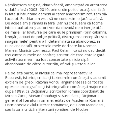
Rămăsesem singură, chiar vânată, amenințată cu arestarea
și dată afară (2003, 2010, prin ordin politic-ocult), dar față
în față și înfruntând oameni al căror anacronism refuzam să-
l accept. Eu chiar am vrut să ne construim o țară ca afară.
De aceea am și rămas în țară. Dar nu crezusem că tocmai
intelectualitatea și autorii vor da dovadă de o inerție atât
de mare. Iar loviturile pe care eu le primisem (prin calomnii,
limojări, acțiuni de poliție politică, distrugerea receptării și a
imaginii mele) pentru a fi determinată să abandonez, în
Bucovina natală, proiectele mele dedicate lui Norman
Manea, Monicăi Lovinescu, Paul Celan – ca să nu dau decât
trei dintre numele de confrați scriitori de care este legată
activitatea mea – au fost concertate și nicio clipă
abandonate de către autorități, oficiali și Rețeaua lor.
Pe de altă parte, la nivelul cel mai reprezentativ, la
București, istoricii, critica și taxinomiile românești s-au urnit
extrem de greoi. Răzvan Voncu argumentează că “toate
operele lexicografice și istoriografice românești majore de
după 1989, ca Dicționarul scriitorilor români coordonat de
Mircea Zaciu, Marian Papahagi și Aurel Sasu, Dicționarul
general al literaturii române, editat de Academia Română,
Enciclopedia exilului literar românesc, de Florin Manolescu,
sau Istoria critică a literaturii române, de Nicolae