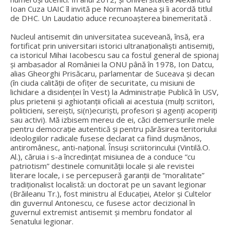
Ioan Cuza UAIC îl invită pe Norman Manea și îi acordă titlul
de DHC. Un Laudatio aduce recunoașterea binemeritată .
Nucleul antisemit din universitatea suceveană, însă, era
fortificat prin universitari istorici ultranaționaliști antisemiți,
ca istoricul Mihai Iacobescu sau ca fostul general de spionaj
și ambasador al României la ONU până în 1978, Ion Datcu,
alias Gheorghi Prisăcaru, parlamentar de Suceava și decan
(în ciuda calității de ofițer de securitate, cu misiuni de
lichidare a disidenței în Vest) la Administrație Publică în USV,
plus prietenii și aghiotanții oficiali ai acestuia (mulți scriitori,
politicieni, sereiști, si(n)ecuriști, profesori și agenți acoperiți
sau activi). Mă izbisem mereu de ei, căci demersurile mele
pentru democrație autentică și pentru părăsirea teritoriului
ideologiilor radicale fusese declarat ca fiind dușmănos,
antiromânesc, anti-național. Însuși scriitorincului (Vintilă.O.
Al.), căruia i s-a încredințat misiunea de a conduce “cu
patriotism” destinele comunității locale și ale revistei
literare locale, i se percepuseră garanții de “moralitate”
tradiționalist localistă: un doctorat pe un savant legionar
(Brăileanu Tr.), fost ministru al Educației, Atelor și Cultelor
din guvernul Antonescu, ce fusese actor decizional în
guvernul extremist antisemit și membru fondator al
Senatului legionar.