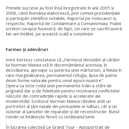
Primele succese au fost însă înregistrate în anii 2005 și
2008, când România elaborează, prin comisii prezidențiale
și participări științifice notabile, Raportul pe Holocaust și,
respectiv, Raportul de Condamnare a Comunismului. Puținii
scriitori curajoși fuseseră, de fapt, cei care se sacrificaseră.
Ne-am întâlnit, pe această scală a conștiinței.
Farmec și adevăruri
Imre Kertesz constatase că „Farmecul deosebit al cărţilor
lui Norman Manea stă în discernământul acestuia, în
dezvăluirea, aproape cu puterea unei mărturisiri, a felului în
care marginalizarea, permanentul refugiu, lipsa de patrie
devin forme naturale pentru omul epocii noastre”.
Opera sa este rodul unei permanente trăiri a stării de
prigoană dar și de fidelitate pentru rezolvarea conflictelor
născute din contradicțiile rapide și accelerate ale
modernității. Scriitorul Norman Manea rămâne atât un
portretist al țării natale din perioadele ei tulburi, cât și un
vizionar al șanselor de reparație și de reconstrucție. Bunul
român se întâlnește fericit cu cetățeanul lumii.
În lucrarea colectivă Le Grand Tour - Autoportrait de