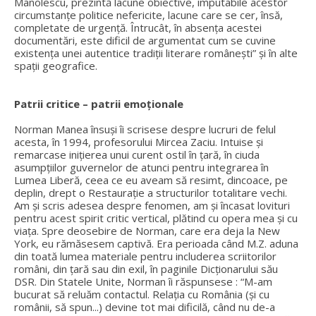
Manolescu, prezintă lacune obiective, imputabile acestor
circumstanțe politice nefericite, lacune care se cer, însă,
completate de urgență. Întrucât, în absența acestei
documentări, este dificil de argumentat cum se cuvine
existența unei autentice tradiții literare românești” și în alte
spații geografice.
Patrii critice – patrii emoționale
Norman Manea însuși îi scrisese despre lucruri de felul
acesta, în 1994, profesorului Mircea Zaciu. Intuise și
remarcase inițierea unui curent ostil în țară, în ciuda
asumpțiilor guvernelor de atunci pentru integrarea în
Lumea Liberă, ceea ce eu aveam să resimt, dincoace, pe
deplin, drept o Restaurație a structurilor totalitare vechi.
Am și scris adesea despre fenomen, am și încasat lovituri
pentru acest spirit critic vertical, plătind cu opera mea și cu
viața. Spre deosebire de Norman, care era deja la New
York, eu rămăsesem captivă. Era perioada când M.Z. aduna
din toată lumea materiale pentru includerea scriitorilor
români, din țară sau din exil, în paginile Dicționarului său
DSR. Din Statele Unite, Norman îi răspunsese : “M-am
bucurat să reluăm contactul. Relația cu România (și cu
românii, să spun...) devine tot mai dificilă, când nu de-a