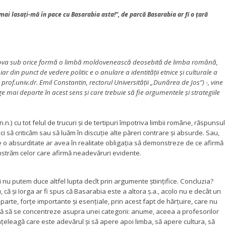
ai lasaţi-mă în pace cu Basarabia asta!", de parcă Basarabia ar fi o ţară
omova sub orice formă o limbă moldovenească deosebită de limba română,
 iar din punct de vedere politic e o anulare a identităţii etnice şi culturale a
rof.univ.dr. Emil Constantin, rectorul Universităţii „Dunărea de Jos”) -, vine
e mai departe în acest sens şi care trebuie să fie argumentele şi strategiile
n.) cu tot felul de trucuri şi de tertipuri împotriva limbii române, răspunsul
i să criticăm sau să luăm în discuţie alte păreri contrare şi absurde. Sau,
une o absurditate ar avea în realitate obligaţia să demonstreze de ce afirmă
nstrăm celor care afirmă neadevăruri evidente.
 noi nu putem duce altfel lupta decît prin argumente ştiinţifice. Concluzia?
că şi Iorga ar fi spus că Basarabia este a altora ş.a., acolo nu e decât un
 parte, forţe importante şi esenţiale, prin acest fapt de hărţuire, care nu
inţă să se concentreze asupra unei categorii: anume, aceea a profesorilor
 înţeleagă care este adevărul şi să apere apoi limba, să apere cultura, să