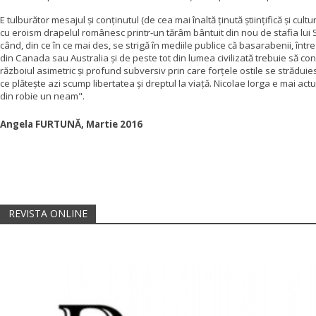
E tulburător mesajul și conținutul (de cea mai înaltă ținută științifică și cu
cu eroism drapelul românesc printr-un tărâm bântuit din nou de stafia lui Sta
când, din ce în ce mai des, se strigă în mediile publice că basarabenii, într
din Canada sau Australia și de peste tot din lumea civilizată trebuie să con
războiul asimetric și profund subversiv prin care forțele ostile se străduie
ce plătește azi scump libertatea și dreptul la viață. Nicolae Iorga e mai act
din robie un neam".
Angela FURTUNĂ, Martie 2016
REVISTA ONLINE