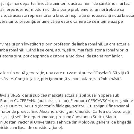
ştiinţa mai departe, fiindcă altminteri, dacă oamenii de ştiinţă nu mai fac
ă mereu idei noi, moduri noi de a pune problemele. Iar noi trebuie să
e, că aceasta reprezintă unu la sută inspiraţie şi nouazeci şi nouă la sută
universitar cu pretenţii, anume că ea este o carieră ce se întemeiază pe
vinţă, şi prin învăţători şi prin profesori de limba română. La ora actuală
mba română”. Când li se cere, acum, să nu mai facă Istoria românilor, ci
lu istoria şi nu pot desprinde o istorie a Moldovei de istoria românilor.
lua locul o nouă generaţie, una care nu va mai putea fi înşelată. Să ştiţi că
evărate. Conştiinţa lor, prin ignoranţă şi manipulare, s-a îmbolnăvit".
tivă a URSS, dar și sub cea mascată actuală, abil pusă în operă sub
 de Radion CUCEREANU (publicist, scriitor), Eleonora CERCAVSCHI (președinte
și Dumitru APETRI (doctor în filologie, scriitor). Cu sprijinul financiar al
onator de proiect fiind Alexandru Gorgan, Chișinău. Cartea s-a bucurat și
i de școli și șefi de departamente, precum: Constantin Sucitu, Maria
 Bostan, rector al Universității Tehnice din Moldova, general de brigadă
, nicidecum lipsa de considerațiune).