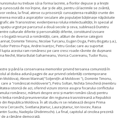
ismului nu trebuie să ia forma lacrimii, a florilor depuse și a liniștii
i cunoscută de noi înșine, dar și de alții, pentru că lacrimile se zvântă,
or vedea, la final, atinse cu prisosință: cunoașterea realității crunte din
sținerea morală a aspirațiilor seculare ale populației băștinașe năpăstuite
ic ale Transnistriei; evidențierea rolului intelectualității, în special al
spațiu urgisit pe parcursul a două secole și ceva, subliniază Dumitru
tre culturale diferite și personalități diferite, constituind izvoare
 o bogată resursă a românității, care, alături de diverse categorii
i Marinat, Dominte Timonu, Nicolae Turcanu, Eugen Doga, Petru Bogatu ș.a.),
co, Tudor Petrov-Popa, Andrei Ivanțoc, Petru Godac care au suportat
rapel lupta acestui ram românesc pe care cresc roade râvnite de dușmanii
su, Irina Nechit, Maria Bulat-Saharneanu, Viorica Cucereanu, Tudor Rusu,
 noastre și până la conservarea memoriilor privind teroarea comunistă în
lul al doilea adună pagini de aur privind celebrități contemporane
din Moldova), Alexei Marinat("Soljenițîn al Moldovei "), Dominte Timonu,
nul care a "românizat moldovenii"), Petru Soltan, Nichita Smochină (membru
itatea istorică de azi, oferind viziuni storice asupra focarului conflictului
eamului românesc, mărturii despre eroi și martiri români căzuți pentru
în limba română preuniversitar din regiunea trasnistreană a Republicii
e din Republica Moldova. În alt studiu ni se relatează despre Prima
ora Cercavchi, Svetlana Jitariuc, Laura Jitariuc, Ion Iovcev, Raisa
 Sucitu, Nadejda Ghidirimschi). La final, capitolul al cincilea prezintă
lor de a rămâne democrată.