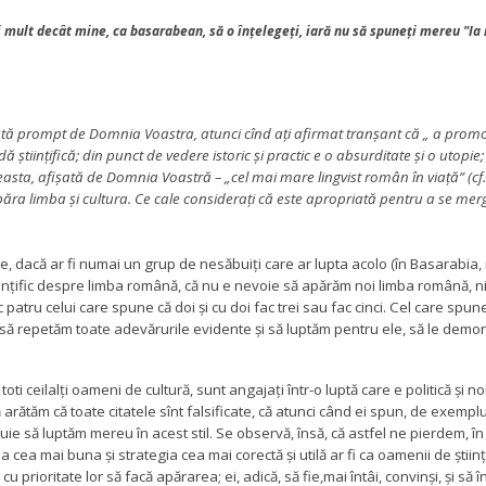
ult decât mine, ca basarabean, să o înţelegeţi, iară nu să spuneţi mereu "Ia m
nată prompt de Domnia Voastra, atunci cînd aţi afirmat tranşant că „ a pr
dă ştiinţifică; din punct de vedere istoric şi practic e o absurditate şi o utopie;
asta, afişată de Domnia Voastră – „cel mai mare lingvist român în viaţă” (cf. p
apăra limba şi cultura. Ce cale consideraţi că este apropriată pentru a se merg
e, dacă ar fi numai un grup de nesăbuiţi care ar lupta acolo (în Basarabia, n.
tiinţific despre limba română, că nu e nevoie să apărăm noi limba română, nic
 patru celui care spune că doi şi cu doi fac trei sau fac cinci. Cel care sp
 să repetăm toate adevărurile evidente şi să luptăm pentru ele, să le demo
i toti ceilalţi oameni de cultură, sunt angajaţi într-o luptă care e politică şi
tăm că toate citatele sînt falsificate, că atunci când ei spun, de exemplu, 
uie să luptăm mereu în acest stil. Se observă, însă, că astfel ne pierdem, în
 cea mai buna şi strategia cea mai corectă şi utilă ar fi ca oamenii de şti
 prioritate lor să facă apărarea; ei, adică, să fie,mai întâi, convinşi, şi să