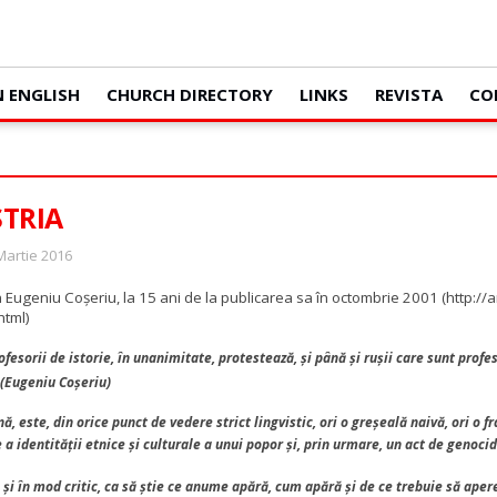
N ENGLISH
CHURCH DIRECTORY
LINKS
REVISTA
CO
TRIA
 Martie 2016
Eugeniu Coșeriu, la 15 ani de la publicarea sa în octombrie 2001 (http:/
html)
fesorii de istorie, în unanimitate, protestează, şi până şi ruşii care sunt profes
 (Eugeniu Coșeriu)
te, din orice punct de vedere strict lingvistic, ori o greşeală naivă, ori o fra
e a identităţii etnice şi culturale a unui popor şi, prin urmare, un act de genoci
 şi în mod critic, ca să ştie ce anume apără, cum apără şi de ce trebuie să aper