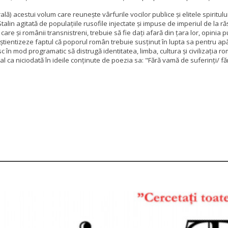
lturală) acestui volum care reunește vârfurile vocilor publice și elitele spir
lin agitată de populațiile rusofile injectate și impuse de imperiul de la răs
e care și românii transnistreni, trebuie să fie dați afară din țara lor, opini
știentizeze faptul că poporul român trebuie susținut în lupta sa pentru apăr
sc în mod programatic să distrugă identitatea, limba, cultura și civilizația
ual ca niciodată în ideile conținute de poezia sa: "Fără vamă de suferinți/ fă