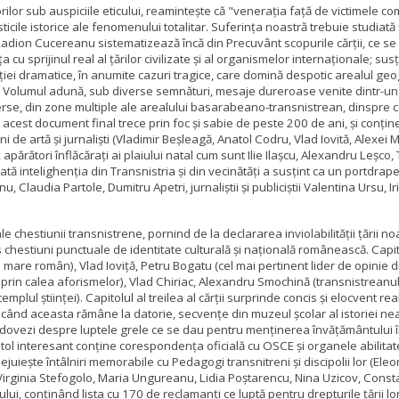
lor sub auspiciile eticului, reamintește că "venerația față de victimele comun
ticile istorice ale fenomenului totalitar. Suferința noastră trebuie studiată ș
 Radion Cucereanu sistematizează încă din Precuvânt scopurile cărții, ce se v
u sprijinul real al țărilor civilizate și al organismelor internaționale; su
ei dramatice, în anumite cazuri tragice, care domină despotic arealul geograf
le. Volumul adună, sub diverse semnături, mesaje dureroase venite dintr-un 
verse, din zone multiple ale arealului basarabeano-transnistrean, dinspre cen
 acest document final trece prin foc și sabie de peste 200 de ani, și conține
 de artă și jurnaliști (Vladimir Beșleagă, Anatol Codru, Vlad Iovită, Alexe
 apărători înflăcărați ai plaiului natal cum sunt Ilie Ilașcu, Alexandru Leș
ărată intelighenția din Transnistria și din vecinătăți a susțint ca un portd
ocanu, Claudia Partole, Dumitru Apetri, jurnaliștii și publiciștii Valentina Ur
le chestiunii transnistrene, pornind de la declararea inviolabilității țării
estiuni punctuale de identitate culturală și națională românească. Capito
 mare român), Vlad Ioviță, Petru Bogatu (cel mai pertinent lider de opinie 
ăl prin calea aforismelor), Vlad Chiriac, Alexandru Smochină (transnistrea
lul științei). Capitolul al treilea al cărții surprinde concis și elocvent real
nii când aceasta rămâne la datorie, secvențe din muzeul școlar al istoriei n
c dovezi despre luptele grele ce se dau pentru menținerea învățământului 
itol interesant conține corespondența oficială cu OSCE și organele abilitat
uiește întâlniri memorabile cu Pedagogi transnitreni și discipolii lor (Eleon
ginia Stefogolo, Maria Ungureanu, Lidia Poștarencu, Nina Uzicov, Constantin
ului, conținând lista cu 170 de reclamanți ce luptă pentru drepturile țării 