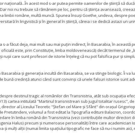
lor naţională...În acest mod s-ar putea permite oamenilor de ştiinţă să ducă 
Dar noi nu trebuie să rămânem pe loc, pentru că ştiinţa avansează, creeaz
rea limbii române, multă muncă. Spunea însuşi Goethe, undeva, despre poezi
sitară în lingvistică şi în general în ştiinţă, căreia i se dedică astazi un 
s-a făcut deja, mai mult sau mai puţin indirect, în Basarabia, în această pri
oficială este, prin Constituţie, limba moldovenească) decât termenul de „li
şi ruşii care sunt profesori de istorie înţeleg că nu pot falsifica pur şi simp
asarabia şi generaţia incultă din Basarabia, se va stinge biologic.
Îi va 
 de bună credinţă atunci când sunt convinşi că unele falsuri istorice sunt ad
espre destinul tragic al românilor din Transnistria, atât sub ocupația efec
013) cartea intitulată "Martiriul transnistrean sub jugul totalitar rusesc",
ector al Liceului Teoretic "Ștefan cel Mare și Sfânt" din orașul Grigoriopol) 
 Pretutindeni, volumul a fost editat la Tipografia editurii Balacron, coord
 predare în limba română din Transnistria (vezi contribuțiile multor director
genia Halus) precum și numeroase personalități între care academician Ion
a și mulți alții (numai limita spațiului tipografic ne face să nu-i numim aici