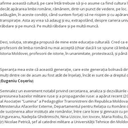
afirme această cultură, pe care întâi trebuie să şi-o asume ca fiind cultura 
decât apărarea limbii române, rămânem, dintr-un punct de vedere, pe loc. 
adăugăm, în aceste condiţii, când suntem forţaţi să ne risipim şi cu apăra
transpiraţie. Asta aş vrea să adaug şi eu, extrapolând, despre cariera univer
răbdare şi pe muncă. Pe multă răbdare şi pe multă muncă.
Deci, soluţia, strategia propusă de mine este educaţia culturală. Cred ca ea 
profesorii de limba română nu mai acceptă (chiar dacă li se spune că limba 
Istoria Moldovei, profesorii de istorie, în unanimitate, protestează, şi până 
Speranţa mea este că această generaţie, care este generaţia bolnavă din B
mulţi dintre cei de acum au fost atât de înşelaţi, încât ei sunt de-a dreptul
(
Eugeniu Coșeriu
)
Semnalez un eveniment notabil privind cercetarea, analiza și dezvăluirile d
presiunea bazelor militare ruse și a propagandei ruse:
a apărut recent (2
al Asociației "Lumina" a Pedagogilor Transnistreni din Republica Moldova, dir
Ministerului Afacerilor Externe, Departamentul pentru Relația cu Românii de
de susținerea altor instituții ale românilor, între care licee și gimnazii cu
Ungureanu, Nadejda Ghidirimschi, Nina Uzicov, Ion Iovcev, Maria Roibu, Eu
(r) Nicolae Petrică, șef al catedrei militare a Universității Tehnice
din Moldov