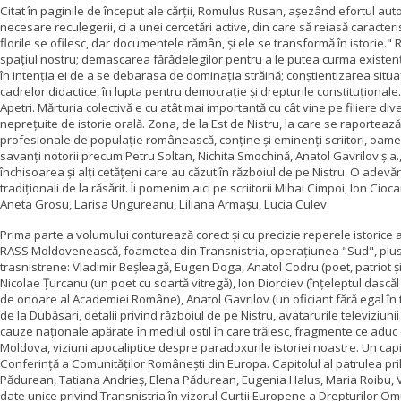
Citat în paginile de început ale cărții, Romulus Rusan, așezând efortul autori
necesare reculegerii, ci a unei cercetări active, din care să reiasă caracteris
florile se ofilesc, dar documentele rămân, și ele se transformă în istorie."
spațiul nostru;
demascarea fărădelegilor pentru a le putea curma existența c
în intenția ei de a se debarasa de dominația străină; conștientizarea situați
cadrelor didactice, în lupta pentru democrație și drepturile constituționa
Apetri. Mărturia colectivă e cu atât mai importantă cu cât vine pe filiere di
neprețuite de istorie orală.
Zona, de la Est de Nistru, la care se raportează
profesionale de populație românească, conține și eminenți scriitori, oameni
savanți notorii precum Petru Soltan, Nichita Smochină, Anatol Gavrilov ș.a.,
închisoarea și alți cetățeni care au căzut în războiul de pe Nistru. O adev
tradiționali de la răsărit. Îi pomenim aici pe scriitorii Mihai Cimpoi, Ion Ci
Aneta Grosu, Larisa Ungureanu, Liliana Armașu, Lucia Culev.
Prima parte a volumului conturează corect și cu precizie reperele istorice a
RASS Moldovenească, foametea din Transnistria, operațiunea "Sud", plus ch
trasnistrene: Vladimir Beșleagă, Eugen Doga, Anatol Codru (poet, patriot și
Nicolae Țurcanu (un poet cu soartă vitregă), Ion Diordiev (înțeleptul dasc
de onoare al Academiei Române), Anatol Gavrilov (un oficiant fără egal în temp
de la Dubăsari, detalii privind războiul de pe Nistru, avatarurile televiziu
cauze naționale apărate în mediul ostil în care trăiesc, fragmente ce adu
Moldova, viziuni apocaliptice despre paradoxurile istoriei noastre. Un cap
Conferință a Comunităților Românești din Europa. Capitolul al patrulea prilej
Pădurean, Tatiana Andrieș, Elena Pădurean, Eugenia Halus, Maria Roibu, Vir
date unice privind Transnistria în vizorul Curții Europene a Drepturilor Om