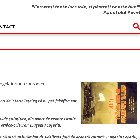
"Cercetați toate lucrurile, si păstrați ce este bun!"
Apostolul Pavel
NTACT
/angelafurtuna2008.over-
ori de istorie înţeleg că nu pot falsifica pur
udă ştiinţifică; din punct de vedere istoric
d etnico-cultural” (Eugeniu Coșeriu)
e.
Să aibă un jurământ de fidelitate faţă de această cultură” (Eugeniu Coșeriu)