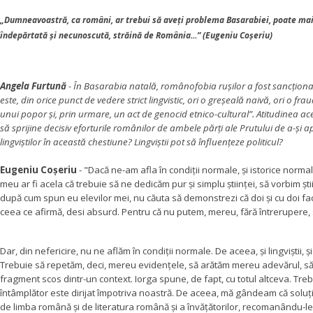
„Dumneavoastră, ca români, ar trebui să aveţi problema Basarabiei, poate mai m
îndepărtată şi necunoscută, străină de România...” (Eugeniu Coșeriu)
Angela Furtună
-
În Basarabia natală, românofobia ruşilor a fost sancţio
este, din orice punct de vedere strict lingvistic, ori o greşeală naivă, ori o frau
unui popor şi, prin urmare, un act de genocid etnico-cultural”. Atitudinea ace
să sprijine decisiv eforturile românilor de ambele părţi ale Prutului de a-şi 
lingviştilor în această chestiune? Lingviştii pot să înfluenţeze politicul?
Eugeniu Coșeriu
-
"Dacă ne-am afla în condiţii normale, şi istorice normal
meu ar fi acela că trebuie să ne dedicăm pur şi simplu ştiinţei, să vorbim ş
după cum spun eu elevilor mei, nu căuta să demonstrezi că doi şi cu doi fac
ceea ce afirmă, desi absurd. Pentru că nu putem, mereu, fără întrerupere,
Dar, din nefericire, nu ne aflăm în condiţii normale. De aceea, şi lingviştii, ş
Trebuie să repetăm, deci, mereu evidenţele, să arătăm mereu adevărul, să ară
fragment scos dintr-un context. Iorga spune, de fapt, cu totul altceva. Treb
întâmplător este dirijat împotriva noastră. De aceea, mă gândeam că soluţia
de limba română şi de literatura română şi a învăţătorilor, recomanându-le cu