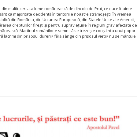
itului din multîncercata lume românească de dincolo de Prut, ce duce înainte
ărit ca majoritate decidentă în teritoriile noastre strămoșești. În vremea
a publică din România, din Uniunea Europeană, din Statele Unite ale Americii,
area drepturilor firești și pentru supraviețuire în regiuni grav afectate de
 românească. Martiriul românilor e semn că se trezește conștiința unui popor
ră lacrimi din prisosul durerii/ fără sânge din prisosul vieții/ nu se mântuie