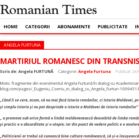
HOME
CATEGORII
ABONAMENTE
PUBLICITATE
I
ANGELA FURTUNA
MARTIRIUL ROMANESC DIN TRANSNIS
Scris de:
Angela FURTUNĂ
Categorie:
Angela Furtuna
Publicat: 24
Moto: fragmente din evenimentul Angela Furtună în dialog cu Academician 
blog.com/pages/_Eugeniu_Coeriu_in_dialog_cu_Angela_Furtun-1009451.
„Când li se cere, acum, să nu mai facă Istoria românilor, ci Istoria Moldovei, pro
şi simplu istoria şi nu pot desprinde o istorie a Moldovei de istoria românilor”
„ a promova sub orice formă o limbă moldovenească deosebită de limba română, es
şi practic e o absurditate şi o utopie; iar din punct de vedere politic e o anular
„Politicienii ar trebui să cunoască bine cultura românească, să şi-o însuşească