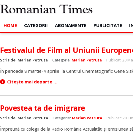
HOME
CATEGORII
ABONAMENTE
PUBLICITATE
I
Festivalul de Film al Uniunii Europen
Scris de:
Marian Petruța
Categorie:
Marian Petruța
Publicat: 20 Ma
În perioada 8 martie-4 aprilie, la Centrul Cinematografic Gene Siske
Citește mai departe …
Povestea ta de imigrare
Scris de:
Marian Petruta
Categorie:
Marian Petruța
Publicat: 20 Iu
Împreună cu colegii de la Radio România Actualități și emisiunea