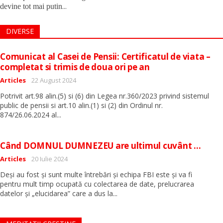
...
devine tot mai putin
DIVERSE
Comunicat al Casei de Pensii: Certificatul de viata –
completat si trimis de doua ori pe an
Detalii
Articles
22 August 2024
Potrivit art.98 alin.(5) si (6) din Legea nr.360/2023 privind sistemul
public de pensii si art.10 alin.(1) si (2) din Ordinul nr.
...
874/26.06.2024 al
Când DOMNUL DUMNEZEU are ultimul cuvânt …
Detalii
Articles
20 Iulie 2024
Deși au fost și sunt multe întrebări și echipa FBI este și va fi
pentru mult timp ocupată cu colectarea de date, prelucrarea
...
datelor și „elucidarea” care a dus la