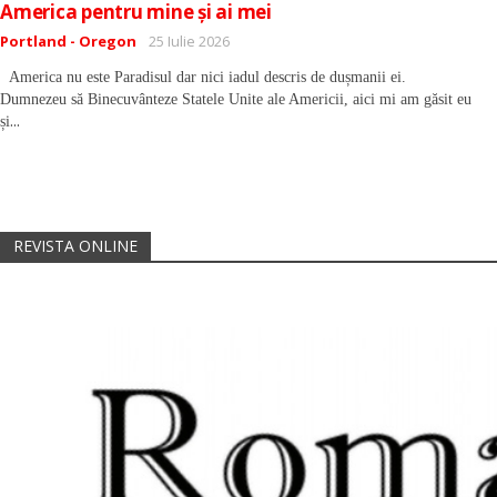
America pentru mine și ai mei
Detalii
Portland - Oregon
25 Iulie 2026
America nu este Paradisul dar nici iadul descris de dușmanii ei.
Dumnezeu să Binecuvânteze Statele Unite ale Americii, aici mi am găsit eu
...
și
REVISTA ONLINE