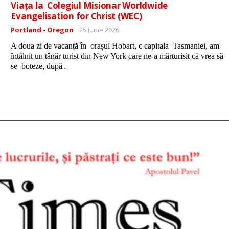
Viața la Colegiul Misionar Worldwide
Evangelisation for Christ (WEC)
Detalii
Portland - Oregon
25 Iunie 2026
A doua zi de vacanță în orașul Hobart, c capitala Tasmaniei, am
întâlnit un tânăr turist din New York care ne-a mărturisit că vrea să
...
se boteze, după