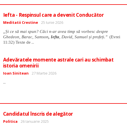
Iefta - Respinsul care a devenit Conducător
Detalii
Meditatii Crestine
25 Iunie 2026
„Și ce să mai spun? Căci n-ar avea timp să vorbesc despre
Ghedeon, Barac, Samson
, Iefta
, David, Samuel și profeți
.
”
(Evrei
...
11:32) Texte de
Adevăratele momente astrale cari au schimbat
istoria omenirii
Detalii
Ioan Sinitean
27 Martie 2026
...
Candidatul înscris de alegător
Detalii
Politica
26 Ianuarie 2025