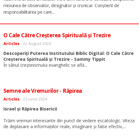
misiunea de observator, designator și cronicar. Conștient de
...
responsabilitatea pe care
O Cale Către Creșterea Spirituală și Trezire
Detalii
Articles
22 August 2024
Descoperiți Puterea Institutului Biblic Digital: O Cale Către
Creșterea Spirituală și Trezire - Sammy Tippit
...
În sânul creștinismului evanghelic se află
Semne ale Vremurilor - Răpirea
Detalii
Articles
23 Iunie 2024
Israel și Răpirea Bisericii
Trăim vremuri interesante din punct de vedere escatologic. Viteza
...
de deplasare a informațiilor reale, imaginare și false efectiv,