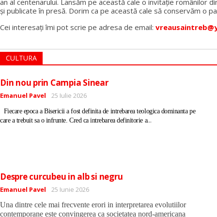
an al centenarului. Lansăm pe această cale o invitație românilor di
și publicate în presă. Dorim ca pe această cale să conservăm o par
Cei interesați îmi pot scrie pe adresa de email:
vreausaintreb@
CULTURA
Din nou prin Campia Sinear
Detalii
Emanuel Pavel
25 Iulie 2026
Fiecare epoca a Bisericii a fost definita de intrebarea teologica dominanta pe
...
care a trebuit sa o infrunte. Cred ca intrebarea definitorie a
Despre curcubeu in alb si negru
Detalii
Emanuel Pavel
25 Iunie 2026
Una dintre cele mai frecvente erori in interpretarea evolutiilor
contemporane este convingerea ca societatea nord-americana