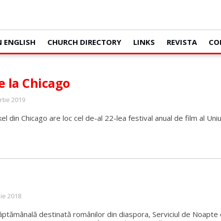
N ENGLISH
CHURCH DIRECTORY
LINKS
REVISTA
CO
e la Chicago
rtie 2019
l din Chicago are loc cel de-al 22-lea festival anual de film al Uni
nie 2018
 săptămânală destinată românilor din diaspora, Serviciul de Noapt