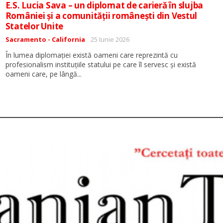
E.S. Lucia Sava – un diplomat de carieră în slujba
României și a comunității românești din Vestul
Statelor Unite
Detalii
Sacramento - California
25 Iunie 2026
În lumea diplomației există oameni care reprezintă cu
profesionalism instituțiile statului pe care îl servesc și există
...
oameni care, pe lângă