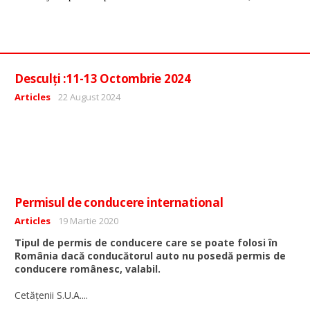
Desculți :11-13 Octombrie 2024
Detalii
Articles
22 August 2024
Permisul de conducere international
Detalii
Articles
19 Martie 2020
Tipul de permis de conducere care se poate folosi în
România dacă conducătorul auto nu posedă permis de
conducere românesc, valabil.
...
Cetăţenii S.U.A.