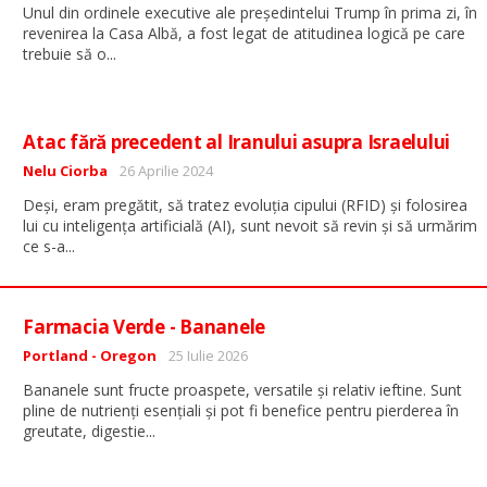
Unul din ordinele executive ale președintelui Trump în prima zi, în
revenirea la Casa Albă, a fost legat de atitudinea logică pe care
...
trebuie să o
Atac fără precedent al Iranului asupra Israelului
Detalii
Nelu Ciorba
26 Aprilie 2024
Deși, eram pregătit, să tratez evoluția cipului (RFID) și folosirea
lui cu inteligența artificială (AI), sunt nevoit să revin și să urmărim
...
ce s-a
Farmacia Verde - Bananele
Detalii
Portland - Oregon
25 Iulie 2026
Bananele sunt fructe proaspete, versatile și relativ ieftine. Sunt
pline de nutrienți esențiali și pot fi benefice pentru pierderea în
...
greutate, digestie