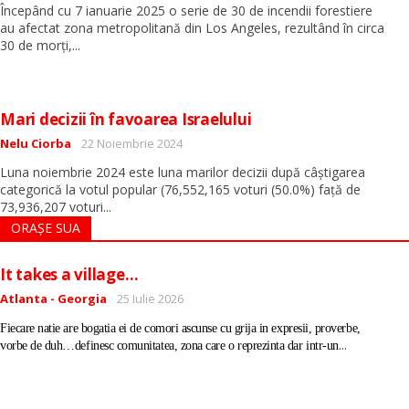
Începând cu 7 ianuarie 2025 o serie de 30 de incendii forestiere
au afectat zona metropolitană din Los Angeles, rezultând în circa
...
30 de morți,
Mari decizii în favoarea Israelului
Detalii
Nelu Ciorba
22 Noiembrie 2024
Luna noiembrie 2024 este luna marilor decizii după câștigarea
categorică la votul popular (76,552,165 voturi (50.0%) față de
...
73,936,207 voturi
ORAȘE SUA
It takes a village…
Detalii
Atlanta - Georgia
25 Iulie 2026
Fiecare natie are bogatia ei de comori ascunse cu grija in expresii, proverbe,
...
vorbe de duh…definesc comunitatea, zona care o reprezinta dar intr-un