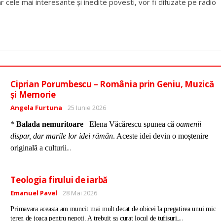
r cele mai interesante și inedite povesti, vor fi difuzate pe radio
Ciprian Porumbescu – România prin Geniu, Muzică
și Memorie
Detalii
Angela Furtuna
25 Iunie 2026
*
Balada nemuritoare
Elena Văcărescu spunea că
oamenii
dispar, dar marile lor idei rămân
. Aceste idei devin o moștenire
...
originală a culturii
Teologia firului de iarbă
Detalii
Emanuel Pavel
28 Mai 2026
Primavara aceasta am muncit mai mult decat de obicei la pregatirea unui mic
...
teren de joaca pentru nepoti. A trebuit sa curat locul de tufisuri,