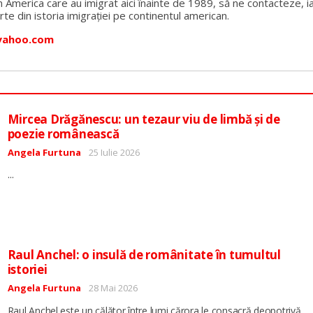
n America care au imigrat aici înainte de 1989, să ne contacteze, ia
te din istoria imigrației pe continentul american.
yahoo.com
Mircea Drăgănescu: un tezaur viu de limbă și de
poezie românească
Detalii
Angela Furtuna
25 Iulie 2026
...
Raul Anchel: o insulă de românitate în tumultul
istoriei
Detalii
Angela Furtuna
28 Mai 2026
Raul Anchel este un călător între lumi cărora le consacră deopotrivă