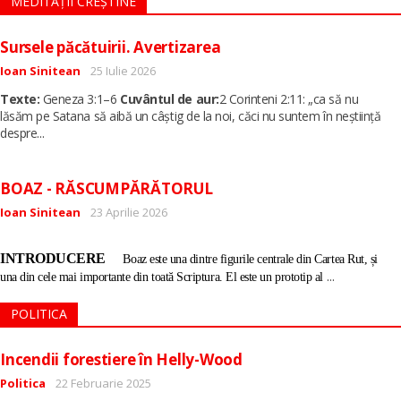
MEDITAȚII CREȘTINE
Sursele păcătuirii. Avertizarea
Detalii
Ioan Sinitean
25 Iulie 2026
Texte:
Geneza 3:1–6
Cuvântul de aur:
2 Corinteni 2:11: „ca să nu
lăsăm pe Satana să aibă un câștig de la noi, căci nu suntem în neștiință
...
despre
BOAZ - RĂSCUMPĂRĂTORUL
Detalii
Ioan Sinitean
23 Aprilie 2026
INTRODUCERE
Boaz este una dintre figurile centrale din Cartea Rut, și
...
una din cele mai importante din toată Scriptura. El este un prototip al
POLITICA
Incendii forestiere în Helly-Wood
Detalii
Politica
22 Februarie 2025