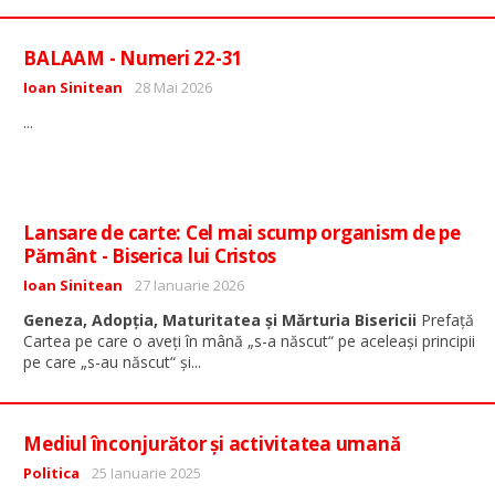
BALAAM - Numeri 22-31
Detalii
Ioan Sinitean
28 Mai 2026
...
Lansare de carte: Cel mai scump organism de pe
Pământ - Biserica lui Cristos
Detalii
Ioan Sinitean
27 Ianuarie 2026
Geneza, Adopția, Maturitatea și Mărturia Bisericii
Prefață
Cartea pe care o aveți în mână „s-a născut“ pe aceleași principii
...
pe care „s-au născut“ și
Mediul înconjurător și activitatea umană
Detalii
Politica
25 Ianuarie 2025